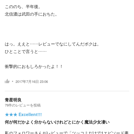
こののち、半年後。
北信濃は武田の手におちた。
はっ。ええと……レビューでなにしてんだボクは。
ひとことで言うと……
衝撃的におもしろかったよ！！
2017年7月16日 23:06
青星明良
79
件の
レビューを投稿
★★★
Excellent!!!
何が何だかよく分からないけれどとにかく魔法少女凄い
私のフォロワーさんがレビューで「ツッコミだけで1エピソード書