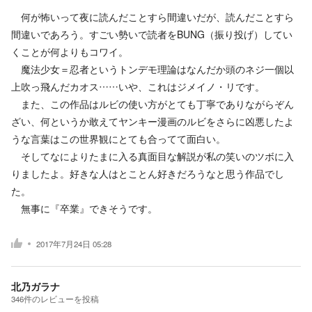
何が怖いって夜に読んだことすら間違いだが、読んだことすら
間違いであろう。すごい勢いで読者をBUNG（振り投げ）してい
くことが何よりもコワイ。
魔法少女＝忍者というトンデモ理論はなんだか頭のネジ一個以
上吹っ飛んだカオス……いや、これはジメイノ・リです。
また、この作品はルビの使い方がとても丁寧でありながらぞん
ざい、何というか敢えてヤンキー漫画のルビをさらに凶悪したよ
うな言葉はこの世界観にとても合ってて面白い。
そしてなによりたまに入る真面目な解説が私の笑いのツボに入
りましたよ。好きな人はとことん好きだろうなと思う作品でし
た。
無事に『卒業』できそうです。
2017年7月24日 05:28
北乃ガラナ
346
件の
レビューを投稿