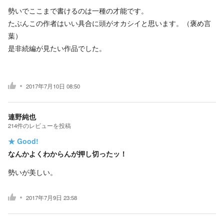
勢いでここまで書けるのは一種の才能です。
たぶんこの作者はいい具合に頭がオカシイと思います。（褒め言
葉）
是非続編が見たい作品でした。
2017年7月10日 08:50
連野純也
214
件の
レビューを投稿
★
Good!
なんかよくわからんが押し切ったッ！
勢いが美しい。
2017年7月9日 23:58