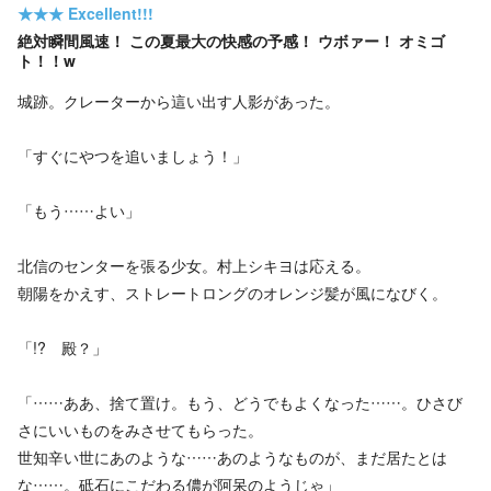
★★★
Excellent!!!
絶対瞬間風速！ この夏最大の快感の予感！ ウボァー！ オミゴ
ト！！w
城跡。クレーターから這い出す人影があった。
「すぐにやつを追いましょう！」
「もう……よい」
北信のセンターを張る少女。村上シキヨは応える。
朝陽をかえす、ストレートロングのオレンジ髪が風になびく。
「!? 殿？」
「……ああ、捨て置け。もう、どうでもよくなった……。ひさび
さにいいものをみさせてもらった。
世知辛い世にあのような……あのようなものが、まだ居たとは
な……。砥石にこだわる儂が阿呆のようじゃ」