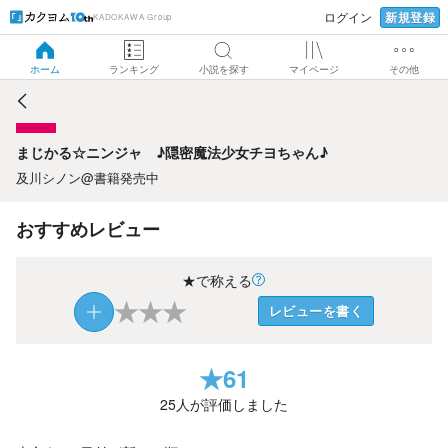
新規登録
ログイン
KADOKAWA Group
まじかる☆ニンジャ ♪隠密魔法少女チヨちゃん♪
ホーム
ランキング
小説を探す
マイページ
その他
まじかる☆ニンジャ ♪隠密魔法少女チヨちゃん♪
及川シノン@書籍発売中
おすすめレビュー
★で称える
★
★
★
レビューを書く
★
61
25
人が評価しました