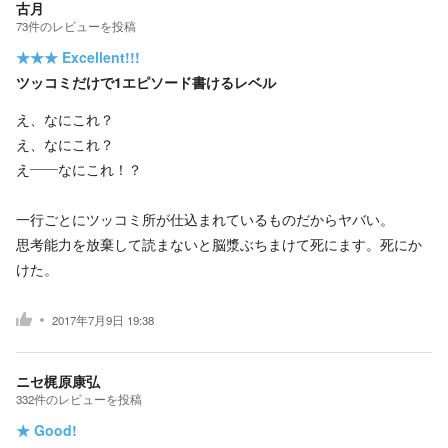
古月
73
件の
レビューを投稿
★★★
Excellent!!!
ツッコミだけで1エピソード書けるレベル
え、なにこれ？
え、なにこれ？
え――なにこれ！？
一行ごとにツッコミ所が仕込まれているものだからヤバい。
思考能力を放棄して読まないと脳漿ぶちまけて死にます。死にか
けた。
2017年7月9日 19:38
ニセ梶原康弘
332
件の
レビューを投稿
★
Good!