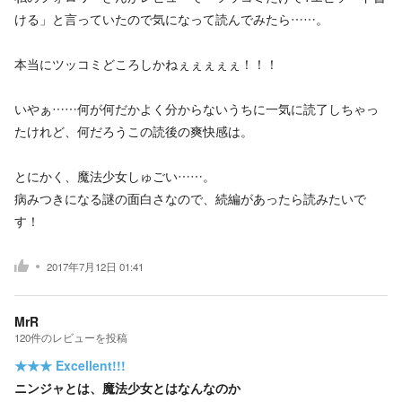
ける」と言っていたので気になって読んでみたら……。
本当にツッコミどころしかねぇぇぇぇぇ！！！
いやぁ……何が何だかよく分からないうちに一気に読了しちゃっ
たけれど、何だろうこの読後の爽快感は。
とにかく、魔法少女しゅごい……。
病みつきになる謎の面白さなので、続編があったら読みたいで
す！
2017年7月12日 01:41
MrR
120
件の
レビューを投稿
★★★
Excellent!!!
ニンジャとは、魔法少女とはなんなのか