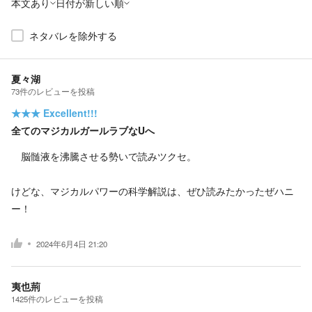
本文あり
日付が新しい順
ネタバレを除外する
夏々湖
73
件の
レビューを投稿
★★★
Excellent!!!
全てのマジカルガールラブなUへ
脳髄液を沸騰させる勢いで読みツクセ。
けどな、マジカルパワーの科学解説は、ぜひ読みたかったぜハニ
ー！
2024年6月4日 21:20
夷也荊
1425
件の
レビューを投稿