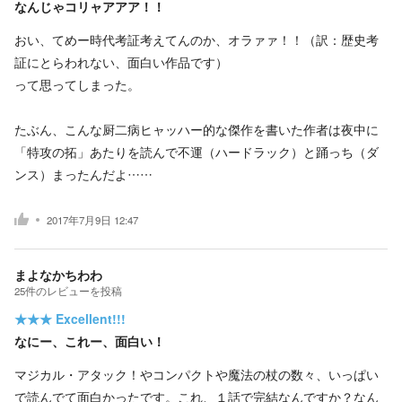
なんじゃコリャアアア！！
おい、てめー時代考証考えてんのか、オラァァ！！（訳：歴史考
証にとらわれない、面白い作品です）
って思ってしまった。
たぶん、こんな厨二病ヒャッハー的な傑作を書いた作者は夜中に
「特攻の拓」あたりを読んで不運（ハードラック）と踊っち（ダ
ンス）まったんだよ……
2017年7月9日 12:47
まよなかちわわ
25
件の
レビューを投稿
★★★
Excellent!!!
なにー、これー、面白い！
マジカル・アタック！やコンパクトや魔法の杖の数々、いっぱい
で読んでて面白かったです。これ、１話で完結なんですか？なん