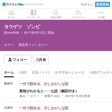
新規登録
ログイン
KADOKAWA Group
ホーム
ランキング
小説を探す
マイページ
その他
ヨウゲツ ゾンビ
@zombi08
2017年8月1日
に登録
ホラー
異世界ファンタジー
フォロー
共有
ホーム
小説
6
近況ノート
2
おすすめレビュー
32
小説のフォロ
最新作
一分で読める、少しおかしな話
意味がわかると……な話（解説付き）
★
64
ホラー
連載中
50
話
2021年7月26日
更新
代表作
一分で読める、少しおかしな話