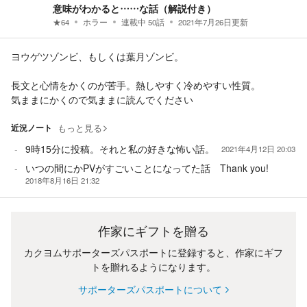
意味がわかると……な話（解説付き）
★
64
ホラー
連載中
50
話
2021年7月26日
更新
ヨウゲツゾンビ、もしくは葉月ゾンビ。
長文と心情をかくのが苦手。熱しやすく冷めやすい性質。
気ままにかくので気ままに読んでください
近況ノート
もっと見る
9時15分に投稿。それと私の好きな怖い話。
2021年4月12日 20:03
いつの間にかPVがすごいことになってた話 Thank you!
2018年8月16日 21:32
作家にギフトを贈る
カクヨムサポーターズパスポートに登録すると、作家にギフ
トを贈れるようになります。
サポーターズパスポートについて