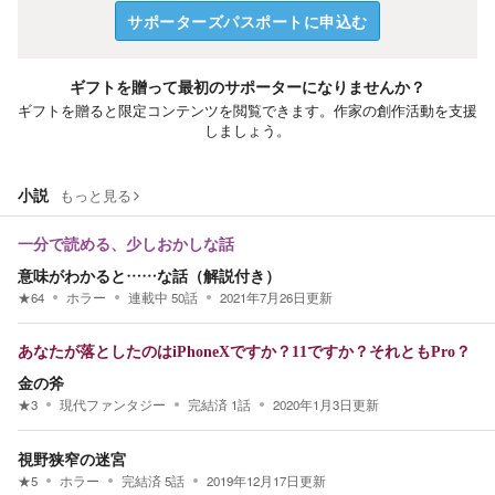
サポーターズパスポートに申込む
ギフトを贈って最初のサポーターになりませんか？
ギフトを贈ると限定コンテンツを閲覧できます。作家の創作活動を支援
しましょう。
小説
もっと見る
一分で読める、少しおかしな話
意味がわかると……な話（解説付き）
★
64
ホラー
連載中
50
話
2021年7月26日
更新
あなたが落としたのはiPhoneXですか？11ですか？それともPro？
金の斧
★
3
現代ファンタジー
完結済
1
話
2020年1月3日
更新
視野狭窄の迷宮
★
5
ホラー
完結済
5
話
2019年12月17日
更新