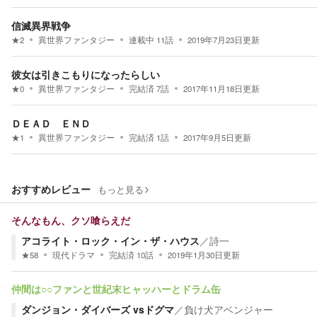
信滅異界戦争
★
2
異世界ファンタジー
連載中
11
話
2019年7月23日
更新
彼女は引きこもりになったらしい
★
0
異世界ファンタジー
完結済
7
話
2017年11月18日
更新
ＤＥＡＤ ＥＮＤ
★
1
異世界ファンタジー
完結済
1
話
2017年9月5日
更新
おすすめレビュー
もっと見る
そんなもん、クソ喰らえだ
アコライト・ロック・イン・ザ・ハウス
／
詩一
★
58
現代ドラマ
完結済
10
話
2019年1月30日
更新
仲間は○○ファンと世紀末ヒャッハーとドラム缶
ダンジョン・ダイバーズ vsドグマ
／
負け犬アベンジャー