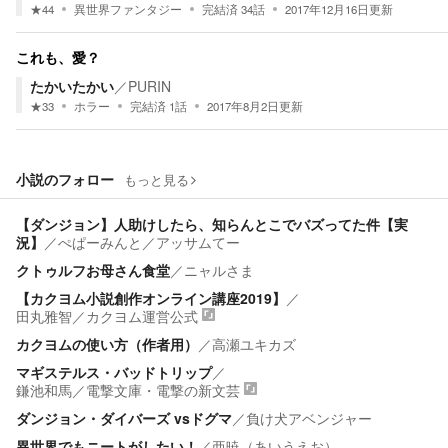
★
44
異世界ファンタジー
完結済
34
話
2017年12月16日
更新
これも、愛？
たかいたかい
／
PURIN
★
33
ホラー
完結済
1
話
2017年8月2日
更新
小説のフォロー
もっと見る
【ダンジョン】人助けしたら、知らんとこでバズってた件【実
況】
／
ぺぱーみんと／アッサムてー
クトゥルフお母さん食堂
／
ニャルさま
【カクヨム小説創作オンライン講座2019】
／
田丸雅智
／
カクヨム運営公式
カクヨムの使い方（作者用）
／
高瀬ユキカズ
マギステルス・バッドトリップ
／
鎌池和馬
／
電撃文庫・電撃の新文芸
ダンジョン・ダイバーズ vsドグマ
／
負け犬アベンジャー
異世界でもニートがしたい！
／
亜暁（あいうえお）