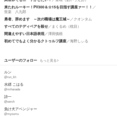
来たれルーキー！PV300＆☆15を目指す講座ァー！！
／
世楽 八九郎
勇者、辞めます ～次の職場は魔王城～
／
クオンタム
すべてのテディベアを殺せ
／
まくるめ（枕目）
間違えやすい日本語表現
／
澤田慎梧
初めてでもよく分かるクトゥルフ講座
／
海野しぃる
ユーザーのフォロー
もっと見る
ルン
@run_kh
水縹 こはる
@mihanada
詩一
@serch
負け犬アベンジャー
@myoumu