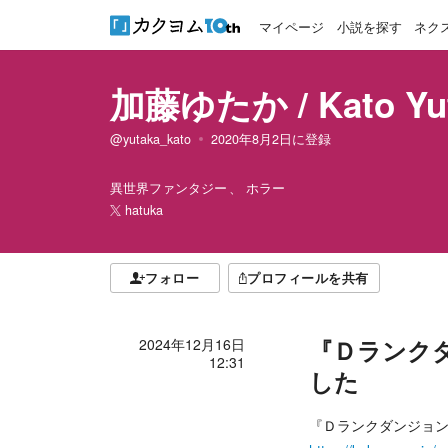
マイページ
小説を探す
ネク
加藤ゆたか / Kato Yu
@yutaka_kato
2020年8月2日
に登録
異世界ファンタジー
ホラー
hatuka
フォロー
プロフィールを共有
『Ｄランク
2024年12月16日
12:31
した
『Ｄランクダンジョ