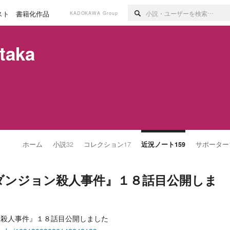
スト
書籍化作品
KADOKAWA Group
taka
ホーム
小説
32
コレクション
17
近況ノート
159
サポーター
ダンジョン殺人事件』１８話目公開しま
ン殺人事件』１８話目公開しました