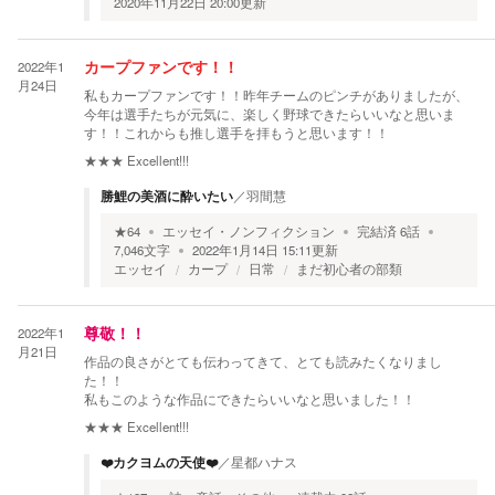
2020年11月22日 20:00
更新
2022年1
カープファンです！！
月24日
私もカープファンです！！昨年チームのピンチがありましたが、
今年は選手たちが元気に、楽しく野球できたらいいなと思いま
す！！これからも推し選手を拝もうと思います！！
★★★
Excellent!!!
勝鯉の美酒に酔いたい
／
羽間慧
★
64
エッセイ・ノンフィクション
完結済
6
話
7,046
文字
2022年1月14日 15:11
更新
エッセイ
カープ
日常
まだ初心者の部類
2022年1
尊敬！！
月21日
作品の良さがとても伝わってきて、とても読みたくなりまし
た！！
私もこのような作品にできたらいいなと思いました！！
★★★
Excellent!!!
❤️カクヨムの天使❤️
／
星都ハナス