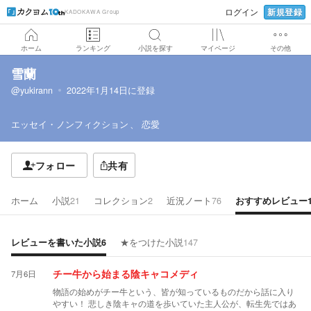
新規登録
ログイン
KADOKAWA Group
ホーム
ランキング
小説を探す
マイページ
その他
雪蘭
@yukirann
2022年1月14日
に登録
エッセイ・ノンフィクション
恋愛
フォロー
共有
ホーム
小説
21
コレクション
2
近況ノート
76
おすすめレビュー
レビューを書いた小説
6
★をつけた小説
147
7月6日
チー牛から始まる陰キャコメディ
物語の始めがチー牛という、皆が知っているものだから話に入り
やすい！ 悲しき陰キャの道を歩いていた主人公が、転生先ではあ