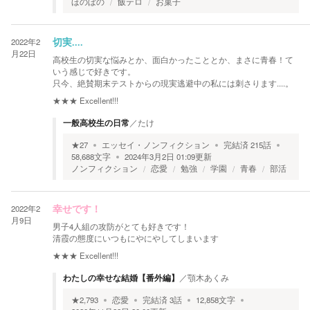
ほのぼの
飯テロ
お菓子
2022年2
切実....
月22日
高校生の切実な悩みとか、面白かったこととか、まさに青春！て
いう感じで好きです。
只今、絶賛期末テストからの現実逃避中の私には刺さります....。
★★★
Excellent!!!
一般高校生の日常
／
たけ
★
27
エッセイ・ノンフィクション
完結済
215
話
58,688
文字
2024年3月2日 01:09
更新
ノンフィクション
恋愛
勉強
学園
青春
部活
2022年2
幸せです！
月9日
男子4人組の攻防がとても好きです！
清霞の態度にいつもにやにやしてしまいます
★★★
Excellent!!!
わたしの幸せな結婚【番外編】
／
顎木あくみ
★
2,793
恋愛
完結済
3
話
12,858
文字