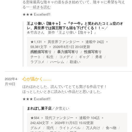
る意味最高な陰キャの道を歩き始めていて、陰キャに希望を与え
る一
…続きを読む
★★★
Excellent!!!
王より偉い【陰キャ】 ～『チー牛』と笑われたコミュ症のオ
レ、異世界では国王陛下も頭を下げてくる！！～
／
🎍竹吉さん 新作『王より偉い【陰キャ】』
★
1,131
異世界ファンタジー
連載中
24
話
59,381
文字
2026年8月1日 20:03
更新
残酷描写有り
暴力描写有り
性描写有り
チート
転生
コメディ
ギャグ
勇者
ラブコメ
ハーレム
勘違い
2022年4
心が温かく.......
月10日
ほわほわとした、読んでいてとても寛げる作品です！
ほっとしたいときに読みたい作品だと思いました。
★★★
Excellent!!!
まれぼし菓子店
／
夕雪えい
★
564
現代ファンタジー
連載中
104
話
242,424
文字
2024年11月5日 15:02
更新
グルメ
現代
ライトノベル
万人向け
食べ物