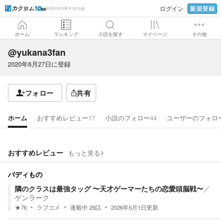
新規登録
ログイン
KADOKAWA Group
ホーム
ランキング
小説を探す
マイページ
その他
@yukana3fan
2020年6月27日
に登録
フォロー
共有
ホーム
おすすめレビュー
17
小説のフォロー
44
ユーザーのフォロ
おすすめレビュー
もっと見る
バディもの
隣のクラスは最強タッグ 〜天才ゲーマーたちの恋愛頭脳戦〜
／
ゲンラーク
★
76
ラブコメ
連載中
29
話
2026年5月1日
更新