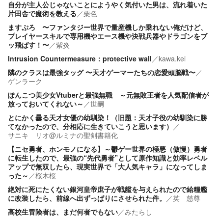
自分が主人公じゃないことにようやく気付いた男は、流れ着いた
片田舎で魔術を教える
／
栗色
ますぷろ 〜ファンタジー世界で量産機しか乗れない俺だけど、
プレイヤースキルで専用機やエース機や決戦兵器やドラゴンをブ
ッ飛ばす！〜
／
紫炎
Intrusion Countermeasure：protective wall
／
kawa.kei
隣のクラスは最強タッグ 〜天才ゲーマーたちの恋愛頭脳戦〜
／
ゲンラーク
ぽんこつ美少女Vtuberと最強無職 ～元無敗王者を人気配信者が
放っておいてくれない～
／
世嗣
とにかく曇る天才女優の幼馴染！（旧題：天才子役の幼馴染に勝
てなかったので、分相応に生きていこうと思います）
／
サニキ リオ@ルミナの聖剣書籍化
【ニセ勇者、ホンモノになる】～鬱ゲー世界の極悪（傲慢）勇者
に転生したので、最強の“先代勇者”として原作知識と効率レベル
アップで無双したら、現実世界で「大人気キャラ」になってしま
った～
／
桜木桜
絶対に死にたくない銀河皇帝庶子が戦艦を与えられたので給糧艦
に改装したら、前線へ出ずっぱりにさせられた件。
／
英 慈尊
高校生冒険者は、まだ何者でもない
／
みたらし