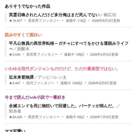
ありそうでなかった作品
英霊召喚されたんだけど多分俺はまだ死んでない
／
橋広功
★
16,407
異世界ファンタジー
連載中
116
話
2026年8月3日
更新
読みやすくて面白い
平凡公務員の異世界転移～ガチャにすべてをかける運頼みライフ
～
／
炭酸水
★
3,045
異世界ファンタジー
連載中
199
話
2026年5月5日
更新
いわゆる現代ダンジョンものだけど、ただの量産型ではない。
近未来冒険譚
／
アンビバレン太
★
3,467
現代ファンタジー
連載中
1208
話
2026年8月8日
更新
今まで読んだweb小説で一番好き
全滅エンドを死に物狂いで回避した。パーティが病んだ。
／
雨糸雀
★
26,426
異世界ファンタジー
連載中
69
話
2026年7月8日
更新
ママ可愛い