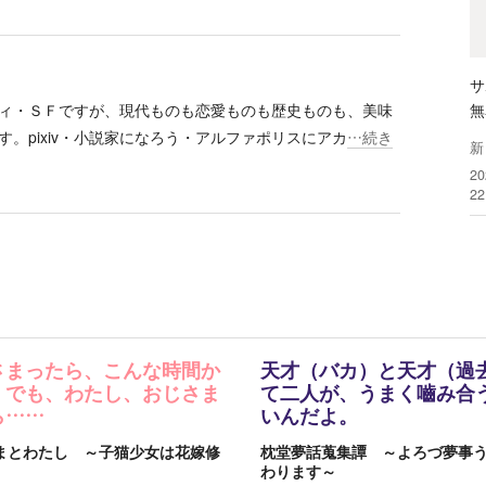
サ
ィ・ＳＦですが、現代ものも恋愛ものも歴史ものも、美味
無
。pixiv・小説家になろう・アルファポリスにアカ
…続き
新
2
2
さまったら、こんな時間か
天才（バカ）と天才（過
 でも、わたし、おじさま
て二人が、うまく嚙み合
ら……
いんだよ。
まとわたし ～子猫少女は花嫁修
枕堂夢話蒐集譚 ～よろづ夢事
わります～