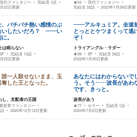
現代ファンタジー
完結済
1
話
★
53
現代ファンタジー
2月22日
更新
完結済
32
話
2023年1月29日
更新
士、バチバチ熱い感情のぶ
――アルキュミア。全速
合いしたいだろ？ ――い
とっととケツまくって逃
別に。
ぞ！
士は眠らない
トライアングル・ラダー
SF
完結済
13
話
★
36
SF
完結済
29
話
3月22日
更新
2022年1月30日
更新
、誰一人殺せないまま、玉
あなたにはわからないで
簒奪した王となった。
う。そう……波長があわ
です、きっと。
わし、支配者の王国
波長があう
異世界ファンタジー
★
77
ホラー
完結済
1
話
5
話
2020年12月12日
更新
2020年7月2日
更新