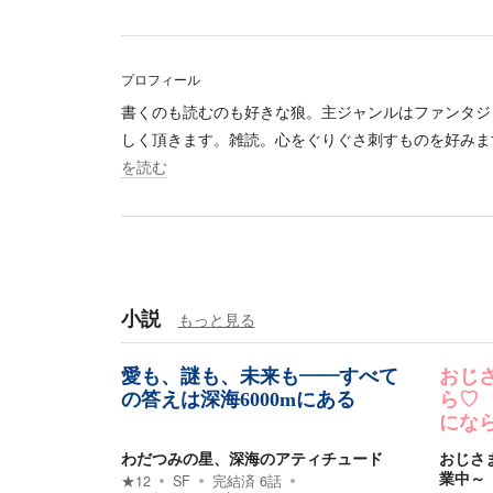
プロフィール
書くのも読むのも好きな狼。主ジャンルはファンタジ
しく頂きます。雑読。心をぐりぐさ刺すものを好みます
を読む
小説
もっと見る
愛も、謎も、未来も――すべて
おじ
の答えは深海6000mにある
ら♡
にな
わだつみの星、深海のアティチュード
おじさ
業中～
★
12
SF
完結済
6
話