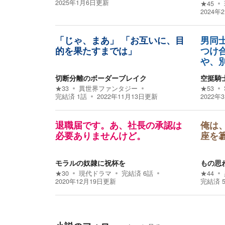
2025年1月6日
更新
★
45
2024年
「じゃ、まあ」 「お互いに、目
男同
的を果たすまでは」
つけ
や、
切断分離のボーダーブレイク
空挺騎
★
33
異世界ファンタジー
★
53
完結済
1
話
2022年11月13日
更新
2022年
退職届です。あ、社長の承認は
俺は
必要ありませんけど。
座を
モラルの奴隷に祝杯を
もの思
★
30
現代ドラマ
完結済
6
話
★
44
2020年12月19日
更新
完結済