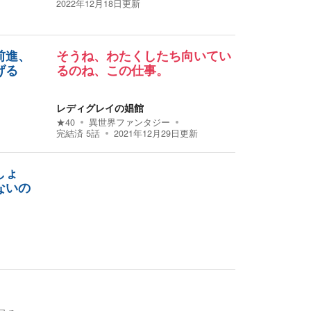
2022年12月18日
更新
前進、
そうね、わたくしたち向いてい
げる
るのね、この仕事。
レディグレイの娼館
★
40
異世界ファンタジー
完結済
5
話
2021年12月29日
更新
しょ
ないの