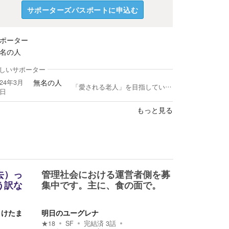
サポーターズパスポートに申込む
ポーター
名の人
しいサポーター
無名の人
024年3月
「愛される老人」を目指している自由人 (星の王子さまになりたかった元少年) です。 必要な人のもとへ、メッセージが届くことを願っています。
2日
もっと見る
去）っ
管理社会における運営者側を募
う訳な
集中です。主に、食の面で。
うけたま
明日のユーグレナ
★
18
SF
完結済
3
話