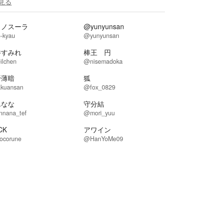
見る
ュノスーラ
@yunyunsan
-kyau
@yunyunsan
井すみれ
棒王 円
ilchen
@nisemadoka
野薄暗
狐
kuansan
@fox_0829
んなな
守分結
nnana_tef
@mori_yuu
CK
アワイン
ocorune
@HanYoMe09