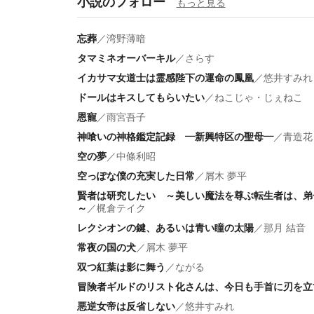
小説のフォロー
もっと見る
忘葬
／
湾野薄暗
タマミネオーバーキル
／
さらす
イカサマ女道士は霊感陛下の運命の鳳凰
／
悠井すみれ
ドールはキスしてもらいたい
／
ねこじゃ・じぇねこ
恩寵
／
雨宮吾子
神喰いの神格鑑定記録 ―新興特区の聖母―
／
青造花
空の夢
／
中條利昭
空っぽな僕の充実した日常
／
屑木 夢平
賢者は研究したい ～美しい魔法を尊ぶ転生者は、弟
～
／
梶倉テイク
レクシオンの鍵、あるいは青い瞳の太陽
／
那月 結音
常夜の国の犬
／
屑木 夢平
双つ紅葉は影に舞う
／
ながる
冒険者ギルドのリスト化さんは、今日も手首に刃を立
悪逆女帝は反省しない
／
悠井すみれ