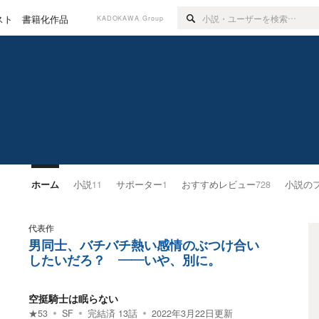
スト
書籍化作品
KADOKAWA Group
ホーム
小説
11
サポーター
1
おすすめレビュー
728
小説の
代表作
男同士、バチバチ熱い感情のぶつけ合い
したいだろ？ ――いや、別に。
空挺騎士は眠らない
★
53
SF
完結済
13
話
2022年3月22日
更新