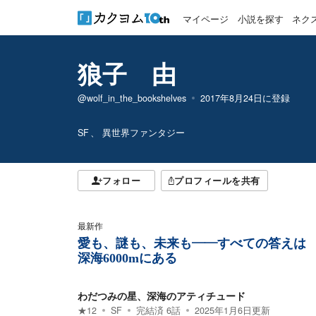
マイページ
小説を探す
ネク
狼子 由
@wolf_in_the_bookshelves
2017年8月24日
に登録
SF
異世界ファンタジー
フォロー
プロフィールを共有
最新作
愛も、謎も、未来も――すべての答えは
深海6000mにある
わだつみの星、深海のアティチュード
★
12
SF
完結済
6
話
2025年1月6日
更新