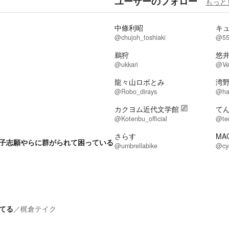
ユーザーのフォロー
もっと
中條利昭
キ
@chujoh_toshiaki
@55
鵜狩
悠
@ukkari
@Ve
龍々山ロボとみ
湾
@Robo_dirays
@ha
カクヨム近代文学館
て
@Kotenbu_official
@te
さらす
MA
子志願やらに群がられて困っている
@umbrellabike
@cy
てる
／
梶倉テイク