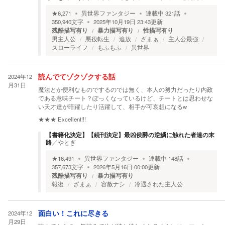
★
6,271
異世界ファンタジー
連載中
321
話
350,940
文字
2025年10月19日 23:43
更新
残酷描写有り
暴力描写有り
性描写有り
男主人公
悪役転生
追放
ざまぁ
主人公最強
スローライフ
もふもふ
異世界
2024年12
読んでてゾクゾクする話
月31日
魔法とか便利なものでするのでは無く、本人の努力だったり内政
である意味チート？ぽっくなっているけど、チートとは思わせな
い天才達が暗躍したり活躍して、相手が可哀想になるw
★★★
Excellent!!!
【書籍化決定】【続刊決定】最凶侯爵の逆鱗に触れた者達の末
路
／
やとぎ
★
16,491
異世界ファンタジー
連載中
148
話
357,673
文字
2026年5月16日 00:00
更新
残酷描写有り
暴力描写有り
報復
ざまぁ
容赦ナシ
冷遇された主人公
2024年12
面白い！これに尽きる
月29日