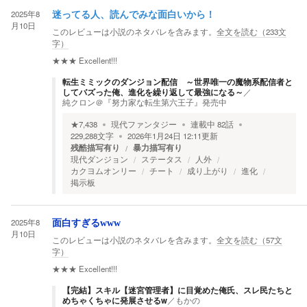
2025年8
迷ってる人、読んでみな面白いから！
月10日
このレビューは小説のネタバレを含みます。
全文を読む（
233
文
字）
★★★
Excellent!!!
転生ミミックのダンジョン配信 ～世界唯一の魔物系配信者と
してバズった俺、進化を繰り返して最強になる～
／
純クロン＠『努力家な転生第六王子』発売中
★
7,438
現代ファンタジー
連載中
82
話
229,288
文字
2026年1月24日 12:11
更新
残酷描写有り
暴力描写有り
現代ダンジョン
ステータス
人外
カクヨムオンリー
チート
成り上がり
進化
掲示板
2025年8
面白すぎるwww
月10日
このレビューは小説のネタバレを含みます。
全文を読む（
57
文
字）
★★★
Excellent!!!
【完結】スキル【迷宮管理者】に目覚めた俺氏、スレ民たちと
めちゃくちゃに発展させるw
／
もかの