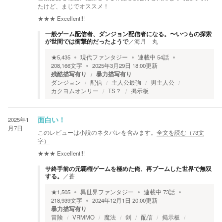
たけど、まじでオススメ！
★★★
Excellent!!!
一般ゲーム配信者、ダンジョン配信者になる。〜いつもの探索
が世間では衝撃的だったようで
／
海月 丸
★
5,435
現代ファンタジー
連載中
54
話
208,166
文字
2025年3月29日 18:00
更新
残酷描写有り
暴力描写有り
ダンジョン
配信
主人公最強
男主人公
カクヨムオンリー
TS？
掲示板
2025年1
面白い！
月7日
このレビューは小説のネタバレを含みます。
全文を読む（
73
文
字）
★★★
Excellent!!!
サ終手前の元覇権ゲームを極めた俺、再ブームした世界で無双
する。
／
蒼
★
1,505
異世界ファンタジー
連載中
73
話
218,939
文字
2024年12月1日 20:00
更新
暴力描写有り
冒険
VRMMO
魔法
剣
配信
掲示板