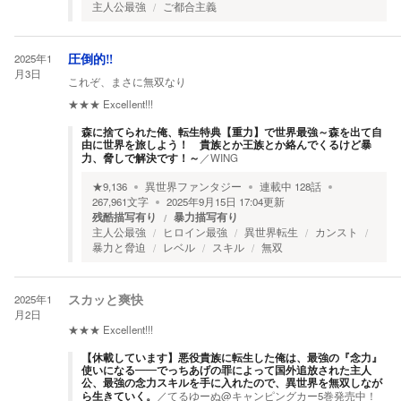
主人公最強
ご都合主義
2025年1
圧倒的‼️
月3日
これぞ、まさに無双なり
★★★
Excellent!!!
森に捨てられた俺、転生特典【重力】で世界最強～森を出て自
由に世界を旅しよう！ 貴族とか王族とか絡んでくるけど暴
力、脅しで解決です！～
／
WING
★
9,136
異世界ファンタジー
連載中
128
話
267,961
文字
2025年9月15日 17:04
更新
残酷描写有り
暴力描写有り
主人公最強
ヒロイン最強
異世界転生
カンスト
暴力と脅迫
レベル
スキル
無双
2025年1
スカッと爽快
月2日
★★★
Excellent!!!
【休載しています】悪役貴族に転生した俺は、最強の『念力』
使いになる――でっちあげの罪によって国外追放された主人
公、最強の念力スキルを手に入れたので、異世界を無双しなが
ら生きていく。
／
てるゆーぬ@キャンピングカー5巻発売中！