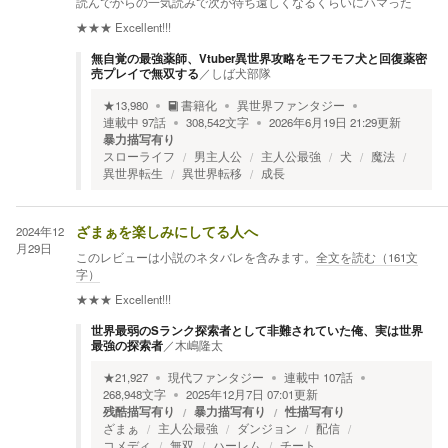
読んでからの一気読みで次が待ち遠しくなるくらいにハマった
★★★
Excellent!!!
無自覚の最強薬師、Vtuber異世界攻略をモフモフ犬と回復薬密
売プレイで無双する
／
しば犬部隊
★
13,980
書籍化
異世界ファンタジー
連載中
97
話
308,542
文字
2026年6月19日 21:29
更新
暴力描写有り
スローライフ
男主人公
主人公最強
犬
魔法
異世界転生
異世界転移
成長
2024年12
ざまぁを楽しみにしてる人へ
月29日
このレビューは小説のネタバレを含みます。
全文を読む（
161
文
字）
★★★
Excellent!!!
世界最弱のSランク探索者として非難されていた俺、実は世界
最強の探索者
／
木嶋隆太
★
21,927
現代ファンタジー
連載中
107
話
268,948
文字
2025年12月7日 07:01
更新
残酷描写有り
暴力描写有り
性描写有り
ざまぁ
主人公最強
ダンジョン
配信
コメディ
無双
ハーレム
チート