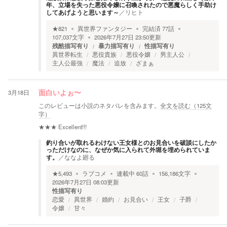
年、立場を失った悪役令嬢に召喚されたので悪魔らしく手助け
してあげようと思います～
／
リヒト
★
821
異世界ファンタジー
完結済
77
話
107,037
文字
2026年7月27日 23:50
更新
残酷描写有り
暴力描写有り
性描写有り
異世界転生
悪役貴族
悪役令嬢
男主人公
主人公最強
魔法
追放
ざまぁ
3月18日
面白いよぉ〜
このレビューは小説のネタバレを含みます。
全文を読む（
125
文
字）
★★★
Excellent!!!
釣り合いが取れるわけない王女様とのお見合いを破談にしたか
っただけなのに、なぜか気に入られて外堀を埋められていま
す。
／
ななよ廻る
★
5,493
ラブコメ
連載中
60
話
156,186
文字
2026年7月27日 08:03
更新
性描写有り
恋愛
異世界
婚約
お見合い
王女
子爵
令嬢
甘々