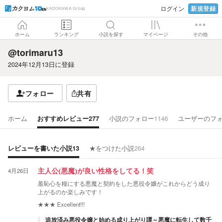
新規登録
ログイン
KADOKAWA Group
ホーム
ランキング
小説を探す
マイページ
その他
@torimaru13
2024年12月13日
に登録
フォロー
共有
ホーム
おすすめレビュー
277
小説のフォロー
1146
ユーザーのフ
レビューを書いた小説
13
★をつけた小説
264
4月26日
主人公(悪魔)が良い性格をしてる！笑
羞恥心を糧にする悪魔と契約をした悪役令嬢がこれからどう成り
上がるのか楽しみです！
★★★
Excellent!!!
追放済み悪役令嬢と始める成り上がり譚～悪魔に転生して数千