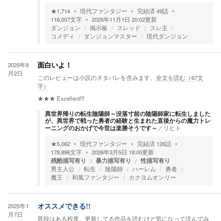
★
1,714
現代ファンタジー
完結済
49
話
116,007
文字
2025年11月1日 20:02
更新
ダンジョン
掲示板
スレッド
スレ主
コメディ
ダンジョンマスター
現代ダンジョン
2025年8
面白いよ！
月2日
このレビューは小説のネタバレを含みます。
全文を読む（
67
文
字）
★★★
Excellent!!!
異世界帰りの転生陰陽師～没落寸前の陰陽師家に転生しました
が、異世界で戦った勇者の経験と生まれた直後からの魔力トレ
ーニングのおかげで今世は楽勝そうです～
／
リヒト
★
5,062
現代ファンタジー
完結済
126
話
178,896
文字
2026年3月5日 18:00
更新
残酷描写有り
暴力描写有り
性描写有り
男主人公
転生
陰陽師
ハーレム
勇者
魔王
和風ファンタジー
カクヨムオンリー
2025年1
オススメできる!!
月7日
普段はある程度、更新してる作品を読むけど気になって読んでみ