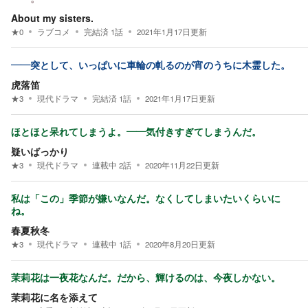
About my sisters.
★
0
ラブコメ
完結済
1
話
2021年1月17日
更新
――突として、いっぱいに車輪の軋るのが宵のうちに木霊した。
虎落笛
★
3
現代ドラマ
完結済
1
話
2021年1月17日
更新
ほとほと呆れてしまうよ。――気付きすぎてしまうんだ。
疑いばっかり
★
3
現代ドラマ
連載中
2
話
2020年11月22日
更新
私は「この」季節が嫌いなんだ。なくしてしまいたいくらいに
ね。
春夏秋冬
★
3
現代ドラマ
連載中
1
話
2020年8月20日
更新
茉莉花は一夜花なんだ。だから、輝けるのは、今夜しかない。
茉莉花に名を添えて