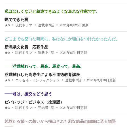
私は悲しくないと叙述できぬような哀れな作家です。
蝋でできた翼
★
3
現代ドラマ
連載中
3
話
2021年8月25日
更新
どこまでも空白な時間に、私はなにか理由をつけたかったんだ。
新潟県文化賞 応募作品
★
0
現代ドラマ
連載中
1
話
2021年8月1日
更新
――浮世離れって、最高。馬鹿って、最高。
浮世離れした高専生による不道徳教育講座
★
0
エッセイ・ノンフィクション
連載中
2
話
2021年3月28日
更新
――君は、援交をどう思う
ビバレッジ・ビジネス（改定版）
★
3
現代ドラマ
完結済
1
話
2021年3月7日
更新
純然たる姉への想いから抽出された邪な結晶の細部に至る物語
――。