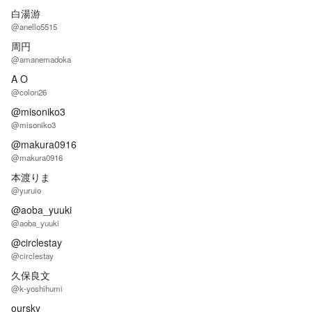
白湯游
@anello5515
周円
@amanemadoka
A O
@colon26
@misoniko3
@misoniko3
@makura0916
@makura0916
本渡りま
@yuruio
@aoba_yuuki
@aoba_yuuki
@circlestay
@circlestay
久保良文
@k-yoshihumi
oursky