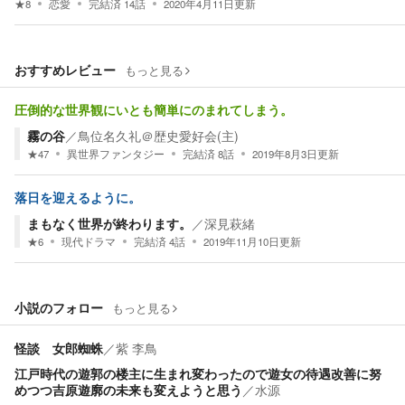
★
8
恋愛
完結済
14
話
2020年4月11日
更新
おすすめレビュー
もっと見る
圧倒的な世界観にいとも簡単にのまれてしまう。
霧の谷
／
鳥位名久礼＠歴史愛好会(主)
★
47
異世界ファンタジー
完結済
8
話
2019年8月3日
更新
落日を迎えるように。
まもなく世界が終わります。
／
深見萩緒
★
6
現代ドラマ
完結済
4
話
2019年11月10日
更新
小説のフォロー
もっと見る
怪談 女郎蜘蛛
／
紫 李鳥
江戸時代の遊郭の楼主に生まれ変わったので遊女の待遇改善に努
めつつ吉原遊廓の未来も変えようと思う
／
水源