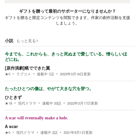
ギフトを贈って最初のサポーターになりませんか？
ギフトを贈ると限定コンテンツを閲覧できます。作家の創作活動を支援
しましょう。
小説
もっと見る
今までも、これからも、きっと死ぬまで愛している。憎らしいほ
どにね。
[原作演劇]蝋でできた翼
★
0
ラブコメ
連載中
1
話
2023年3月16日
更新
たったひとつの傷は、やがて大きな穴を穿つ。
ひときず
★
18
現代ドラマ
連載中
33
話
2022年3月17日
更新
A scar will eventually make a hole.
A scar
★
0
現代ドラマ
連載中
2
話
2021年9月1日
更新