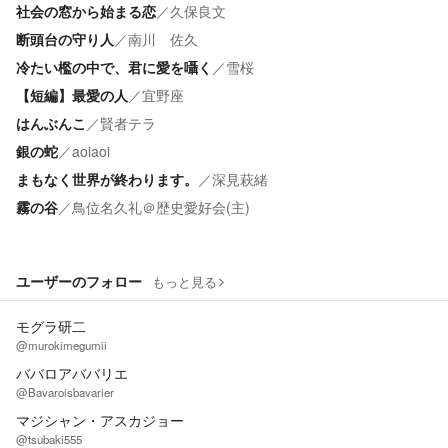
社会の窓から始まる恋
／
久保良文
断頭台の守り人
／
南川 佐久
冷たい檻の中で、君に愛を囁く
／
雪桜
【短編】最愛の人
／
宜野座
はんぶんこ
／
賢者テラ
銀の蛇
／
aoiaoi
まもなく世界が終わります。
／
深見萩緒
霧の谷
／
鳥位名久礼＠歴史愛好会(主)
ユーザーのフォロー
もっと見る
モグラ研二
@murokimegumii
ババロアババリエ
@Bavaroisbavarier
マジシャン・アスカジョー
@tsubaki555