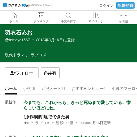
新規登録
ログイン
KADOKAWA Group
ホーム
ランキング
小説を探す
マイページ
その他
羽衣石ゐお
@tomoyo1567
2018年3月16日
に登録
現代ドラマ
ラブコメ
フォロー
共有
ホーム
小説
15
近況ノート
11
おすすめレビュー
6
小説のフォロ
最新作
今までも、これからも、きっと死ぬまで愛している。憎
らしいほどにね。
[原作演劇]蝋でできた翼
★
0
ラブコメ
連載中
1
話
2023年3月16日
更新