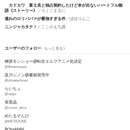
カドカワ 富士見と独占契約したけど本が出ないハートフル物
語《ストーリー》
／
ろくごまるに
連れのロリババァが最強すぎる件
／
ぽぽりんご
ニンジャカタナ！
／
ここのえ九護
ユーザーのフォロー
もっと見る
榊原モンショー@転生エルフアニメ化決定
@Baramonsyo
及川シノン@書籍発売中
@oikawachinon
らいちょ
@raityo
実里晶
@minori_akira
めたるぞんび
@METAZONE
BObeMAN