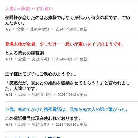
人違い×勘違い×すれ違い
侯爵様が恋したのはお嬢様ではなく身代わり侍女の私です。ごめ
んなさい。
★
9
恋愛
連載中
20
話
2024年10月3日
更新
登場人物が全員、少しだけ……想いが重いタイプのようです。
とある悪女の復讐劇
★
11
恋愛
完結済
4
話
2024年9月21日
更新
王子様はモブ子にご執心のようです。
「突然だが、貴女との婚約を破棄させてもらう！」と言われまし
た。人違いです。
★
91
恋愛
完結済
18
話
2024年9月2日
更新
17歳。初めてかけた携帯電話は、見知らぬ大人の男に繋がった。
この電話番号は現在使われております。
★
19
恋愛
完結済
9
話
2023年6月10日
更新