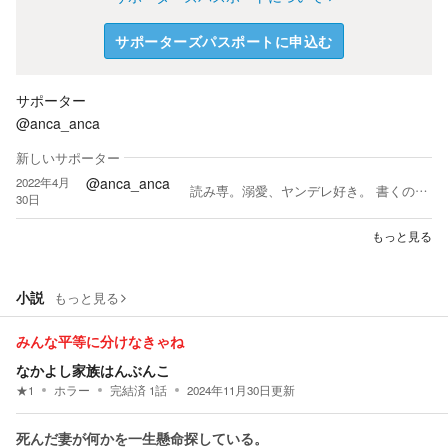
サポーターズパスポートに申込む
サポーター
@anca_anca
新しいサポーター
@anca_anca
2022年4月
読み専。溺愛、ヤンデレ好き。 書くの苦手すぎてレビューも書けません。 大好きな気持ちは、念で送ります…。 サポーター会員やめました。 推しができたためです！ 溜まっていた贈り物を解放後終了予定です。
30日
もっと見る
小説
もっと見る
みんな平等に分けなきゃね
なかよし家族はんぶんこ
★
1
ホラー
完結済
1
話
2024年11月30日
更新
死んだ妻が何かを一生懸命探している。