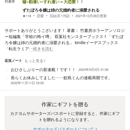
代表作
嘘×勘違い×すれ違い＝大恋愛！！
ずたぼろ令嬢は姉の元婚約者に溺愛される
★
118
恋愛
完結済
175
話
2021年12月28日
更新
サポートありがとうございます！ 著書： 竹書房ホラーアンソロジ
ー短編集「学校の怖イ噂」 双葉社モンスターブックスｆ「ずたぼ
ろ令嬢は姉の元婚約者に溺愛される」 kindleイーデスブックス
「転生ラミア
…続きを読む
近況ノート
もっと見る
おひさしぶりーの新連載！です！！
2024年9月2日 01:08
長らくお休みしてました……鮫島くんの連載再開です。
2022年11月11日 03:55
作家にギフトを贈る
カクヨムサポーターズパスポートに登録すると、作家にギフ
トを贈れるようになります。
サポーターズパスポートについて