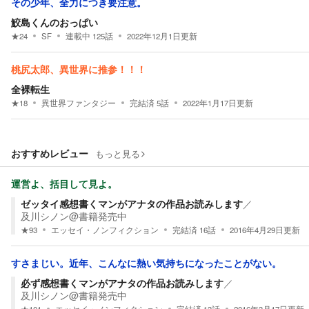
その少年、全力につき要注意。
鮫島くんのおっぱい
★
24
SF
連載中
125
話
2022年12月1日
更新
桃尻太郎、異世界に推参！！！
全裸転生
★
18
異世界ファンタジー
完結済
5
話
2022年1月17日
更新
おすすめレビュー
もっと見る
運営よ、括目して見よ。
ゼッタイ感想書くマンがアナタの作品お読みします
／
及川シノン@書籍発売中
★
93
エッセイ・ノンフィクション
完結済
16
話
2016年4月29日
更新
すさまじい。近年、こんなに熱い気持ちになったことがない。
必ず感想書くマンがアナタの作品お読みします
／
及川シノン@書籍発売中