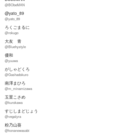
@BObeMAN
@yato_89
@yato_89
ろくごまるに
@rokugo
大友 青
@Bluehystyle
優和
@yuuwa
がしゃどくろ
@Gashadokuro
南澤まひろ
@m_minamizawa
玉置こさめ
@kurokawa
すじしまどじょう
@vegalyra
粉乃山葵
@konanowasabi