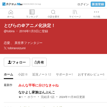
新規登録
ログイン
KADOKAWA Group
ホーム
ランキング
小説を探す
マイページ
その他
とびらの＠アニメ化決定！
@tobira
2016年1月3日
に登録
恋愛
異世界ファンタジー
tobiranoizumi
フォロー
共有
ホーム
小説
18
近況ノート
12
サポーター
1
おすすめレビュー
6
最新作
みんな平等に分けなきゃね
なかよし家族はんぶんこ
★
1
ホラー
完結済
1
話
2024年11月30日
更新