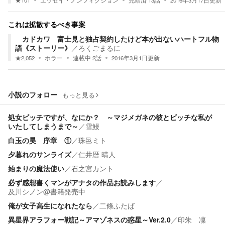
★
101
エッセイ・ノンフィクション
完結済
13
話
2016年3月17日
更新
これは拡散するべき事案
カドカワ 富士見と独占契約したけど本が出ないハートフル物
語《ストーリー》
／
ろくごまるに
★
2,052
ホラー
連載中
2
話
2016年3月1日
更新
小説のフォロー
もっと見る
処女ビッチですが、なにか？ ～マジメガネの彼とビッチな私が
いたしてしまうまで～
／
雪鰻
白玉の昊 序章 ①
／
珠邑ミト
夕暮れのサンライズ
／
仁井暦 晴人
始まりの魔法使い
／
石之宮カント
必ず感想書くマンがアナタの作品お読みします
／
及川シノン@書籍発売中
俺が女子高生になれたなら
／
二條ふたば
異星界アラフォー戦記～アマゾネスの惑星～Ver.2.0
／
印朱 凜