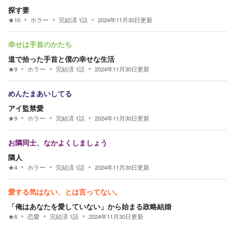
探す妻
★
10
ホラー
完結済
1
話
2024年11月30日
更新
幸せは手首のかたち
道で拾った手首と僕の幸せな生活
★
9
ホラー
完結済
1
話
2024年11月30日
更新
めんたまあいしてる
アイ監禁愛
★
9
ホラー
完結済
1
話
2024年11月30日
更新
お隣同士、なかよくしましょう
隣人
★
4
ホラー
完結済
1
話
2024年11月30日
更新
愛する気はない、とは言ってない。
「俺はあなたを愛していない」から始まる政略結婚
★
6
恋愛
完結済
1
話
2024年11月30日
更新