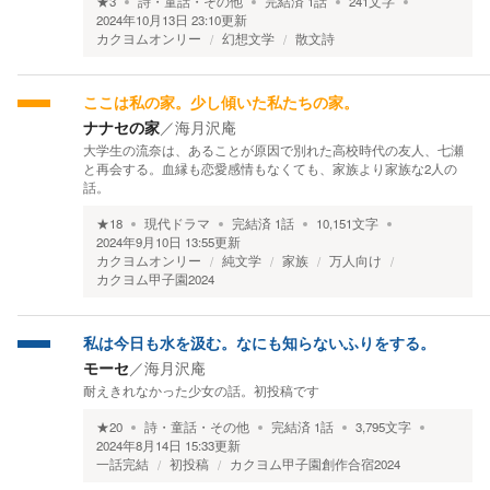
★
3
詩・童話・その他
完結済
1
話
241
文字
2024年10月13日 23:10
更新
カクヨムオンリー
幻想文学
散文詩
ここは私の家。少し傾いた私たちの家。
ナナセの家
／
海月沢庵
大学生の流奈は、あることが原因で別れた高校時代の友人、七瀬
と再会する。血縁も恋愛感情もなくても、家族より家族な2人の
話。
★
18
現代ドラマ
完結済
1
話
10,151
文字
2024年9月10日 13:55
更新
カクヨムオンリー
純文学
家族
万人向け
カクヨム甲子園2024
私は今日も水を汲む。なにも知らないふりをする。
モーセ
／
海月沢庵
耐えきれなかった少女の話。初投稿です
★
20
詩・童話・その他
完結済
1
話
3,795
文字
2024年8月14日 15:33
更新
一話完結
初投稿
カクヨム甲子園創作合宿2024