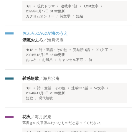
★
3
現代ドラマ
連載中
1
話
1,281
文字
2025年3月17日 01:32
更新
カクヨムオンリー
純文学
短編
おふろぷかぷか海のうえ
漂流おふろ
／
海月沢庵
★
12
詩・童話・その他
完結済
1
話
221
文字
2024年12月2日 18:59
更新
おふろ
お風呂
キャンセル不可
詩
雑感短歌
／
海月沢庵
★
3
詩・童話・その他
連載中
1
話
52
文字
2024年11月3日 23:30
更新
短歌
現代短歌
花火
／
海月沢庵
落書きの文章版みたいなものだと思ってください。