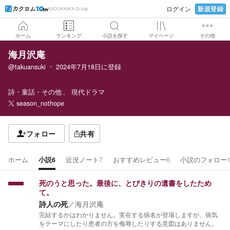
新規登録
ログイン
KADOKAWA Group
ホーム
ランキング
小説を探す
マイページ
その他
海月沢庵
@takuansuki
2024年7月18日
に登録
詩・童話・その他
現代ドラマ
season_nothope
フォロー
共有
ホーム
小説
6
近況ノート
7
おすすめレビュー
6
小説のフォロー
死のうと思った。最後に、とびきりの遺書をしたため
て。
詩人の死
／
海月沢庵
完結するかはわかりません。実在する病名が登場しますが、病気
をテーマにしたり患者の方を侮辱したりする意図はありません。