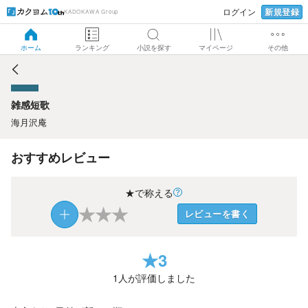
新規登録
ログイン
KADOKAWA Group
雑感短歌
ホーム
ランキング
小説を探す
マイページ
その他
雑感短歌
海月沢庵
おすすめレビュー
★で称える
★
★
★
レビューを書く
★
3
1
人が評価しました