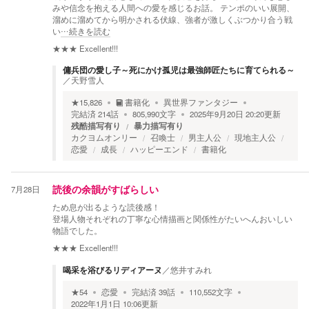
みや信念を抱える人間への愛を感じるお話。 テンポのいい展開、
溜めに溜めてから明かされる伏線、強者が激しくぶつかり合う戦
い
…続きを読む
★★★
Excellent!!!
傭兵団の愛し子～死にかけ孤児は最強師匠たちに育てられる～
／
天野雪人
★
15,826
書籍化
異世界ファンタジー
完結済
214
話
805,990
文字
2025年9月20日 20:20
更新
残酷描写有り
暴力描写有り
カクヨムオンリー
召喚士
男主人公
現地主人公
恋愛
成長
ハッピーエンド
書籍化
7月28日
読後の余韻がすばらしい
ため息が出るような読後感！
登場人物それぞれの丁寧な心情描画と関係性がたいへんおいしい
物語でした。
★★★
Excellent!!!
喝采を浴びるリディアーヌ
／
悠井すみれ
★
54
恋愛
完結済
39
話
110,552
文字
2022年1月1日 10:06
更新