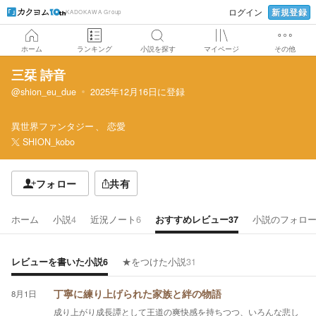
新規登録
ログイン
KADOKAWA Group
ホーム
ランキング
小説を探す
マイページ
その他
三栞 詩音
@shion_eu_due
2025年12月16日
に登録
異世界ファンタジー
恋愛
SHION_kobo
フォロー
共有
ホーム
小説
4
近況ノート
6
おすすめレビュー
37
小説のフォロ
レビューを書いた小説
6
★をつけた小説
31
8月1日
丁寧に練り上げられた家族と絆の物語
成り上がり成長譚として王道の爽快感を持ちつつ、いろんな悲し