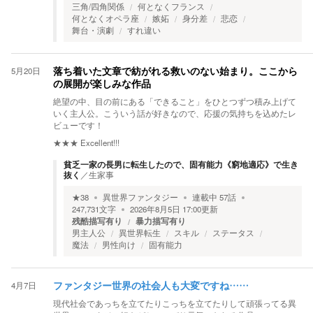
三角/四角関係
何となくフランス
何となくオペラ座
嫉妬
身分差
悲恋
舞台・演劇
すれ違い
5月20日
落ち着いた文章で紡がれる救いのない始まり。ここから
の展開が楽しみな作品
絶望の中、目の前にある「できること」をひとつずつ積み上げて
いく主人公。こういう話が好きなので、応援の気持ちを込めたレ
ビューです！
★★★
Excellent!!!
貧乏一家の長男に転生したので、固有能力《窮地適応》で生き
抜く
／
生家事
★
38
異世界ファンタジー
連載中
57
話
247,731
文字
2026年8月5日 17:00
更新
残酷描写有り
暴力描写有り
男主人公
異世界転生
スキル
ステータス
魔法
男性向け
固有能力
4月7日
ファンタジー世界の社会人も大変ですね……
現代社会であっちを立てたりこっちを立てたりして頑張ってる異