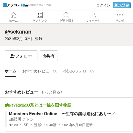
新規登録
ログイン
KADOKAWA Group
ホーム
ランキング
小説を探す
マイページ
その他
@sckanan
2021年2月13日
に登録
フォロー
共有
ホーム
おすすめレビュー
30
小説のフォロー
69
おすすめレビュー
もっと見る
他のVRMMO系とは一線を画す物語
Monsters Evolve Online 〜生存の鍵は進化にあり〜
／
加部川ツトシ
★
983
SF
連載中
1640
話
2025年5月13日
更新