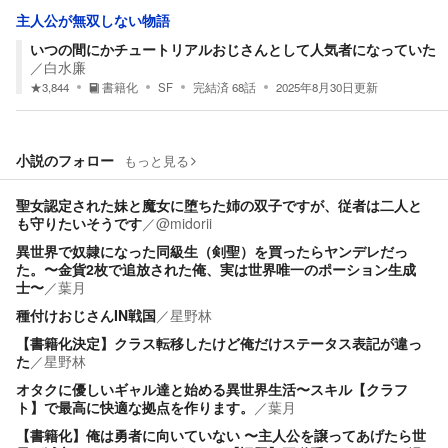
主人公が無双しない物語
いつの間にかチュートリアルおじさんとして人気者になっていた
／
白水廉
★
3,844
書籍化
SF
完結済
68
話
2025年8月30日
更新
小説のフォロー
もっと見る
聖女認定された妹と魔女に堕ちた姉の双子ですが、従者は二人と
も守りたいそうです
／
@midorii
異世界で奴隷になった同級生（剣聖）を買ったらヤンデレだっ
た。〜金貨2枚で追放された俺、実は世界唯一のポーション生成
士〜
／
葉月
種付けおじさんIN戦国
／
星野林
【書籍化決定】クラス転移したけど俺だけステータス表記が違っ
た
／
星野林
オタクに優しいギャル達と始める異世界生活〜スキル【クラフ
ト】で最高に快適な拠点を作ります。
／
葉月
【書籍化】俺は勇者に向いていない 〜主人公を譲ってあげたら世