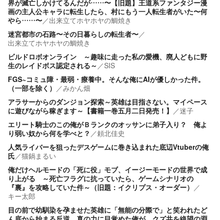
界が滅亡しかけてるんだが……〜【旧題】王道系ファンタジー漫
画の主人公キャラに転生したら、村にもう一人転生者がいた〜何
やら……〜
／
出来立てホヤホヤの鯛焼き
迷宮都市の石路〜その日暮らしの転生者〜
／
出来立てホヤホヤの鯛焼き
ビルドロボオンライン ～趣味に走った私の愛機、廃人どもに野
生のレイドボス認定される～
／
SIS
FGS~コミュ障・最弱・療養中。そんな俺にAIが優しかった件。
（一部を除く）
／
みかん畑
アラサーからのダンジョン探索～英雄は目指さない。マイペース
に遊びながら稼ぎます～【書籍一巻五月二日発売！】
／
迷子
エリート騎士のこの俺がＢランクのオッサンに弟子入り？ 俺よ
り弱い奴から何を学べと？
／
頼北佳史
人気ライバーを狙ったデスゲームに巻き込まれた底辺Vtuberの俺
氏
／
猫鍋まるい
俺だけヘルモードの「死に役」モブ、イージーモードの世界で成
り上がる ～死亡フラグに抗っていたら、ゲームシナリオの
『裏』を攻略していた件～（旧題：イクリプス・オーダー）
／
キー太郎
目の前で幼馴染を孕ませた英雄に「無能の分際で」と笑われたど
ん底から始まる反逆。真の力に目覚めた俺が、クズ共を絶望の淵