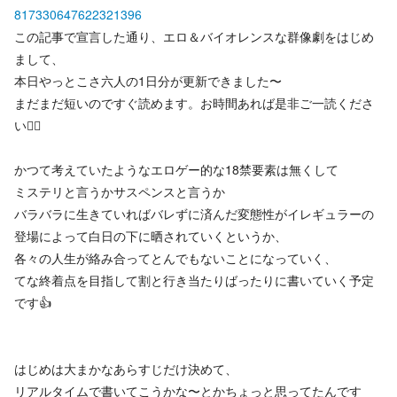
817330647622321396
この記事で宣言した通り、エロ＆バイオレンスな群像劇をはじめ
まして、
本日やっとこさ六人の1日分が更新できました〜
まだまだ短いのですぐ読めます。お時間あれば是非ご一読くださ
い🙇‍♀️
かつて考えていたようなエロゲー的な18禁要素は無くして
ミステリと言うかサスペンスと言うか
バラバラに生きていればバレずに済んだ変態性がイレギュラーの
登場によって白日の下に晒されていくというか、
各々の人生が絡み合ってとんでもないことになっていく、
てな終着点を目指して割と行き当たりばったりに書いていく予定
です👍
はじめは大まかなあらすじだけ決めて、
リアルタイムで書いてこうかな〜とかちょっと思ってたんです