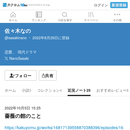
新規登録
ログイン
KADOKAWA Group
ホーム
ランキング
小説を探す
マイページ
その他
佐々木なの
@sasakinano
2022年8月29日
に登録
恋愛
現代ドラマ
NanoSasaki
フォロー
共有
ホーム
小説
5
コレクション
4
近況ノート
25
おすすめレビュー
8
2022年10月5日 15:25
薔薇の館のこと
https://kakuyomu.jp/works/16817139558870388396/episodes/16