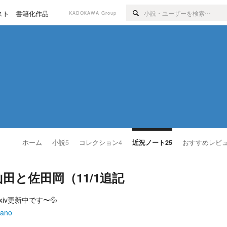
スト
書籍化作品
KADOKAWA Group
ホーム
小説
5
コレクション
4
近況ノート
25
おすすめレビ
田と佐田岡（11/1追記
iv更新中です〜💦
nano