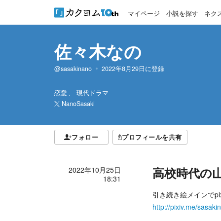
マイページ
小説を探す
ネク
佐々木なの
@sasakinano
2022年8月29日
に登録
恋愛
現代ドラマ
NanoSasaki
フォロー
プロフィールを共有
高校時代の山
2022年10月25日
18:31
引き続き絵メインでpix
http://pixiv.me/sasaki