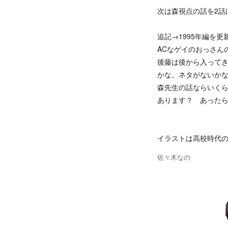
次は森視点の話を2話
追記→1995年編を
ACなゲイのおっさん
後藤は後から入って
かな。ネタがないか
森先生の話ならいくら
あります？ あったら
イラストは高校時代の
佐々木なの