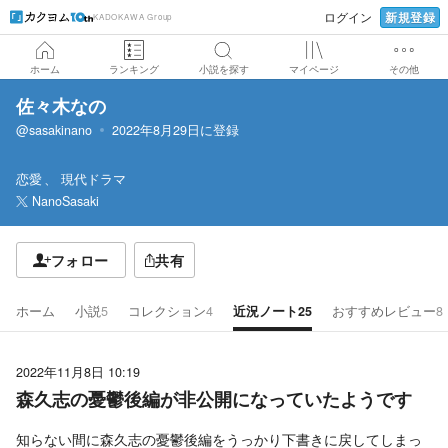
新規登録
ログイン
KADOKAWA Group
ホーム
ランキング
小説を探す
マイページ
その他
佐々木なの
@sasakinano
2022年8月29日
に登録
恋愛
現代ドラマ
NanoSasaki
フォロー
共有
ホーム
小説
5
コレクション
4
近況ノート
25
おすすめレビュー
8
2022年11月8日 10:19
森久志の憂鬱後編が非公開になっていたようです
知らない間に森久志の憂鬱後編をうっかり下書きに戻してしまっ