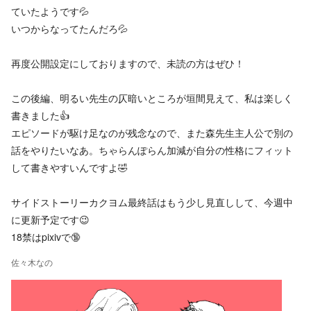
ていたようです💦
いつからなってたんだろ💦
再度公開設定にしておりますので、未読の方はぜひ！
この後編、明るい先生の仄暗いところが垣間見えて、私は楽しく
書きました👍
エピソードが駆け足なのが残念なので、また森先生主人公で別の
話をやりたいなあ。ちゃらんぽらん加減が自分の性格にフィット
して書きやすいんですよ🤣
サイドストーリーカクヨム最終話はもう少し見直しして、今週中
に更新予定です😉
18禁はpixivで🔞
佐々木なの