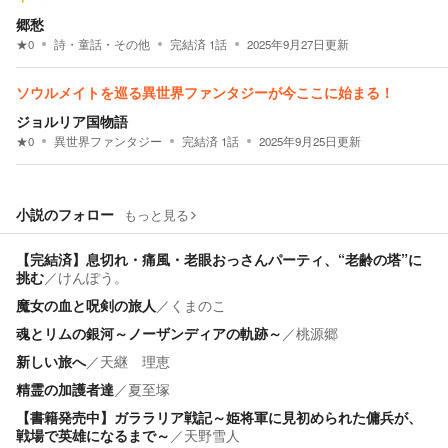
郷愁
★
0
詩・童話・その他
完結済
1
話
2025年9月27日
更新
ソウルメイトを巡る異世界ファンタジーが今ここに始まる！
ジョルリア国物語
★
0
異世界ファンタジー
完結済
1
話
2025年9月25日
更新
小説のフォロー
もっと見る
【完結済】息切れ・痛風・老眼おっさんパーティ、“老齢の塔”に
挑む
／
けんぽう。
魔女の血と呪剣の旅人
／
くまのこ
魂とリムの銀河～ノーザンディアの軌跡～
／
桃源郷
新しい旅へ
／
天継 理恵
精霊の加護者達
／
夏至塚
【書籍発売中】ガララリア戦記～姫将軍に見初められた傭兵が、
戦場で英雄になるまで～
／
天野雪人