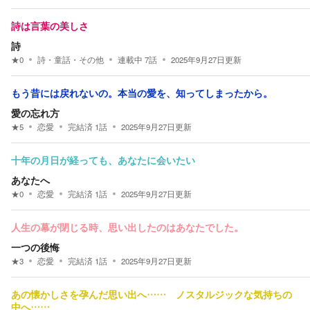
詩は言葉の美しさ
詩
★
0
詩・童話・その他
連載中
7
話
2025年9月27日
更新
もう昔には戻れないの。本当の愛を、知ってしまったから。
愛の忘れ方
★
5
恋愛
完結済
1
話
2025年9月27日
更新
十年の月日が経っても、あなたに会いたい
あなたへ
★
0
恋愛
完結済
1
話
2025年9月27日
更新
人生の幕が閉じる時、思い出したのはあなたでした。
一つの後悔
★
3
恋愛
完結済
1
話
2025年9月27日
更新
あの懐かしさを孕んだ思い出へ…… ノスタルジックな気持ちの
中へ……