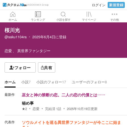
新規登録
ログイン
KADOKAWA Group
ホーム
ランキング
小説を探す
マイページ
その他
桜川光
@saku1104ra
2025年6月4日
に登録
恋愛
異世界ファンタジー
フォロー
共有
ホーム
小説
7
小説のフォロー
17
ユーザーのフォロー
8
最新作
巫女と神の禁断の恋。二人の恋の代償とは……
秘め事
★
2
恋愛
完結済
1
話
2025年10月19日
更新
代表作
ソウルメイトを巡る異世界ファンタジーが今ここに始ま