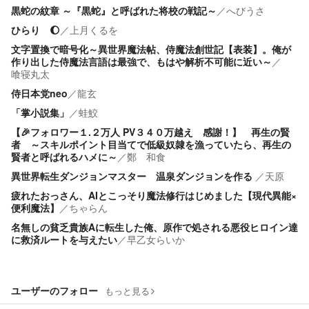
黒蛇の紋章 ～『黒蛇』と呼ばれた将校の戦記～
／
へびうさ
ひらり 🌔
／
上月くるを
文字置換で暗号化～異世界魔法帖、侍魔法創世記【表装】。俺が
作り出した侍魔法言語は最強で、もはや解析不可能に近い～
／
喰寝丸太
侍日本党neo
／
龍玄
「掌小説集」
／
蛙鮫
【🎉フォロワー１.２万人 PV３４０万越え 感謝！】 再生の賢
者 ～スキルポイント目当てで低級奴隷を漁っていたら、再生の
賢者と呼ばれるハメに～
／
鄭 和食
異世界転生ダンジョンマスター 温泉ダンジョンを作る
／
天原
疲れたおっさん、AIとこっそり魔法修行はじめました【現代異能×
便利魔法】
／
ちゃらん
名無しの貧乏貴族Aに転生した俺、原作で処される悪役ヒロイン達
に救済ルートを与えたい
／
早乙女らいか
ユーザーのフォロー
もっと見る