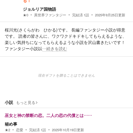
る！
ジョルリア国物語
★
0
異世界ファンタジー
完結済
1
話
2025年9月25日
更新
桜川光(さくらがわ ひかる)です。 長編ファンタジー小説が得意
です。 読者の皆さんに、ワクワクドキドキしてもらえるような、
楽しい気持ちになってもらえるような小説を沢山書きたいです！
ファンタジー小説以
…続きを読む
現在ギフトを贈ることはできません
小説
もっと見る
巫女と神の禁断の恋。二人の恋の代償とは……
秘め事
★
2
恋愛
完結済
1
話
2025年10月19日
更新