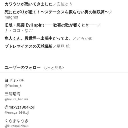
カワウソが憑いてきました
／
安佐ゆう
死にたがりが逝く！〜ステータスを振らない男の無双譚〜
／
magnet
旧版・悪霊 Evil spirit ――歓喜の歌が響くとき――
／
ナ・ココ・なご
隼人くん、異世界へ出張中だってよ。
／
どろがめ
プトレマイオスの天球儀船
／
星見 航
ユーザーのフォロー
もっと見る
ヨドミバチ
@Yodom_8
三浦晴海
@miura_harumi
@mrxyz1984koji
@mrxyz1984koji
くらまゆうき
@kuramakohaku