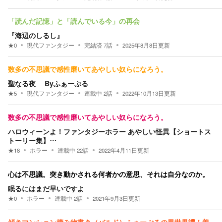
「読んだ記憶」と「読んでいる今」の再会
『海辺のしるし』
★
0
現代ファンタジー
完結済
7
話
2025年8月8日
更新
数多の不思議で感性磨いてあやしい奴らになろう。
聖なる夜 Byふぁーぷる
★
5
現代ファンタジー
連載中
2
話
2022年10月13日
更新
数多の不思議で感性磨いてあやしい奴らになろう。
ハロウィーンよ！ファンタジーホラー あやしい怪異【ショートス
トーリー集】…
★
18
ホラー
連載中
22
話
2022年4月11日
更新
心は不思議。突き動かされる何者かの意思、それは自分なのか。
眠るにはまだ早いですよ
★
0
ホラー
連載中
2
話
2021年9月3日
更新