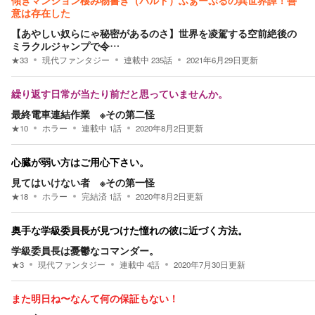
傾きマンション棲み物書き（バルド）ふぁーぷるの異世界譚！善
意は存在した
【あやしい奴らにゃ秘密があるのさ】世界を凌駕する空前絶後の
ミラクルジャンプで令…
★
33
現代ファンタジー
連載中
235
話
2021年6月29日
更新
繰り返す日常が当たり前だと思っていませんか。
最終電車連結作業 ※その第二怪
★
10
ホラー
連載中
1
話
2020年8月2日
更新
心臓が弱い方はご用心下さい。
見てはいけない者 ※その第一怪
★
18
ホラー
完結済
1
話
2020年8月2日
更新
奥手な学級委員長が見つけた憧れの彼に近づく方法。
学級委員長は憂鬱なコマンダー。
★
3
現代ファンタジー
連載中
4
話
2020年7月30日
更新
また明日ね〜なんて何の保証もない！