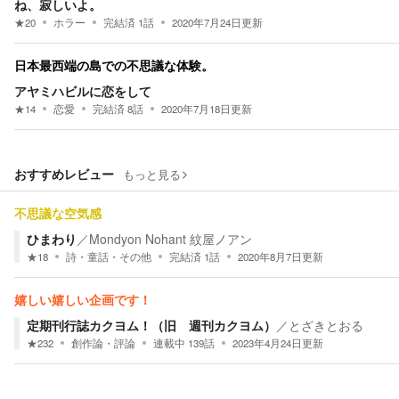
ね、寂しいよ。
★
20
ホラー
完結済
1
話
2020年7月24日
更新
日本最西端の島での不思議な体験。
アヤミハビルに恋をして
★
14
恋愛
完結済
8
話
2020年7月18日
更新
おすすめレビュー
もっと見る
不思議な空気感
ひまわり
／
Mondyon Nohant 紋屋ノアン
★
18
詩・童話・その他
完結済
1
話
2020年8月7日
更新
嬉しい嬉しい企画です！
定期刊行誌カクヨム！（旧 週刊カクヨム）
／
とざきとおる
★
232
創作論・評論
連載中
139
話
2023年4月24日
更新