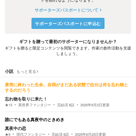
サポーターズパスポートについて
サポーターズパスポートに申込む
ギフトを贈って最初のサポーターになりませんか？
ギフトを贈ると限定コンテンツを閲覧できます。作家の創作活動を支援
しましょう。
小説
もっと見る
唐突に終わった生命。自我がまだある状態で自分は何を忘れ物と
するのだろう
忘れ物を取りに来た！
★
13
異世界ファンタジー
完結済
8
話
2025年9月2日
更新
誰にでもある真夜中のときめき
真夜中の恋
★
6
現代ファンタジー
完結済
6
話
2025年8月23日
更新