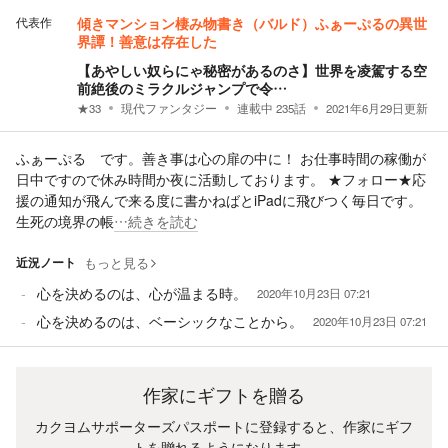
代表作
傾きマンション棲み物書き（バルド）ふぁーぷるの異世
界譚！善意は存在した
【あやしい奴らにゃ秘密があるのさ】世界を凌駕する空
前絶後のミラクルジャンプで令…
★
33
現代ファンタジー
連載中
235
話
2021年6月29日
更新
ふぁーぷる です。善き事は心の扉の中に！ お仕事時間の稼働が
日中ですので休み時間か夜に活動しております。 ★フォロー★応
援の通知が飛んで来る度に書かねばとiPadに飛びつく毎日です。
生死の境界の帳
…続きを読む
近況ノート
もっと見る
心を決めるのは、心が温まる時。
2020年10月23日 07:21
心を決めるのは、ベーシックなことから。
2020年10月23日 07:21
作家にギフトを贈る
カクヨムサポーターズパスポートに登録すると、作家にギフ
トを贈れるようになります。