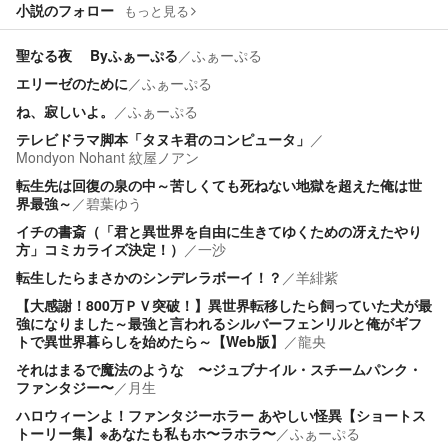
小説のフォロー
もっと見る
聖なる夜 Byふぁーぷる
／
ふぁーぷる
エリーゼのために
／
ふぁーぷる
ね、寂しいよ。
／
ふぁーぷる
テレビドラマ脚本「タヌキ君のコンピュータ」
／
Mondyon Nohant 紋屋ノアン
転生先は回復の泉の中～苦しくても死ねない地獄を超えた俺は世
界最強～
／
碧葉ゆう
イチの書斎（「君と異世界を自由に生きてゆくための冴えたやり
方」コミカライズ決定！）
／
一沙
転生したらまさかのシンデレラボーイ！？
／
羊緋紫
【大感謝！800万ＰＶ突破！】異世界転移したら飼っていた犬が最
強になりました～最強と言われるシルバーフェンリルと俺がギフ
トで異世界暮らしを始めたら～【Web版】
／
龍央
それはまるで魔法のような 〜ジュブナイル・スチームパンク・
ファンタジー〜
／
月生
ハロウィーンよ！ファンタジーホラー あやしい怪異【ショートス
トーリー集】※あなたも私もホ〜ラホラ〜
／
ふぁーぷる