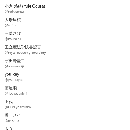
小倉 悠綺(Yuki Ogura)
@redkisaragi
大場里桜
@o_riou
三葉さけ
@zounoiru
王立魔法学院書記官
@royal_academy_secretary
守田野圭二
@sutanokeiji
you-key
@you-key88
藤屋順一
@TouyaJunichi
上代
@RuellyKamihiro
誓 メイ
@543210
ＡＯＩ