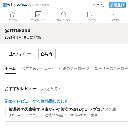
新規登録
ログイン
KADOKAWA Group
ホーム
ランキング
小説を探す
マイページ
その他
@rrrukaku
2021年8月18日
に登録
フォロー
共有
ホーム
おすすめレビュー
1
小説のフォロー
10
ユーザーのフォロー
おすすめレビュー
もっと見る
初めてレビューする位感動しました。
放課後の図書室でお淑やかな彼女の譲れないラブコメ
／
九曜
★
2,254
ラブコメ
連載中
97
話
2023年2月23日
更新