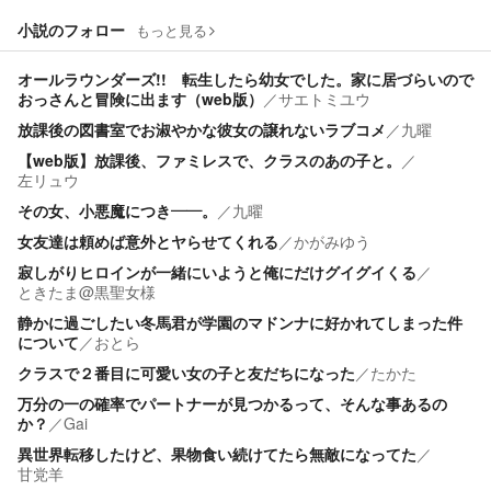
小説のフォロー
もっと見る
オールラウンダーズ!! 転生したら幼女でした。家に居づらいので
おっさんと冒険に出ます（web版）
／
サエトミユウ
放課後の図書室でお淑やかな彼女の譲れないラブコメ
／
九曜
【web版】放課後、ファミレスで、クラスのあの子と。
／
左リュウ
その女、小悪魔につき――。
／
九曜
女友達は頼めば意外とヤらせてくれる
／
かがみゆう
寂しがりヒロインが一緒にいようと俺にだけグイグイくる
／
ときたま@黒聖女様
静かに過ごしたい冬馬君が学園のマドンナに好かれてしまった件
について
／
おとら
クラスで２番目に可愛い女の子と友だちになった
／
たかた
万分の一の確率でパートナーが見つかるって、そんな事あるの
か？
／
Gai
異世界転移したけど、果物食い続けてたら無敵になってた
／
甘党羊