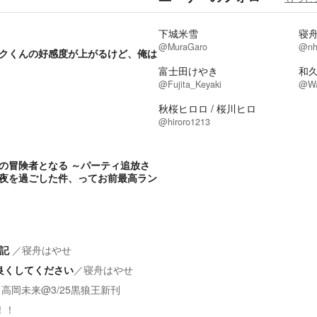
下城米雪
寝
@MuraGaro
@nh
クくんの好感度が上がるけど、俺は
富士田けやき
和
@Fujita_Keyaki
@Wa
秋桜ヒロロ / 桜川ヒロ
@hiroro1213
の冒険者となる ～パーティ追放さ
夜を過ごした件、ってお前最高ラン
日記
／
寝舟はやせ
良くしてください
／
寝舟はやせ
／
高岡未来@3/25黒狼王新刊
！！