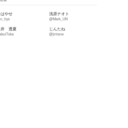
舟はやせ
浅原ナオト
n_hys
@Mark_UN
久井 透夏
じんたね
kuiToka
@jintane