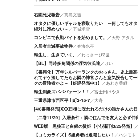
右園死児報告
／
真島文吉
オタクに優しいギャルを寝取りたい ～何してもオタ
絶対に諦めない～
／
下城米雪
コンビニで夜勤バイトを始めまして。
／
天野 アタル
入居者全滅事故物件
／
春海水亭
転生し、生きていく。
／
わっさーび2世
【BL】同時多角関係の浮気彼氏達
／
けい
【書籍化】万年シルバーランクのおっさん、史上最高
れてヤケ酒してたらお隣の神官さんと意気投合して一
クの冒険者かよ～【好評発売中!!】
／
あわき尊継
転生剣豪ズバババァーン！！
／
富士田けやき
三重県津市西区平山町3-15-7
／
大舟
[4/8書籍発売]XXX日後に呪われるだけの誰かさんの
［二巻11/29］入居条件：隣に住んでる友人と必ず仲
WEB版 黒狼王と白銀の贄姫【小説新刊3/25発売】
【コミカライズ】S級勇者は退職したい！
／
ハシモト