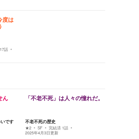
今度は
う
17
話
せん
「不老不死」は人々の憧れだ。
いいです
不老不死の歴史
★
2
SF
完結済
1
話
2025年4月3日
更新