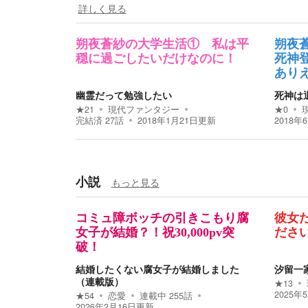
詳しく見る
朔夜蒼紗の大学生活① 私は平
朔夜
穏に過ごしたいだけなのに！
死神
あり
幽霊だって勉強したい
死神は
★
21
現代ファンタジー
★
0
完結済
27
話
2018年1月21日
更新
2018年
小説
もっと見る
コミュ障ボッチの引きこもり腐
彼女
女子が結婚？！祝30,000pv突
ださ
破！
結婚したくない腐女子が結婚しました
汐留一
（連載版）
★
13
2025年
★
54
恋愛
連載中
255
話
2026年2月16日
更新