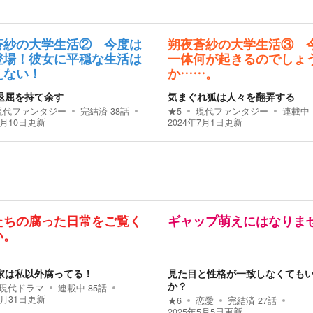
蒼紗の大学生活② 今度は
朔夜蒼紗の大学生活③ 
登場！彼女に平穏な生活は
一体何が起きるのでしょ
えない！
か……。
退屈を持て余す
気まぐれ狐は人々を翻弄する
現代ファンタジー
完結済
38
話
★
5
現代ファンタジー
連載中
6月10日
更新
2024年7月1日
更新
たちの腐った日常をご覧く
ギャップ萌えにはなりま
い。
家は私以外腐ってる！
見た目と性格が一致しなくても
か？
現代ドラマ
連載中
85
話
5月31日
更新
★
6
恋愛
完結済
27
話
2025年5月5日
更新