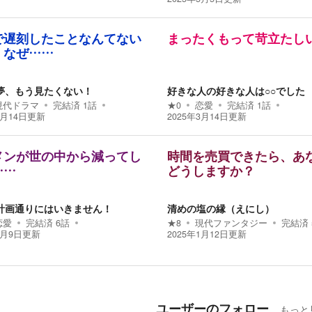
で遅刻したことなんてない
まったくもって苛立たし
、なぜ……
夢、もう見たくない！
好きな人の好きな人は○○でした
現代ドラマ
完結済
1
話
★
0
恋愛
完結済
1
話
3月14日
更新
2025年3月14日
更新
メンが世の中から減ってし
時間を売買できたら、あ
……
どうしますか？
計画通りにはいきません！
清めの塩の縁（えにし）
恋愛
完結済
6
話
★
8
現代ファンタジー
完結済
3月9日
更新
2025年1月12日
更新
ユーザーのフォロー
もっと