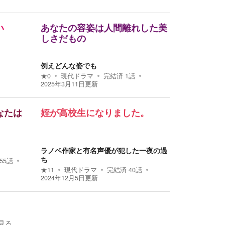
い
あなたの容姿は人間離れした美
しさだもの
例えどんな姿でも
★
0
現代ドラマ
完結済
1
話
2025年3月11日
更新
なたは
姪が高校生になりました。
ラノベ作家と有名声優が犯した一夜の過
ち
55
話
★
11
現代ドラマ
完結済
40
話
2024年12月5日
更新
見る