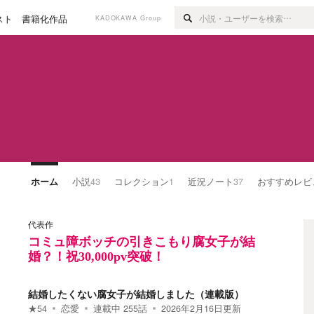
スト
書籍化作品
KADOKAWA Group
ホーム
小説
43
コレクション
1
近況ノート
37
おすすめレビ
代表作
コミュ障ボッチの引きこもり腐女子が結
婚？！祝30,000pv突破！
結婚したくない腐女子が結婚しました（連載版）
★
54
恋愛
連載中
255
話
2026年2月16日
更新