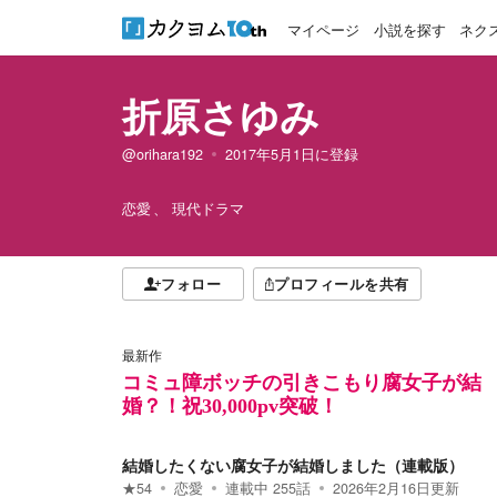
マイページ
小説を探す
ネク
折原さゆみ
@orihara192
2017年5月1日
に登録
恋愛
現代ドラマ
フォロー
プロフィールを共有
最新作
コミュ障ボッチの引きこもり腐女子が結
婚？！祝30,000pv突破！
結婚したくない腐女子が結婚しました（連載版）
★
54
恋愛
連載中
255
話
2026年2月16日
更新