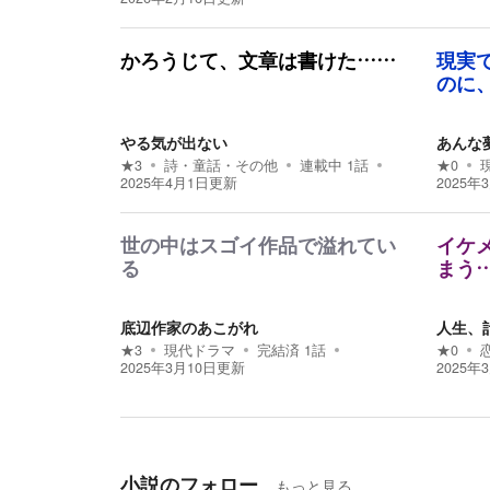
かろうじて、文章は書けた……
現実
のに
やる気が出ない
あんな
★
3
詩・童話・その他
連載中
1
話
★
0
2025年4月1日
更新
2025年
世の中はスゴイ作品で溢れてい
イケ
る
まう
底辺作家のあこがれ
人生、
★
3
現代ドラマ
完結済
1
話
★
0
2025年3月10日
更新
2025年
小説のフォロー
もっと見る