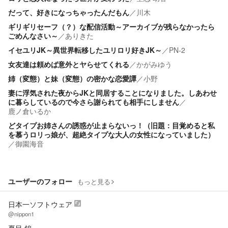
だって、好きになっちゃったんだもん
／
川木
ギリギリセーフ（？）な配信活動～アーカイブが残らなかったら
ごめんなさい～
／
ありきた
イセユリJK～異世界転移したユリロリ好きJK～
／
PN-2
女友達は頼めば意外とヤらせてくれる
／
かがみゆう
姉（変態）と妹（変態）の密かな恋愛譚
／
小野
妻に浮気された夜からJKと同居することになりました。しあわせ
に暮らしているので今さら謝られても相手にしません
／
鹿ノ倉いるか
どタイプお姉さんの誘惑が止まらないっ！（旧題：目覚めると私
を慕うロリっ娘が、超絶タイプな大人の女性になっていました）
／
御園海音
ユーザーのフォロー
もっと見る
日本一ソフトウェア
@nippon1