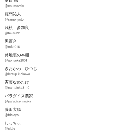
夏目 錦
@na2me24ki
羅門祐人
@ramonyuto
浅桧 多加良
@takara91
黒百合
@mk1016
路地裏の本棚
@gonsuke2001
きおかわ ひつじ
@hitsuji-kiokawa
斉藤なめたけ
@namateke3110
パラダイス農家
@paradice_nouka
藤田大腸
@fdaicyou
しっちぃ
@sittie