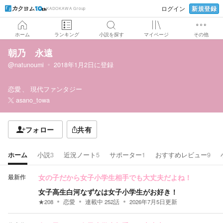
新規登録
ログイン
KADOKAWA Group
ホーム
ランキング
小説を探す
マイページ
その他
朝乃 永遠
@natunoumi
2018年1月2日
に登録
恋愛
現代ファンタジー
asano_towa
フォロー
共有
ホーム
小説
3
近況ノート
5
サポーター
1
おすすめレビュー
9
最新作
女の子だから女子小学生相手でも大丈夫だよね！
女子高生白河なずなは女子小学生がお好き！
★
208
恋愛
連載中
252
話
2026年7月5日
更新