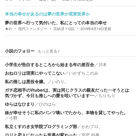
本当の幸せがあるのは夢の世界か現実世界か
夢の世界へ行って気付いた、私にとっての本当の幸せ
★
21
現代ファンタジー
完結済
112
話
2019年8月14日
更新
小説のフォロー
もっと見る
小学生が告白するところから始まる年の差百合
／
川木
おねロリは現実にやってこない
／
いかずちこのみ
私の推しは悪役令嬢。
／
いのり。
ガチ恋相手のVtuberは、実は同じクラスの親友だった―そうとは
気づかず、今日も推しへの愛を呟いています―
／
ちりちり
ゆらはなひまり
／
ひのはら
妹が幸せそうに私のパンツ嗅いでたから、本物を貸してやった。
／
小野
私立くすのき女学院プログラミング部
／
かわプロ。
ロリと恋人になったら世界が変わった
／
空恋 幼香