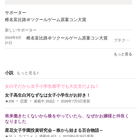
サポーター
椎名富比路＠ツクールゲーム原案コン大賞
新しいサポーター
椎名富比路＠ツクールゲーム原案コン大賞
2024年9月
プチクリ作家 ◆戦績 2023 ツクールゲーム原案コン 大賞 『お嬢様は露出狂！ 謎の光で隠せ！』 2021 ノベルアップ＋様 ビキニアーマーコン 入賞 『伝説の武具のサイズが合いません⁉ 魔王復活までに、聖女をダイエットさせろ！』 2020 アルファポリス様 第11回ドリーム小説大賞 奨励賞 『おっさんとＪＫが、路地裏の大衆食堂で食べるだけ』 はてなブログさんにてブログを開設しました。 絶・対・に・創作の役に立たない映画評のブログ https://www.pikusitome.work カクヨムの小説を読む必要があるなと思いつつ、ノンフィクションばかりに目が行く。 他人の思想や体験談が面白すぎる。
21日
もっと見る
小説
もっと見る
女の子だから女子小学生相手でも大丈夫だよね！
女子高生白河なずなは女子小学生がお好き！
★
208
恋愛
連載中
252
話
2026年7月5日
更新
将来働きたくないから株をやっていたら、なぜかお嬢様と仲良く
なりました
星花女子学園投資研究会～株から始まる百合物語～
★
15
ラブコメ
連載中
6
話
2022年6月26日
更新