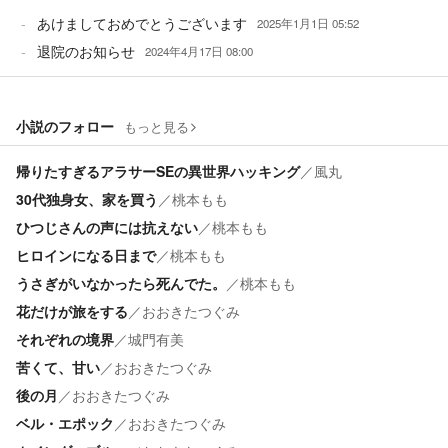
あけましておめでとうございます
2025年1月1日 05:52
退院のお知らせ
2024年4月17日 08:00
小説のフォロー
もっと見る
帰りたすぎるアラサーSEの異世界ハッキング
／
風丸
30代独身女、家を買う
／
桃本もも
ひつじさんの声には抗えない
／
桃本もも
ヒロインになる日まで
／
桃本もも
うさぎがいなかったら死んでた。
／
桃本もも
花だけが旅をする
／
おおきたつぐみ
それぞれの境界
／
城門有美
苦くて、甘い
／
おおきたつぐみ
後の月
／
おおきたつぐみ
ベル・エポック
／
おおきたつぐみ