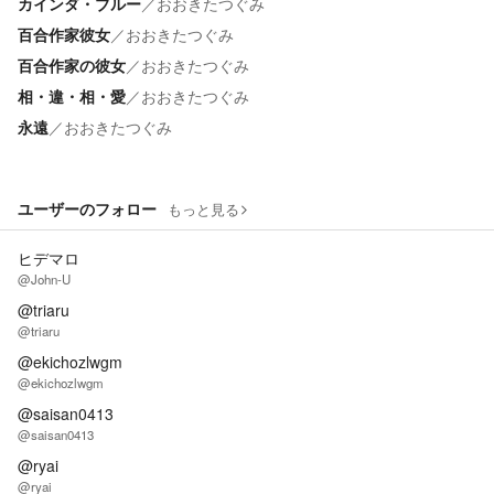
カインダ・ブルー
／
おおきたつぐみ
百合作家彼女
／
おおきたつぐみ
百合作家の彼女
／
おおきたつぐみ
相・違・相・愛
／
おおきたつぐみ
永遠
／
おおきたつぐみ
ユーザーのフォロー
もっと見る
ヒデマロ
@John-U
@triaru
@triaru
@ekichozlwgm
@ekichozlwgm
@saisan0413
@saisan0413
@ryai
@ryai