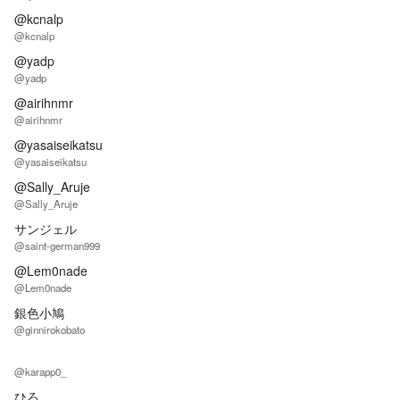
@kcnalp
@kcnalp
@yadp
@yadp
@airihnmr
@airihnmr
@yasaiseikatsu
@yasaiseikatsu
@Sally_Aruje
@Sally_Aruje
サンジェル
@saint-german999
@Lem0nade
@Lem0nade
銀色小鳩
@ginnirokobato
@karapp0_
ひろ