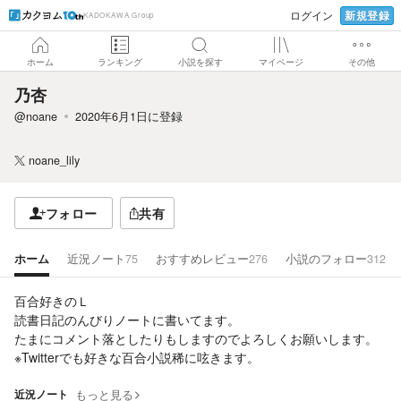
新規登録
ログイン
KADOKAWA Group
ホーム
ランキング
小説を探す
マイページ
その他
乃杏
@noane
2020年6月1日
に登録
noane_lily
フォロー
共有
ホーム
近況ノート
75
おすすめレビュー
276
小説のフォロー
312
百合好きのＬ
読書日記のんびりノートに書いてます。
たまにコメント落としたりもしますのでよろしくお願いします。
※Twitterでも好きな百合小説稀に呟きます。
近況ノート
もっと見る