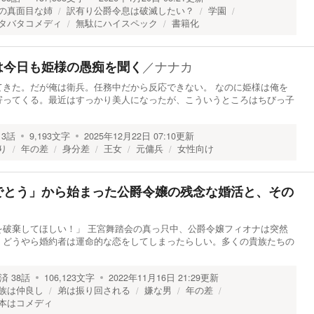
の真面目な姉
訳有り公爵令息は破滅したい？
学園
タバタコメディ
無駄にハイスペック
書籍化
／
ナナカ
は今日も姫様の愚痴を聞く
てきた。だが俺は衛兵。任務中だから反応できない。 なのに姫様は俺を
寄ってくる。最近はすっかり美人になったが、こういうところはちびっ子
3
話
9,193
文字
2025年12月22日 07:10
更新
り
年の差
身分差
王女
元傭兵
女性向け
でとう」から始まった公爵令嬢の残念な婚活と、その
を破棄してほしい！」 王宮舞踏会の真っ只中、公爵令嬢フィオナは突然
。どうやら婚約者は運命的な恋をしてしまったらしい。多くの貴族たちの
済
38
話
106,123
文字
2022年11月16日 21:29
更新
族は仲良し
弟は振り回される
嫌な男
年の差
本はコメディ