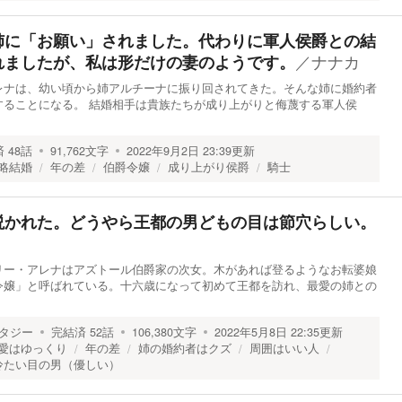
姉に「お願い」されました。代わりに軍人侯爵との結
／
ナナカ
れましたが、私は形だけの妻のようです。
レナは、幼い頃から姉アルチーナに振り回されてきた。そんな姉に婚約者
することになる。 結婚相手は貴族たちが成り上がりと侮蔑する軍人侯
済
48
話
91,762
文字
2022年9月2日 23:39
更新
略結婚
年の差
伯爵令嬢
成り上がり侯爵
騎士
説かれた。どうやら王都の男どもの目は節穴らしい。
リー・アレナはアズトール伯爵家の次女。木があれば登るようなお転婆娘
令嬢」と呼ばれている。十六歳になって初めて王都を訪れ、最愛の姉との
タジー
完結済
52
話
106,380
文字
2022年5月8日 22:35
更新
愛はゆっくり
年の差
姉の婚約者はクズ
周囲はいい人
冷たい目の男（優しい）