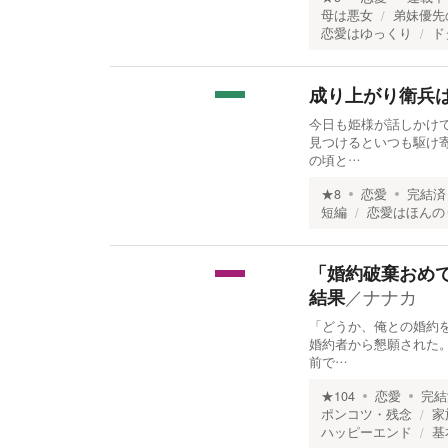
母は悪女
弟妹優先
恋愛はゆっくり
ド
成り上がり衛兵
今日も姫様が話しかけ
見つけるといつも駆け
の頃と…
★
8
恋愛
完結済
短編
恋愛はほんの
「婚約破棄おめ
／
ナナカ
結果
「どうか、俺との婚約
婚約者から懇願された
前で…
★
104
恋愛
完結
ポンコツ・残念
家
ハッピーエンド
基