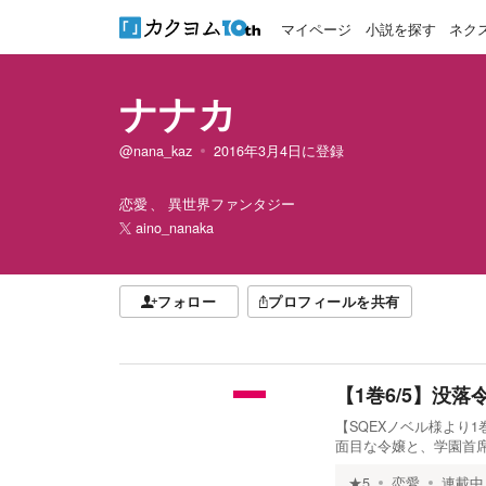
マイページ
小説を探す
ネク
ナナカ
@nana_kaz
2016年3月4日
に登録
恋愛
異世界ファンタジー
aino_nanaka
フォロー
プロフィールを共有
【1巻6/5】没
【SQEXノベル様より1
面目な令嬢と、学園首
★
5
恋愛
連載中