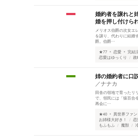
婚約者を譲れと
婚を押し付けら
メリオス伯爵の次女エ
を譲り、代わりに結婚
爵。伯爵…
★
77
恋愛
完結
恋愛はゆっくり
政
姉の婚約者に口
／
ナナカ
田舎の領地で育ったリ
で、領民には「猿百合
再会に…
★
40
異世界ファン
お姉様大好き！
恋
もふもふ
魔獣