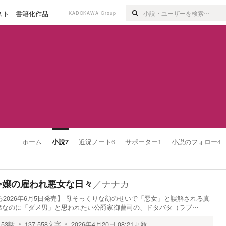
スト
書籍化作品
KADOKAWA Group
ホーム
小説
7
近況ノート
6
サポーター
1
小説のフォロー
4
／
ナナカ
落令嬢の雇われ悪女な日々
巻2026年6月5日発売】 母そっくりな顔のせいで「悪女」と誤解される真
席なのに「ダメ男」と思われたい公爵家御曹司の、ドタバタ（ラブ…
53
話
137,558
文字
2026年4月20日 08:21
更新