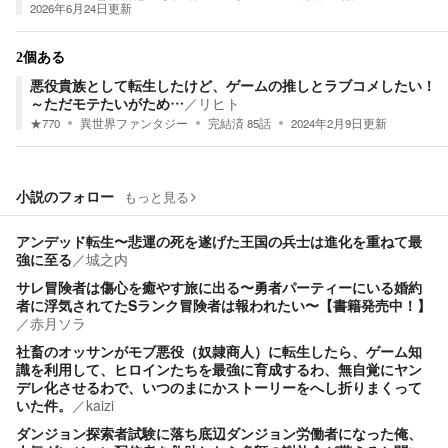
2026年6月24日
更新
2個ある
悪役貴族として転生したけど、ゲームの推しとラブコメしたい！
～ただモテたいがため…
／
リヒト
★
770
異世界ファンタジー
完結済
85
話
2024年2月9日
更新
小説のフォロー
もっと見る
アンデッド転生〜悲運の死を遂げた王国の兵士は進化を重ねて最
強に至る
／
城之内
サレ冒険者は傷心を癒やす旅に出る〜勇者パーティーにいる婚約
者に浮気されてたSランク冒険者は報われたい〜【書籍発売中！】
／
赤月ソラ
社畜のオッサンがモブ悪役（奴隷商人）に転生したら、ゲーム知
識を利用して、ヒロインたちを最強に育成するわ、無自覚にヤン
デレ化させるわで、いつのまにかストーリーをへし折りまくって
いた件。
／
kaizi
ダンジョン探索者試験に落ち底辺ダンジョン労働者になった俺、