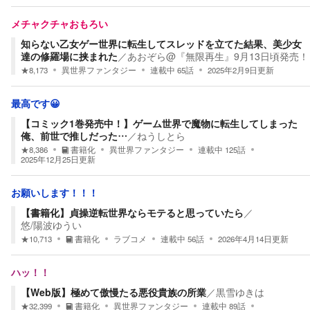
メチャクチャおもろい
知らない乙女ゲー世界に転生してスレッドを立てた結果、美少女
達の修羅場に挟まれた
／
あおぞら@『無限再生』9月13日頃発売！
★
8,173
異世界ファンタジー
連載中
65
話
2025年2月9日
更新
最高です😀
【コミック1巻発売中！】ゲーム世界で魔物に転生してしまった
俺、前世で推しだった…
／
ねうしとら
★
8,386
書籍化
異世界ファンタジー
連載中
125
話
2025年12月25日
更新
お願いします！！！
【書籍化】貞操逆転世界ならモテると思っていたら
／
悠/陽波ゆうい
★
10,713
書籍化
ラブコメ
連載中
56
話
2026年4月14日
更新
ハッ！！
【Web版】極めて傲慢たる悪役貴族の所業
／
黒雪ゆきは
★
32,399
書籍化
異世界ファンタジー
連載中
89
話