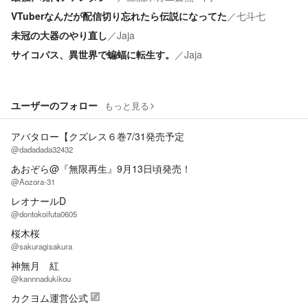
VTuberなんだが配信切り忘れたら伝説になってた
／
七斗七
未冠の大器のやり直し
／
Jaja
サイコパス、異世界で蝙蝠に転生す。
／
Jaja
ユーザーのフォロー
もっと見る
アバタロー【クズレス６巻7/31発売予定
@dadadada32432
あおぞら@『無限再生』9月13日頃発売！
@Aozora-31
レオナールD
@dontokoifuta0605
桜木桜
@sakuragisakura
神無月 紅
@kannnadukikou
カクヨム運営公式