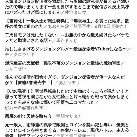
人気ダンジョン配信者を救助したら多額の謝礼金が貰えると聞い
たので助けまくります〜金を要求するとこまで配信され炎上気味
にバズったけど気にしません
／
蓮池タロウ
【書籍化】一般兵士が転生特典に『無限再生』を貰った結果、数
多の美女に狙われた
／
あおぞら@『無限再生』9月13日頃発売！
二周目モブは死にたくない ～お腹の中から鍛え続けたらバケモ
ノだと勘違いされる話～
／
馬路まんじゟ
推しにささげるダンジョングルメ〜最強探索者VTuberになる〜
／
モノクロウサギ
混沌迷宮の支配者 難攻不落のダンジョンと最強の魔物軍団
／
しんこせい
住んでる場所が田舎すぎて、ダンジョン探索者が俺一人なんだ
が？【書籍3巻発売中！】
／
赤月ヤモリ
【8/20発売！】異世界転生したので本物のくっころが見たい！と
思って悪役を演じながら女性騎士と片っ端から戦って負かしまく
ってたらみんな俺に懐いて即落ち二コマだった
／
砂乃一希@書籍8/20
悪魔の剣で天使を喰らう
／
竜胆マサタカ
元一般人、術師達の戦争で敵側ヒロインを襲い犯し奪い、褒美と
してヒロインを抱きまくる、略奪ハーレム、現代バトル、主人公
最強、現代ファンタジー
／
三流木青二斎無一門