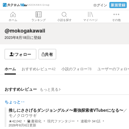
新規登録
ログイン
KADOKAWA Group
ホーム
ランキング
小説を探す
マイページ
その他
@mokogakawaii
2023年8月18日
に登録
フォロー
共有
ホーム
おすすめレビュー
42
小説のフォロー
78
ユーザーのフォロ
おすすめレビュー
もっと見る
ちょっと‥
推しにささげるダンジョングルメ〜最強探索者VTuberになる〜
／
モノクロウサギ
★
42,042
書籍化
現代ファンタジー
連載中
341
話
2026年8月6日
更新