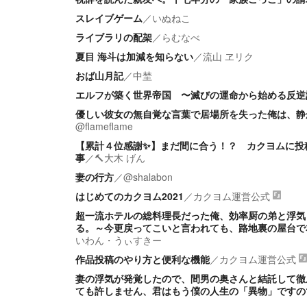
スレイブゲーム
／
いぬねこ
ライブラリの配架
／
らむなべ
夏目 海斗は加減を知らない
／
流山 ヱリク
おば山月記
／
中埜
エルフが築く世界帝国 〜滅びの運命から始める反逆
優しい彼女の無自覚な言葉で居場所を失った俺は、静
@flameflame
【累計４位感謝✨】まだ間に合う！？ カクヨムに投
事
／
🔨大木 げん
妻の行方
／
@shalabon
はじめてのカクヨム2021
／
カクヨム運営公式
超一流ホテルの総料理長だった俺、効率厨の弟と浮気
る。～今更戻ってこいと言われても、路地裏の屋台で
いわん・うぃすきー
作品投稿のやり方と便利な機能
／
カクヨム運営公式
妻の浮気が発覚したので、間男の奥さんと結託して徹
ても許しません、君はもう僕の人生の「異物」ですの