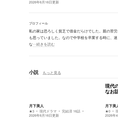
2026年6月16日
更新
プロフィール
私の家は恐ろしく貧乏で借金だらけでした。親の苦労
も思っていました。なので中学校を卒業する時に、迷
な
…続きを読む
小説
もっと見る
現代
なお
月下美人
月下美
★
3
現代ドラマ
完結済
16
話
★
0
2026年6月16日
更新
2026年