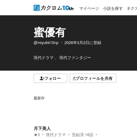
マイページ
小説を探す
ネク
蜜優有
@miyu6415np
2026年3月2日
に登録
現代ドラマ
現代ファンタジー
フォロー
プロフィールを共有
最新作
月下美人
★
3
現代ドラマ
完結済
16
話