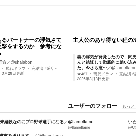
あるパートナーの浮気さて
主人公のあり得ない程の
反撃をするのか 参考にな
も
妻の浮気が発覚したので、間
行方
／
@shalabon
んと結託して徹底的に追い込
た。今さら泣…
／
@flameflam
現代ドラマ
完結済
45
話
年3月28日
更新
★
487
現代ドラマ
完結済
6
2026年3月3日
更新
ユーザーのフォロー
もっと
球未経験なのにプロ野球選手になる
／
@flameflame
い
@flameflame
@CO
求書を送ります。
／
@flameflame