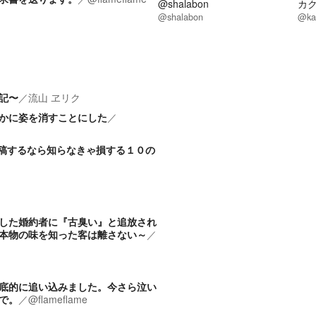
@shalabon
カ
@shalabon
@ka
記〜
／
流山 ヱリク
かに姿を消すことにした
／
稿するなら知らなきゃ損する１０の
した婚約者に『古臭い』と追放され
本物の味を知った客は離さない～
／
底的に追い込みました。今さら泣い
で。
／
@flameflame