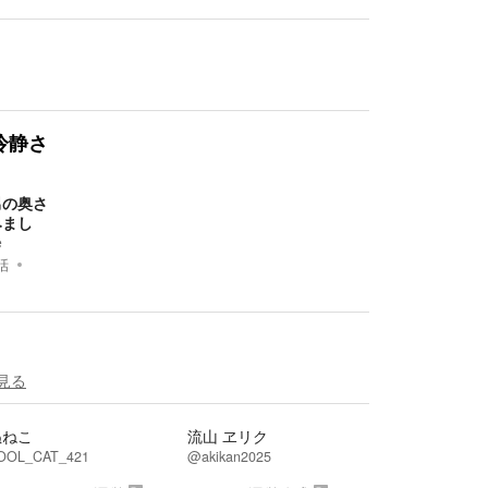
冷静さ
男の奥さ
みまし
e
話
見る
ぬねこ
流山 ヱリク
OL_CAT_421
@akikan2025