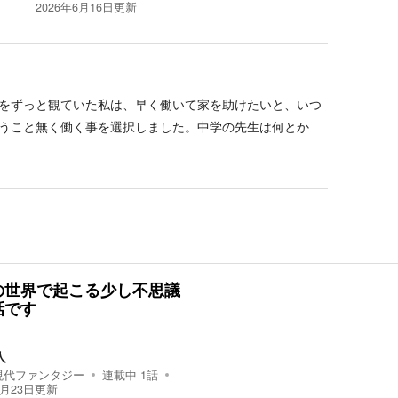
2026年6月16日
更新
をずっと観ていた私は、早く働いて家を助けたいと、いつ
うこと無く働く事を選択しました。中学の先生は何とか
の世界で起こる少し不思議
話です
人
現代ファンタジー
連載中
1
話
4月23日
更新