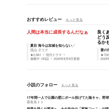
おすすめレビュー
もっと見る
人間は本当に成長するんだなぁ
良く
どう
るか
夏目 海斗は加減を知らない
／
流山 ヱリク
妻の
★
2,861
現代ドラマ
★
726
連載中
193
話
2026年8月9日
更新
2026
小説のフォロー
もっと見る
17年間一人で公園の壁にボール投げてた陰キャ、野
喜友名トト
祝辞を読んだ親友へ。十七年分の「家族ごっこ」の請