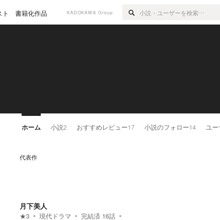
スト
書籍化作品
KADOKAWA Group
ホーム
小説
2
おすすめレビュー
17
小説のフォロー
14
ユー
代表作
月下美人
★
3
現代ドラマ
完結済
16
話