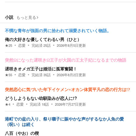
小説
もっと見る
不憫な青年が強面の男に拾われて溺愛されていく物語。
俺の大好きな優しくてわるい男（ひと）
★
25
恋愛
完結済
25
話
2026年8月5日
更新
突然Ωになった遅咲きΩ王子が大国の王太子妃になるまでの物語
遅咲きオメガ王子は婚活に孤軍奮闘！
★
55
恋愛
完結済
35
話
2026年8月2日
更新
突然恋心に気づいた年下イケメン×オカン体質平凡の恋の行方は!?
どうしようもない幼馴染みが恋人に!?
★
4
恋愛
完結済
18
話
2026年7月27日
更新
港町での盆の入り、祭り囃子に賑やかな声がするなか人魚の愛
（呪い）は続く
八百（やお）の楔