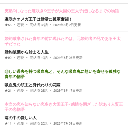
突然Ωになった遅咲きΩ王子が大国の王太子妃になるまでの物語
遅咲きオメガ王子は婚活に孤軍奮闘！
★
55
恋愛
完結済
35
話
2026年8月2日
更新
婚約破棄された青年の前に現れたのは、元婚約者の兄である王太
子だった
婚約破棄から始まる人生
★
92
恋愛
完結済
19
話
2024年8月23日
更新
悲しい過去を持つ吸血鬼と、そんな吸血鬼に想いを寄せる孤独な
青年の物語
吸血鬼の領主と身代わりの花嫁
★
21
恋愛
完結済
26
話
2025年6月17日
更新
本当の恋を知らない恋多き大国王子×感情を閉ざした訳あり人質王
子の恋物語
篭の中の愛しい人
★
11
恋愛
完結済
20
話
2023年7月31日
更新