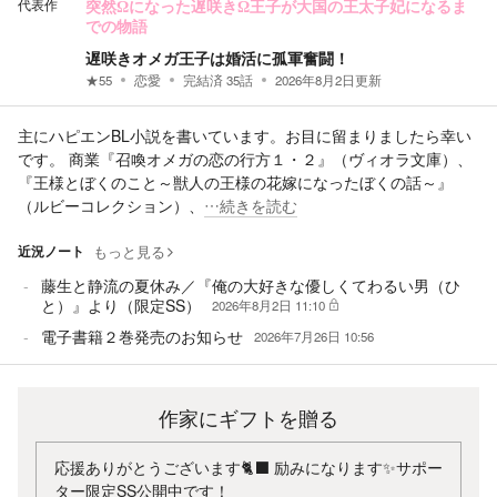
代表作
突然Ωになった遅咲きΩ王子が大国の王太子妃になるま
での物語
遅咲きオメガ王子は婚活に孤軍奮闘！
★
55
恋愛
完結済
35
話
2026年8月2日
更新
主にハピエンBL小説を書いています。お目に留まりましたら幸い
です。 商業『召喚オメガの恋の行方１・２』（ヴィオラ文庫）、
『王様とぼくのこと～獣人の王様の花嫁になったぼくの話～』
（ルビーコレクション）、
…続きを読む
近況ノート
もっと見る
藤生と静流の夏休み／『俺の大好きな優しくてわるい男（ひ
と）』より（限定SS）
2026年8月2日 11:10
電子書籍２巻発売のお知らせ
2026年7月26日 10:56
作家にギフトを贈る
応援ありがとうございます🐈‍⬛ 励みになります✨サポー
ター限定SS公開中です！