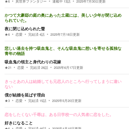
★
6
異世界ファンタジー
連載中
13
話
2025年7月30日
更新
かつて大豪邸の庭の奥にあった土蔵には、美しい少年が閉じ込め
られていた。
夜に閉じ込められた聲
★
6
恋愛
完結済
4
話
2025年7月18日
更新
悲しい過去を持つ吸血鬼と、そんな吸血鬼に想いを寄せる孤独な
青年の物語
吸血鬼の領主と身代わりの花嫁
★
21
恋愛
完結済
26
話
2025年6月17日
更新
きっとあの人は結婚しても元恋人のところへ行ってしまうに違い
ない
僕が結婚を延ばす理由
★
3
恋愛
完結済
15
話
2025年5月20日
更新
恋をしたくない千尋は、ある日学校一の人気者に恋をした。
好きになること
★
6
恋愛
完結済
46
話
2025年4月15日
更新