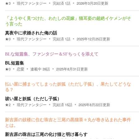
★
3
現代ファンタジー
完結済
1
話
2026年3月20日
更新
「ようやく見つけた、わたしの花嫁」猫耳姿の超絶イケメンがそ
う言った
真夜中に求婚された俺の話
★
0
現代ファンタジー
完結済
1
話
2025年12月25日
更新
BLな短篇集、ファンタジー＆SFちっくを添えて
BL短篇集
★
0
恋愛
連載中
39
話
2025年8月31日
更新
払い屋に捕まってしまった妖狐（ただし子狐）、果たしてどうな
る？
祓い屋と妖狐（ただし子狐）
★
2
現代ファンタジー
完結済
15
話
2025年8月22日
更新
新吉原の妓楼に住む珠吉と三尾の黒猫茶々丸が巻き込まれた事件
とは。
新吉原の珠吉は三尾の化け猫と明け暮らす