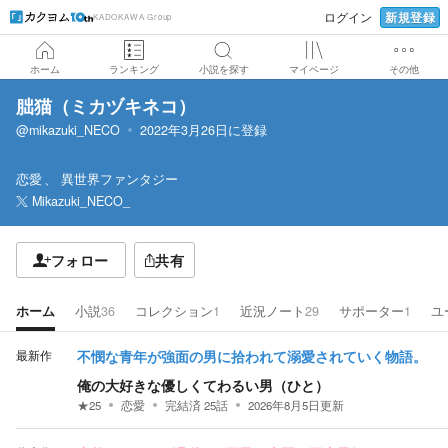
新規登録
ログイン
KADOKAWA Group
ホーム
ランキング
小説を探す
マイページ
その他
朏猫（ミカヅキネコ）
@mikazuki_NECO
2022年3月26日
に登録
恋愛
異世界ファンタジー
Mikazuki_NECO_
フォロー
共有
ホーム
小説
36
コレクション
1
近況ノート
29
サポーター
1
ユ
最新作
不憫な青年が強面の男に拾われて溺愛されていく物語。
俺の大好きな優しくてわるい男（ひと）
★
25
恋愛
完結済
25
話
2026年8月5日
更新