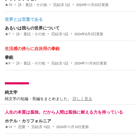
★
15
詩・童話・その他
完結済
1
話
2024年11月23日
更新
世界とは言葉である
あるいは我らの世界について
★
7
詩・童話・その他
完結済
1
話
2024年6月3日
更新
生活感の傍らに自決用の拳銃
拳銃
★
9
詩・童話・その他
完結済
1
話
2024年11月30日
更新
純文学
純文学の短編・長編をまとめました。
詳しく見る
人生の本質は孤独。だから人間は孤独に耐える力を持っている
ホテル・カリフォルニア
★
14
恋愛
完結済
10
話
2024年11月16日
更新