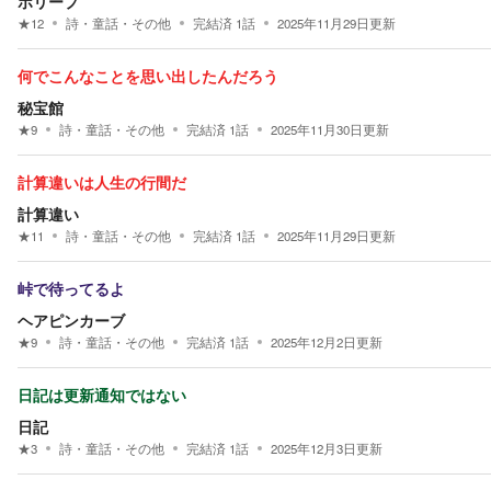
ポリープ
★
12
詩・童話・その他
完結済
1
話
2025年11月29日
更新
何でこんなことを思い出したんだろう
秘宝館
★
9
詩・童話・その他
完結済
1
話
2025年11月30日
更新
計算違いは人生の行間だ
計算違い
★
11
詩・童話・その他
完結済
1
話
2025年11月29日
更新
峠で待ってるよ
ヘアピンカーブ
★
9
詩・童話・その他
完結済
1
話
2025年12月2日
更新
日記は更新通知ではない
日記
★
3
詩・童話・その他
完結済
1
話
2025年12月3日
更新