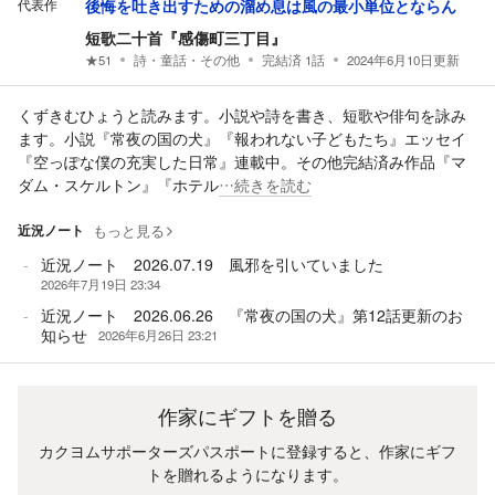
代表作
後悔を吐き出すための溜め息は風の最小単位とならん
短歌二十首『感傷町三丁目』
★
51
詩・童話・その他
完結済
1
話
2024年6月10日
更新
くずきむひょうと読みます。小説や詩を書き、短歌や俳句を詠み
ます。小説『常夜の国の犬』『報われない子どもたち』エッセイ
『空っぽな僕の充実した日常』連載中。その他完結済み作品『マ
ダム・スケルトン』『ホテル
…続きを読む
近況ノート
もっと見る
近況ノート 2026.07.19 風邪を引いていました
2026年7月19日 23:34
近況ノート 2026.06.26 『常夜の国の犬』第12話更新のお
知らせ
2026年6月26日 23:21
作家にギフトを贈る
カクヨムサポーターズパスポートに登録すると、作家にギフ
トを贈れるようになります。