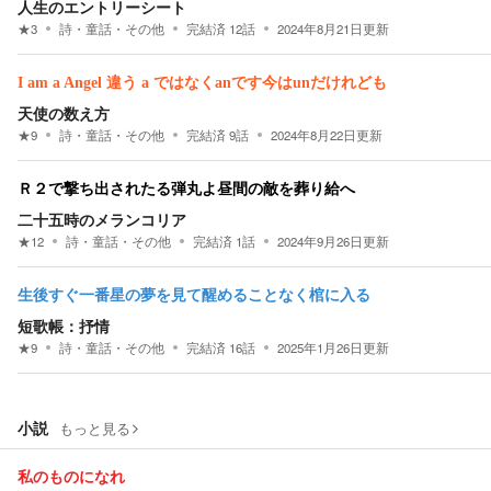
人生のエントリーシート
★
3
詩・童話・その他
完結済
12
話
2024年8月21日
更新
I am a Angel 違う a ではなくanです今はunだけれども
天使の数え方
★
9
詩・童話・その他
完結済
9
話
2024年8月22日
更新
Ｒ２で撃ち出されたる弾丸よ昼間の敵を葬り給へ
二十五時のメランコリア
★
12
詩・童話・その他
完結済
1
話
2024年9月26日
更新
生後すぐ一番星の夢を見て醒めることなく棺に入る
短歌帳：抒情
★
9
詩・童話・その他
完結済
16
話
2025年1月26日
更新
小説
もっと見る
私のものになれ