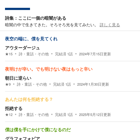
詩集：ここに一個の暗闇がある
暗闇の中で生きてきた。そろそろ光を見てみたい。
詳しく見る
夜空の端に、僕を見てくれ
アウターダージュ
★
15
詩・童話・その他
完結済
1
話
2024年7月15日
更新
夜明けが辛い。でも明けない夜はもっと辛い
朝日に逆らい
★
9
詩・童話・その他
完結済
1
話
2024年1月30日
更新
あんたは何を拒絶する？
拒絶する
★
12
詩・童話・その他
完結済
1
話
2025年5月12日
更新
僕は僕を手にかけて僕になるのだ
グラフォフォビア