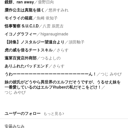
鏡餅、ran away
／
柴野日向
贋作公主は真龍を描く
／
悠井すみれ
モイライの箱庭
／
魚崎 依知子
怪事警察 S.U.C.I.D
／
八雲 辰毘古
イコノグラフィー
／
higansugimade
【詩集】ノスタルジー望遠台より
／
須田釉子
虎の威を借るチートスキル
／
さらす
蓬莱百貨店外商部
／
つるよしの
ありふれたバッドエンド
／
さらす
うわーーーーーーーーーーーーーーーーーーーん！
／
つじ みやび
妹の彼氏がどうやら異世界のエルフだそうですが、うるせえ妹を
一番愛しているのはエルフVtuberの私だそこをどけ！
／
つじ みやび
ユーザーのフォロー
もっと見る
安曇みなみ