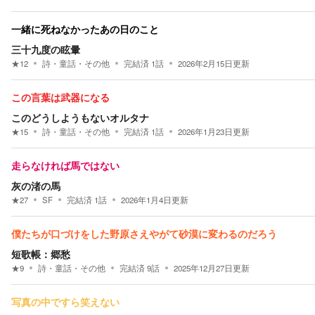
一緒に死ねなかったあの日のこと
三十九度の眩暈
★
12
詩・童話・その他
完結済
1
話
2026年2月15日
更新
この言葉は武器になる
このどうしようもないオルタナ
★
15
詩・童話・その他
完結済
1
話
2026年1月23日
更新
走らなければ馬ではない
灰の渚の馬
★
27
SF
完結済
1
話
2026年1月4日
更新
僕たちが口づけをした野原さえやがて砂漠に変わるのだろう
短歌帳：郷愁
★
9
詩・童話・その他
完結済
9
話
2025年12月27日
更新
写真の中ですら笑えない