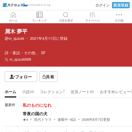
新規登録
ログイン
KADOKAWA Group
ホーム
ランキング
小説を探す
マイページ
その他
屑木 夢平
@m_quzuki
2021年4月11日
に登録
詩・童話・その他
SF
m_quzuki666
フォロー
共有
ホーム
小説
48
コレクション
7
近況ノート
86
おすすめレビュー
最新作
私のものになれ
常夜の国の犬
★
4
現代ドラマ
連載中
16
話
2026年8月7日
更新