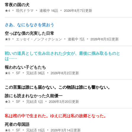
常夜の国の犬
★
4
現代ドラマ
連載中
16
話
2026年8月7日
更新
さあ、なにもなさを笑おう
空っぽな僕の充実した日常
★
9
エッセイ・ノンフィクション
連載中
7
話
2026年8月3日
更新
戦いの道具として生み出された少女が、最後に掴み取るものと
は……
報われない子どもたち
★
6
SF
完結済
38
話
2026年8月2日
更新
この言葉は誰にも届かない。この物語は誰にも響かない。
誰にも読まれなかった久能優一
★
3
SF
完結済
1
話
2026年3月20日
更新
私は棺の中で生まれた。ゆえに死は私の故郷となった。
死者の母国語
★
6
SF
完結済
15
話
2026年3月14日
更新