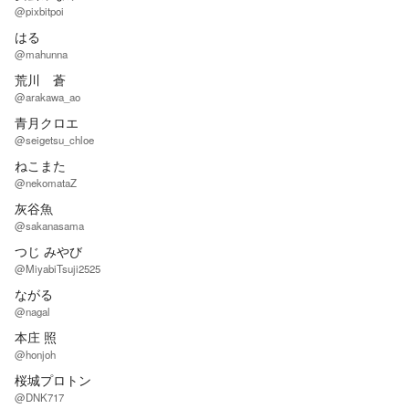
@pixbitpoi
はる
@mahunna
荒川 蒼
@arakawa_ao
青月クロエ
@seigetsu_chloe
ねこまた
@nekomataZ
灰谷魚
@sakanasama
つじ みやび
@MiyabiTsuji2525
ながる
@nagal
本庄 照
@honjoh
桜城プロトン
@DNK717