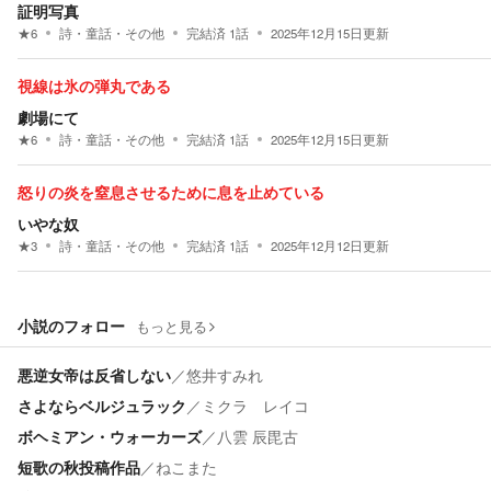
証明写真
★
6
詩・童話・その他
完結済
1
話
2025年12月15日
更新
視線は氷の弾丸である
劇場にて
★
6
詩・童話・その他
完結済
1
話
2025年12月15日
更新
怒りの炎を窒息させるために息を止めている
いやな奴
★
3
詩・童話・その他
完結済
1
話
2025年12月12日
更新
小説のフォロー
もっと見る
悪逆女帝は反省しない
／
悠井すみれ
さよならベルジュラック
／
ミクラ レイコ
ボヘミアン・ウォーカーズ
／
八雲 辰毘古
短歌の秋投稿作品
／
ねこまた