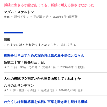
孤独に生きる才能はあっても、孤独に耐える強さはなかった
マダム・スケルトン
★
15
現代ドラマ
完結済
74
話
2025年8月11日
更新
短歌
これまでに詠んだ短歌をまとめました。
詳しく見る
後悔を吐き出すための溜め息は風の最小単位とならん
短歌二十首『感傷町三丁目』
★
51
詩・童話・その他
完結済
1
話
2024年6月10日
更新
人生の模試でＤ判定だから三者面談してくれますか
八月のルサンチマン
★
6
詩・童話・その他
完結済
1
話
2024年8月18日
更新
わたくしは叙情感傷を燃料に言葉を吐き出し続ける機械