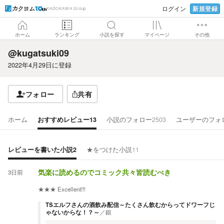
新規登録
ログイン
KADOKAWA Group
ホーム
ランキング
小説を探す
マイページ
その他
@kugatsuki09
2022年4月29日
に登録
フォロー
共有
ホーム
おすすめレビュー
13
小説のフォロー
2503
ユーザーのフォ
レビューを書いた小説
2
★をつけた小説
11
3日前
気楽に読めるのでコミック共々皆読むべき
★★★
Excellent!!!
TSエルフさんの酒飲み配信～たくさん飲むからってドワーフじ
ゃないからな！？～
／
銀