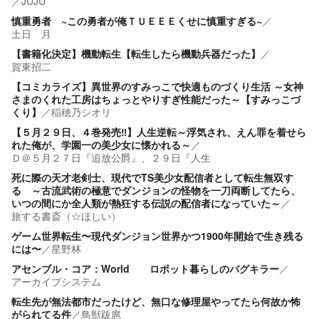
／
JUJU
慎重勇者 ~この勇者が俺ＴＵＥＥＥくせに慎重すぎる~
／
土日 月
【書籍化決定】機動転生【転生したら機動兵器だった】
／
賀東招二
【コミカライズ】異世界のすみっこで快適ものづくり生活 ～女神
さまのくれた工房はちょっとやりすぎ性能だった～【すみっこづ
くり】
／
稲穂乃シオリ
【５月２９日、４巻発売‼】人生逆転～浮気され、えん罪を着せら
れた俺が、学園一の美少女に懐かれる～
／
Ｄ＠５月２７日『追放公爵』、２９日『人生
死に際の天才老剣士、現代でTS美少女配信者として転生無双す
る ～古流武術の極意でダンジョンの怪物を一刀両断してたら、
いつの間にか全人類が熱狂する伝説の配信者になっていた～
／
旅する書斎（☆ほしい）
ゲーム世界転生〜現代ダンジョン世界かつ1900年開始で生き残る
には〜
／
星野林
アセンブル・コア：World ロボット暮らしのバグキラー
／
アーカイブシステム
転生先が無法都市だったけど、無口な修理屋やってたら何故か怖
がられてる件
／
鳥獣跋扈