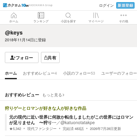
新規登録
ログイン
KADOKAWA Group
ホーム
ランキング
小説を探す
マイページ
その他
@keys
2018年11月14日
に登録
フォロー
共有
ホーム
おすすめレビュー
4
小説のフォロー
53
ユーザーのフォロー
おすすめレビュー
もっと見る
狩りゲーとロマンが好きな人が好きな作品
元の現代に近い世界に何故か転生しましたがこの世界にはロマン
が足りません 〜狩り…
／
@katuonotatakpe
★
5,342
現代ファンタジー
完結済
483
話
2026年7月28日
更新