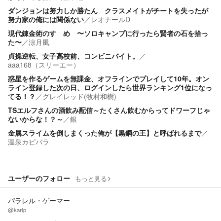
ダンジョンは努力しか勝たん クラスメイトがチートを失ったが
努力家の俺には関係ない
／
レオナールD
現代錬金術のすゝめ 〜ソロキャンプに行ったら賢者の石を拾っ
た〜
／
涼月風
貞操逆転、女子高校前、コンビニバイト。
／
aaa168（スリーエー）
惑星を作るゲームを無課金、オフラインでプレイして10年。オン
ライン登録した次の日、ログインしたら世界ランキング1位になっ
てる！？
／
グレイレッド(牧村和樹)
TSエルフさんの酒飲み配信～たくさん飲むからってドワーフじゃ
ないからな！？～
／
銀
金属スライムを倒しまくった俺が【黒鋼の王】と呼ばれるまで
／
温泉カピバラ
ユーザーのフォロー
もっと見る
パラレル・ゲーマー
@karip