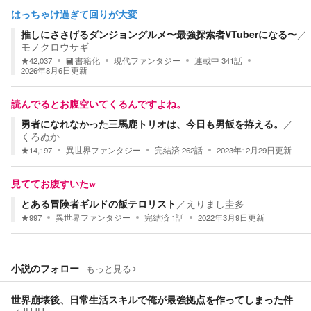
はっちゃけ過ぎて回りが大変
推しにささげるダンジョングルメ〜最強探索者VTuberになる〜
／
モノクロウサギ
★
42,037
書籍化
現代ファンタジー
連載中
341
話
2026年8月6日
更新
読んでるとお腹空いてくるんですよね。
勇者になれなかった三馬鹿トリオは、今日も男飯を拵える。
／
くろぬか
★
14,197
異世界ファンタジー
完結済
262
話
2023年12月29日
更新
見ててお腹すいたw
とある冒険者ギルドの飯テロリスト
／
えりまし圭多
★
997
異世界ファンタジー
完結済
1
話
2022年3月9日
更新
小説のフォロー
もっと見る
世界崩壊後、日常生活スキルで俺が最強拠点を作ってしまった件