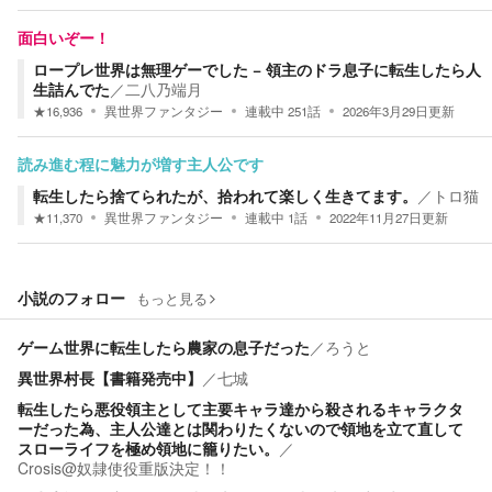
面白いぞー！
ロープレ世界は無理ゲーでした − 領主のドラ息子に転生したら人
生詰んでた
／
二八乃端月
★
16,936
異世界ファンタジー
連載中
251
話
2026年3月29日
更新
読み進む程に魅力が増す主人公です
転生したら捨てられたが、拾われて楽しく生きてます。
／
トロ猫
★
11,370
異世界ファンタジー
連載中
1
話
2022年11月27日
更新
小説のフォロー
もっと見る
ゲーム世界に転生したら農家の息子だった
／
ろうと
異世界村長【書籍発売中】
／
七城
転生したら悪役領主として主要キャラ達から殺されるキャラクタ
ーだった為、主人公達とは関わりたくないので領地を立て直して
スローライフを極め領地に籠りたい。
／
Crosis@奴隷使役重版決定！！