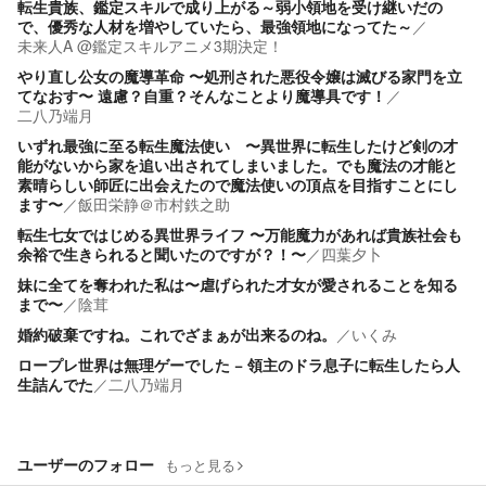
転生貴族、鑑定スキルで成り上がる～弱小領地を受け継いだの
で、優秀な人材を増やしていたら、最強領地になってた～
／
未来人A @鑑定スキルアニメ3期決定！
やり直し公女の魔導革命 〜処刑された悪役令嬢は滅びる家門を立
てなおす〜 遠慮？自重？そんなことより魔導具です！
／
二八乃端月
いずれ最強に至る転生魔法使い 〜異世界に転生したけど剣の才
能がないから家を追い出されてしまいました。でも魔法の才能と
素晴らしい師匠に出会えたので魔法使いの頂点を目指すことにし
ます〜
／
飯田栄静＠市村鉄之助
転生七女ではじめる異世界ライフ 〜万能魔力があれば貴族社会も
余裕で生きられると聞いたのですが？！〜
／
四葉夕卜
妹に全てを奪われた私は〜虐げられた才女が愛されることを知る
まで〜
／
陰茸
婚約破棄ですね。これでざまぁが出来るのね。
／
いくみ
ロープレ世界は無理ゲーでした − 領主のドラ息子に転生したら人
生詰んでた
／
二八乃端月
ユーザーのフォロー
もっと見る