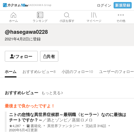
新規登録
ログイン
KADOKAWA Group
ホーム
ランキング
小説を探す
マイページ
その他
@hasegawa0228
2021年4月2日
に登録
フォロー
共有
ホーム
おすすめレビュー
8
小説のフォロー
10
ユーザーのフォロー
おすすめレビュー
もっと見る
最後まで良かったですよ！
ニトの怠惰な異世界症候群～最弱職〈ヒーラー〉なのに最強は
チートですか？～
／
酒とゾンビ／蒸留ロメロ
★
4,287
書籍化
異世界ファンタジー
完結済
316
話
2020年5月4日
更新