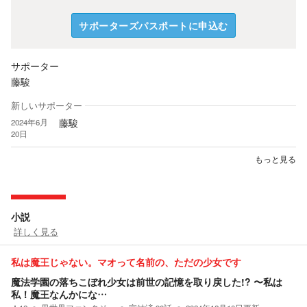
サポーターズパスポートに申込む
サポーター
藤駿
新しいサポーター
藤駿
2024年6月
20日
もっと見る
小説
詳しく見る
私は魔王じゃない。マオって名前の、ただの少女です
魔法学園の落ちこぼれ少女は前世の記憶を取り戻した!? 〜私は
私！魔王なんかにな…