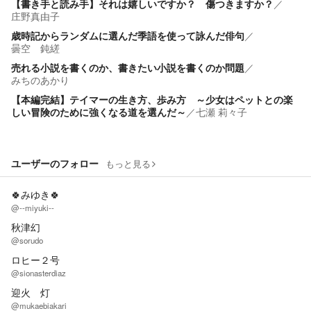
【書き手と読み手】それは嬉しいですか？ 傷つきますか？
／
庄野真由子
歳時記からランダムに選んだ季語を使って詠んだ俳句
／
曇空 鈍縒
売れる小説を書くのか、書きたい小説を書くのか問題
／
みちのあかり
【本編完結】テイマーの生き方、歩み方 ～少女はペットとの楽
しい冒険のために強くなる道を選んだ～
／
七瀬 莉々子
ユーザーのフォロー
もっと見る
🍀みゆき🍀
@--miyuki--
秋津幻
@sorudo
ロヒー２号
@sionasterdiaz
迎火 灯
@mukaebiakari