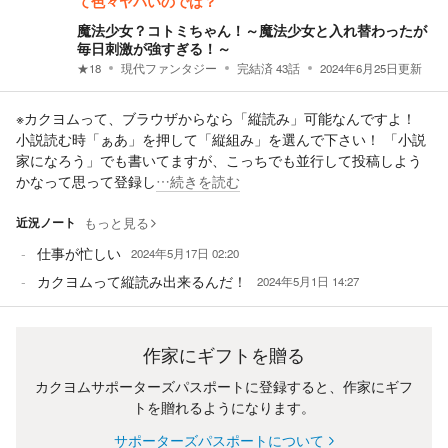
て色々ヤバいのでは？
魔法少女？コトミちゃん！～魔法少女と入れ替わったが
毎日刺激が強すぎる！～
★
18
現代ファンタジー
完結済
43
話
2024年6月25日
更新
※カクヨムって、ブラウザからなら「縦読み」可能なんですよ！
小説読む時「ぁあ」を押して「縦組み」を選んで下さい！ 「小説
家になろう」でも書いてますが、こっちでも並行して投稿しよう
かなって思って登録し
…続きを読む
近況ノート
もっと見る
仕事が忙しい
2024年5月17日 02:20
カクヨムって縦読み出来るんだ！
2024年5月1日 14:27
作家にギフトを贈る
カクヨムサポーターズパスポートに登録すると、作家にギフ
トを贈れるようになります。
サポーターズパスポートについて