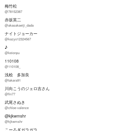
梅竹松
@78152387
赤坂英二
@akasakaeiji_dada
ナイトジョーカー
@kazyo12324567
♪
@keionpu
110108
@110108_
浅桧 多加良
@takara91
川向こうのジェロ吉さん
@fin77
武尾さぬき
@chloe-valence
@kjkwmshr
@kjkwmshr
こーろぎガラガラ