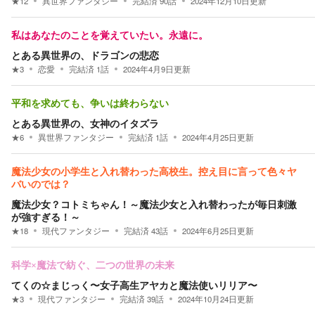
★
12
異世界ファンタジー
完結済
90
話
2024年12月10日
更新
私はあなたのことを覚えていたい。永遠に。
とある異世界の、ドラゴンの悲恋
★
3
恋愛
完結済
1
話
2024年4月9日
更新
平和を求めても、争いは終わらない
とある異世界の、女神のイタズラ
★
6
異世界ファンタジー
完結済
1
話
2024年4月25日
更新
魔法少女の小学生と入れ替わった高校生。控え目に言って色々ヤ
バいのでは？
魔法少女？コトミちゃん！～魔法少女と入れ替わったが毎日刺激
が強すぎる！～
★
18
現代ファンタジー
完結済
43
話
2024年6月25日
更新
科学×魔法で紡ぐ、二つの世界の未来
てくの☆まじっく〜女子高生アヤカと魔法使いリリア〜
★
3
現代ファンタジー
完結済
39
話
2024年10月24日
更新