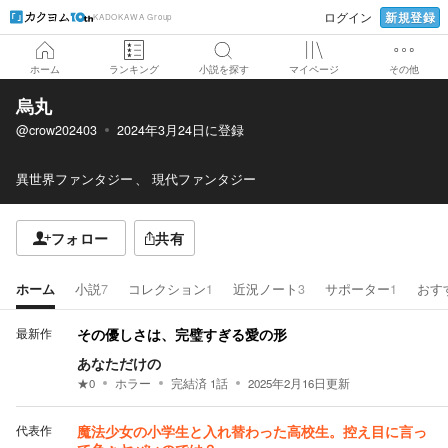
新規登録
ログイン
KADOKAWA Group
ホーム
ランキング
小説を探す
マイページ
その他
烏丸
@crow202403
2024年3月24日
に登録
異世界ファンタジー
現代ファンタジー
フォロー
共有
ホーム
小説
7
コレクション
1
近況ノート
3
サポーター
1
おす
最新作
その優しさは、完璧すぎる愛の形
あなただけの
★
0
ホラー
完結済
1
話
2025年2月16日
更新
代表作
魔法少女の小学生と入れ替わった高校生。控え目に言っ