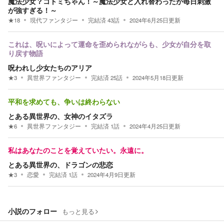
魔法少女？コトミちゃん！～魔法少女と入れ替わったが毎日刺激
が強すぎる！～
★
18
現代ファンタジー
完結済
43
話
2024年6月25日
更新
これは、呪いによって運命を歪められながらも、少女が自分を取
り戻す物語
呪われし少女たちのアリア
★
3
異世界ファンタジー
完結済
25
話
2024年5月18日
更新
平和を求めても、争いは終わらない
とある異世界の、女神のイタズラ
★
6
異世界ファンタジー
完結済
1
話
2024年4月25日
更新
私はあなたのことを覚えていたい。永遠に。
とある異世界の、ドラゴンの悲恋
★
3
恋愛
完結済
1
話
2024年4月9日
更新
小説のフォロー
もっと見る