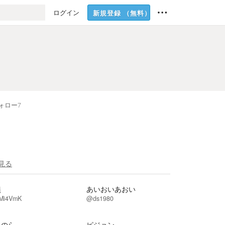
ログイン
新規登録
（無料）
ォロー
7
見る
無
あいおいあおい
Mi4VmK
@ds1980
田のら
ピジョン