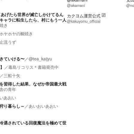
@akamani
@no
てあげたら世界が滅亡しかけてるん
カクヨム運営公式
キャラに転生したら、村にもう一人
@kakuyomu_official
焼き
ホヤホヤの鯛焼き
止流うず
きていける〜
／
@tea_kaijyu
】
／
毒島リコリス＊書籍発売中
／
三船十矢
を習得した結果、なぜか帝国最大戦
舎の青年
いあおい
狩り暮らし～
／
あいおいあおい
冷遇されている回復魔法を極めて世