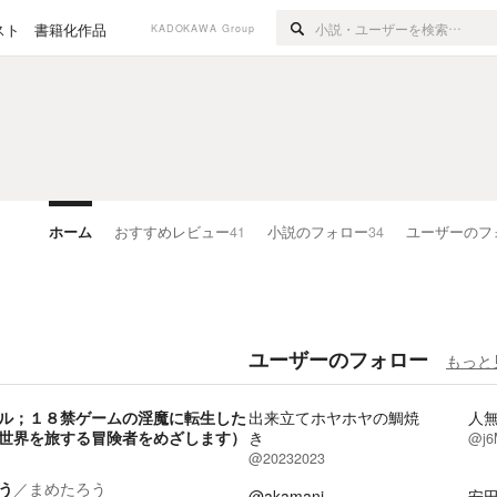
スト
書籍化作品
KADOKAWA Group
ホーム
おすすめレビュー
41
小説のフォロー
34
ユーザーのフ
ユーザーのフォロー
もっと
ル；１８禁ゲームの淫魔に転生した
出来立てホヤホヤの鯛焼
人
世界を旅する冒険者をめざします）
き
@j6
@20232023
う
／
まめたろう
@akamani
安