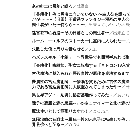
灰の剣士は魔剣と眠る
／
城野白
【書籍化】俺は勇者に向いていない 〜主人公を譲っ
だが……〜【旧題】王道系ファンタジー漫画の主人公
転生者がいた〜何やら……〜
／
出来立てホヤホヤの鯛
迷宮都市の石路〜その日暮らしの転生者〜
／
出来立て
ルーム ―エルフのストーカーに室内に入られた―
／
失敗した僕は周りを曇らせる
／
人無
ハズレスキル「小箱」 〜異世界でも四畳半あれば生
【書籍化】暗殺姫、聖女に転職する【ネトコン13入賞
古代魔法に魅入られた悪役貴族が原作を崩壊するまで
夢属性の宮廷魔術師 〜惰眠を貪るために古代の魔法
力である宮廷魔術師に大抜擢されてしまった件〜
／
田
異世界アジト～辺境に秘密基地作ってみた～
／
あいお
迷子の悪魔と森の悪霊～いかさまテイマーと北の森の
魔法使いとして頑張りますわ！
／
まるねこ
無限治癒の狂戦士～最狂一族の末息子に転生した俺、
界最強へと至る～
／
WING