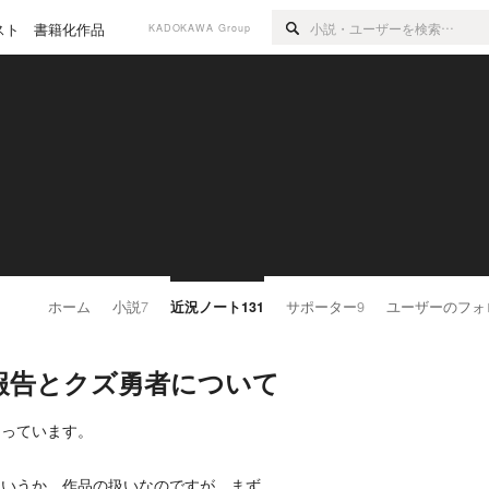
スト
書籍化作品
KADOKAWA Group
ホーム
小説
7
近況ノート
131
サポーター
9
ユーザーのフォ
況報告とクズ勇者について
っています。
いうか、作品の扱いなのですが、まず、