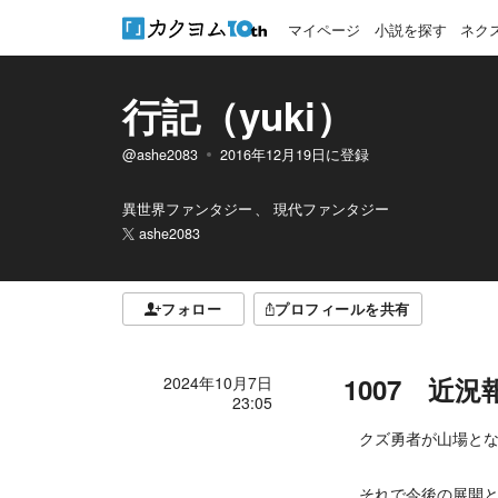
マイページ
小説を探す
ネク
行記（yuki）
@ashe2083
2016年12月19日
に登録
異世界ファンタジー
現代ファンタジー
ashe2083
フォロー
プロフィールを共有
1007 近
2024年10月7日
23:05
クズ勇者が山場とな
それで今後の展開と