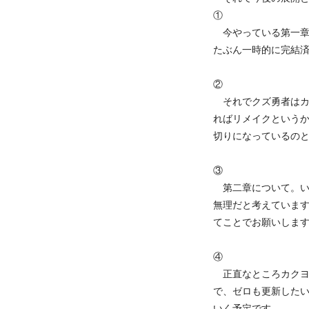
①
今やっている第一章
たぶん一時的に完結
②
それでクズ勇者はカ
ればリメイクという
切りになっているの
③
第二章について。い
無理だと考えていま
てことでお願いしま
④
正直なところカクヨ
で、ゼロも更新した
いく予定です。