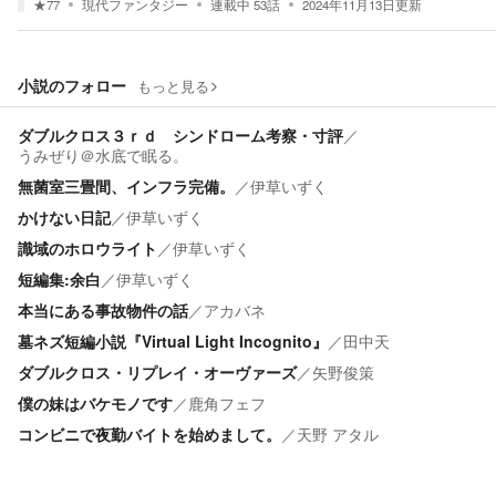
★
77
現代ファンタジー
連載中
53
話
2024年11月13日
更新
小説のフォロー
もっと見る
ダブルクロス３ｒｄ シンドローム考察・寸評
／
うみぜり＠水底で眠る。
無菌室三畳間、インフラ完備。
／
伊草いずく
かけない日記
／
伊草いずく
識域のホロウライト
／
伊草いずく
短編集:余白
／
伊草いずく
本当にある事故物件の話
／
アカバネ
墓ネズ短編小説『Virtual Light Incognito』
／
田中天
ダブルクロス・リプレイ・オーヴァーズ
／
矢野俊策
僕の妹はバケモノです
／
鹿角フェフ
コンビニで夜勤バイトを始めまして。
／
天野 アタル