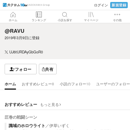
新規登録
ログイン
KADOKAWA Group
ホーム
ランキング
小説を探す
マイページ
その他
@RAVU
2019年3月9日
に登録
UJ6tURDAyGbGoR0
フォロー
共有
ホーム
おすすめレビュー
8
小説のフォロー
10
ユーザーのフォロー
おすすめレビュー
もっと見る
圧巻の戦闘シーン
識域のホロウライト
／
伊草いずく