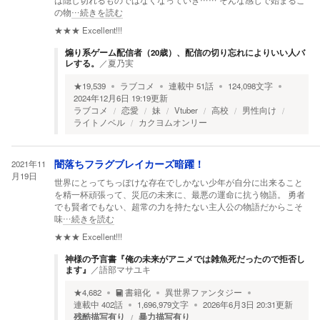
は隠し切れるものではなくなっていき…… そんな感じで始まるこ
の物
…続きを読む
★★★
Excellent!!!
煽り系ゲーム配信者（20歳）、配信の切り忘れによりいい人バ
レする。
／
夏乃実
★
19,539
ラブコメ
連載中
51
話
124,098
文字
2024年12月6日 19:19
更新
ラブコメ
恋愛
妹
Vtuber
高校
男性向け
ライトノベル
カクヨムオンリー
2021年11
闇落ちフラグブレイカーズ暗躍！
月19日
世界にとってちっぽけな存在でしかない少年が自分に出来ること
を精一杯頑張って、災厄の未来に、最悪の運命に抗う物語。 勇者
でも賢者でもない、超常の力を持たない主人公の物語だからこそ
味
…続きを読む
★★★
Excellent!!!
神様の予言書『俺の未来がアニメでは雑魚死だったので拒否し
ます』
／
語部マサユキ
★
4,682
書籍化
異世界ファンタジー
連載中
402
話
1,696,979
文字
2026年6月3日 20:31
更新
残酷描写有り
暴力描写有り