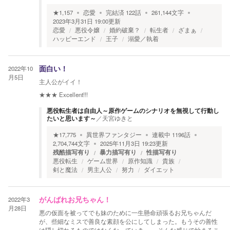
★
1,157
恋愛
完結済
122
話
261,144
文字
2023年3月31日 19:00
更新
恋愛
悪役令嬢
婚約破棄？
転生者
ざまぁ
ハッピーエンド
王子
溺愛／執着
2022年10
面白い！
月5日
主人公がイイ！
★★★
Excellent!!!
悪役転生者は自由人～原作ゲームのシナリオを無視して行動し
たいと思います～
／
天宮ゆきと
★
17,775
異世界ファンタジー
連載中
1196
話
2,704,744
文字
2025年11月3日 19:23
更新
残酷描写有り
暴力描写有り
性描写有り
悪役転生
ゲーム世界
原作知識
貴族
剣と魔法
男主人公
努力
ダイエット
2022年3
がんばれお兄ちゃん！
月28日
悪の仮面を被ってでも妹のために一生懸命頑張るお兄ちゃんだ
が、些細なミスで善良な素顔を公にしてしまった。もうその善性