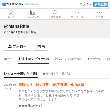
新規登録
ログイン
KADOKAWA Group
ホーム
ランキング
小説を探す
マイページ
その他
@ManaRifle
2021年11月16日
に登録
フォロー
共有
ホーム
おすすめレビュー
480
小説のフォロー
656
ユーザーのフォ
レビューを書いた小説
8
★をつけた小説
472
2023年10
慧眼あり、能力不明、配下有能、他力本願
月11日
基本おバカな感じな領主様だがやり直しの人生を生き残るために
精一杯頑張る(もしくは配下を頑張らせる)物語
その行く末が気になります！
★★★
Excellent!!!