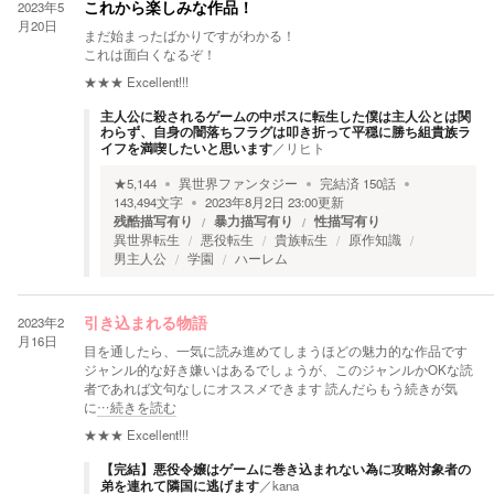
2023年5
これから楽しみな作品！
月20日
まだ始まったばかりですがわかる！
これは面白くなるぞ！
★★★
Excellent!!!
主人公に殺されるゲームの中ボスに転生した僕は主人公とは関
わらず、自身の闇落ちフラグは叩き折って平穏に勝ち組貴族ラ
イフを満喫したいと思います
／
リヒト
★
5,144
異世界ファンタジー
完結済
150
話
143,494
文字
2023年8月2日 23:00
更新
残酷描写有り
暴力描写有り
性描写有り
異世界転生
悪役転生
貴族転生
原作知識
男主人公
学園
ハーレム
2023年2
引き込まれる物語
月16日
目を通したら、一気に読み進めてしまうほどの魅力的な作品です
ジャンル的な好き嫌いはあるでしょうが、このジャンルかOKな読
者であれば文句なしにオススメできます 読んだらもう続きが気
に
…続きを読む
★★★
Excellent!!!
【完結】悪役令嬢はゲームに巻き込まれない為に攻略対象者の
弟を連れて隣国に逃げます
／
kana