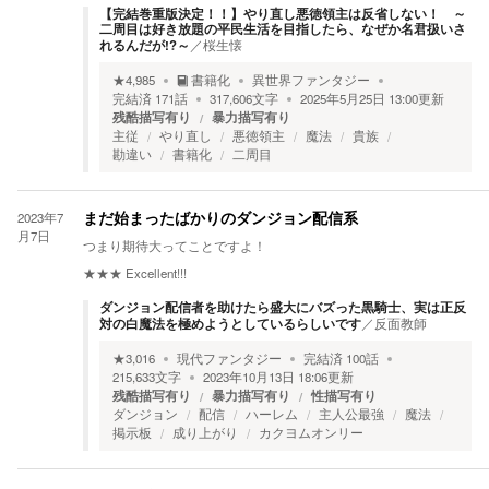
【完結巻重版決定！！】やり直し悪徳領主は反省しない！ ～
二周目は好き放題の平民生活を目指したら、なぜか名君扱いさ
れるんだが!?～
／
桜生懐
★
4,985
書籍化
異世界ファンタジー
完結済
171
話
317,606
文字
2025年5月25日 13:00
更新
残酷描写有り
暴力描写有り
主従
やり直し
悪徳領主
魔法
貴族
勘違い
書籍化
二周目
2023年7
まだ始まったばかりのダンジョン配信系
月7日
つまり期待大ってことですよ！
★★★
Excellent!!!
ダンジョン配信者を助けたら盛大にバズった黒騎士、実は正反
対の白魔法を極めようとしているらしいです
／
反面教師
★
3,016
現代ファンタジー
完結済
100
話
215,633
文字
2023年10月13日 18:06
更新
残酷描写有り
暴力描写有り
性描写有り
ダンジョン
配信
ハーレム
主人公最強
魔法
掲示板
成り上がり
カクヨムオンリー