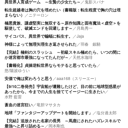
異世界人育成ゲーム ～生贄の少女たち～
／
鬼影スパナ
転生超越者は胸の穴を埋めたい（書籍版：転生程度で胸の穴は埋
まらない）
／
ニテーロン
極悪貴族、謙虚堅実に無双する～原作知識と固有魔法＜虚空＞を
駆使して、破滅エンドを回避します～
／
月島秀一
サイコパス、異世界で蝙蝠に転生す。
／
Jaja
神様によって無理矢理生き返させられた
／
羽春 銀騎
【完結】極剣のスラッシュ ～初級スキル極めたら、いつの間に
か迷宮都市最強になってたんだが～
／
天然水珈琲
【書籍化】貞操逆転世界ならモテると思っていたら
／
悠/陽波ゆうい
安価で俺は変わろうと思う
／
aaa168（スリーエー）
【9/10二巻発売】宇宙船が遭難したけど、目の前に地球型惑星が
あったから、今までの人生を捨ててイージーに生きたい
／
水野 藍雷
蒼血の迷宮狂い
／
竜胆マサタカ
地球「ファンタジーアップデートを開始します」
／
塩分過太郎
【完結】追放された名家の長男 ～馬鹿にされたハズレスキルで
最強へと昇り詰める～
／
岡本剛也