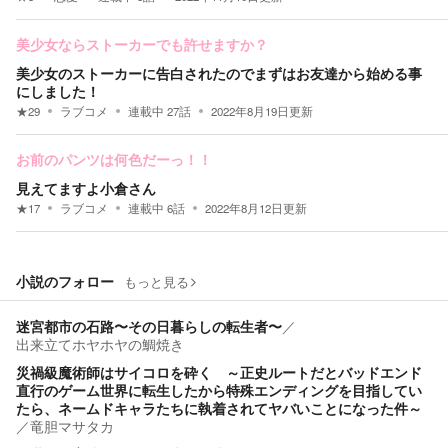
美少女ならストーカーでも許せますか？
美少女のストーカーに告白されたのでまずはお友達から始める事
にしました！
★
29
ラブコメ
連載中
27
話
2022年8月19日
更新
お前のパンツは何色だーっ！！
見えてますよ小倉さん
★
17
ラブコメ
連載中
6
話
2022年8月12日
更新
小説のフォロー
もっと見る
迷宮都市の石路〜その日暮らしの転生者〜
／
出来立てホヤホヤの鯛焼き
災禍級魔術師はサイコロを砕く ～正史ルートだとバッドエンド
直行のゲーム世界に転生したから特殊エンディングを目指してい
たら、ネームドキャラたちに執着されてヤバいことになった件～
／
竜胆マサタカ