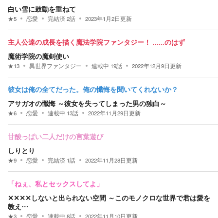
白い雪に鼓動を重ねて
★
5
恋愛
完結済
2
話
2023年1月2日
更新
主人公達の成長を描く魔法学院ファンタジー！ ......のはず
魔術学院の魔剣使い
★
13
異世界ファンタジー
連載中
19
話
2022年12月9日
更新
彼女は俺の全てだった。俺の懺悔を聞いてくれないか？
アサガオの懺悔 ～彼女を失ってしまった男の独白～
★
6
恋愛
連載中
13
話
2022年11月29日
更新
甘酸っぱい二人だけの言葉遊び
しりとり
★
9
恋愛
完結済
1
話
2022年11月28日
更新
「ねぇ、私とセックスしてよ」
✕✕✕✕しないと出られない空間 ～このモノクロな世界で君は愛を
教え…
★
3
恋愛
連載中
8
話
2022年11月10日
更新