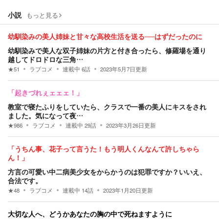
小説
もっと見る
幼馴染みの美人姉妹と甘々な高校生活を送る──はずだったのに
幼馴染みで美人な双子姉妹の片方と付き合ったら、修羅場を通り
越してドロドロな三角…
★
51
ラブコメ
連載中
6
話
2023年5月7日
更新
「起きづれぇェェェ！」
教室で寝たふりをしていたら、クラスで一番の美人にキスをされ
ました。気になって夜…
★
986
ラブコメ
連載中
29
話
2023年3月26日
更新
「うちん事、花子って言うた！もう明人くんなんて許しちゃら
ん！」
方言の可愛い中二病美少女をからかうのは犯罪ですか？いいえ、
合法です。
★
48
ラブコメ
連載中
14
話
2023年1月20日
更新
大切な人へ、どうかあなたの胸の中で死ねますように