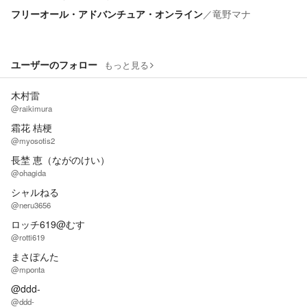
フリーオール・アドバンチュア・オンライン
／
竜野マナ
ユーザーのフォロー
もっと見る
木村雷
@raikimura
霜花 桔梗
@myosotis2
長埜 恵（ながのけい）
@ohagida
シャルねる
@neru3656
ロッチ619@むす
@rotti619
まさぽんた
@mponta
@ddd-
@ddd-