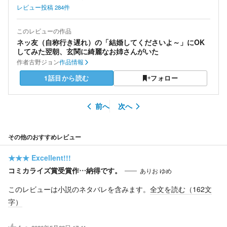
レビュー投稿
284
件
このレビューの作品
ネッ友（自称行き遅れ）の「結婚してくださいよ～」にOK
してみた翌朝、玄関に綺麗なお姉さんがいた
作者
古野ジョン
作品情報
1話目から読む
フォロー
前へ
次へ
その他のおすすめレビュー
★★★
Excellent!!!
コミカライズ賞受賞作…納得です。
ありお ゆめ
このレビューは小説のネタバレを含みます。
全文を読む（
162
文
字）