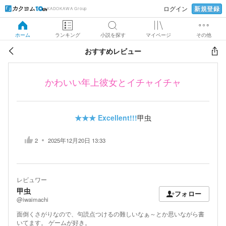
新規登録
ログイン
KADOKAWA Group
ホーム
ランキング
小説を探す
マイページ
その他
おすすめレビュー
かわいい年上彼女とイチャイチャ
★★★
Excellent!!!
甲虫
2
2025年12月20日 13:33
レビュワー
甲虫
フォロー
@iwaimachi
面倒くさがりなので、句読点つけるの難しいなぁ～とか思いながら書
いてます。 ゲームが好き。