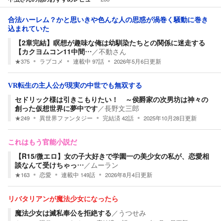
合法ハーレム？かと思いきや色んな人の思惑が渦巻く騒動に巻き
込まれていた
【2章完結】瞑想が趣味な俺は幼馴染たちとの関係に迷走する
【カクヨムコン11中間…
／
不動さん
★
375
ラブコメ
連載中
97
話
2026年5月6日
更新
VR転生の主人公が現実の中世でも無双する
セドリック様は引きこもりたい！ ～侯爵家の次男坊は神々の
創った仮想世界に夢中です
／
長野文三郎
★
249
異世界ファンタジー
完結済
42
話
2025年10月28日
更新
これはもう官能小説だ
【R15/微エロ】女の子大好きで学園一の美少女の私が、恋愛相
談なんて受けちゃっ…
／
ムーラン
★
163
恋愛
連載中
149
話
2026年8月4日
更新
リバタリアンが魔法少女になったら
魔法少女は滅私奉公を拒絶する
／
うつせみ