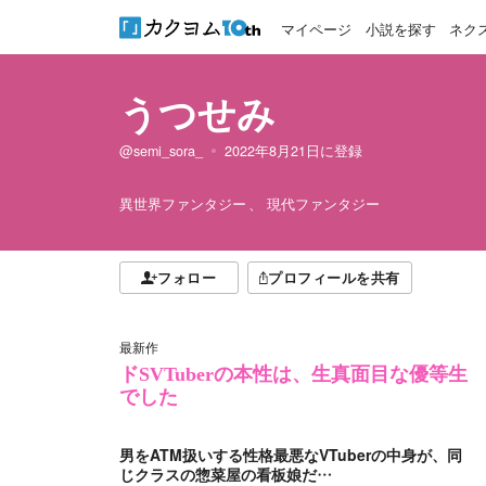
マイページ
小説を探す
ネク
うつせみ
@semi_sora_
2022年8月21日
に登録
異世界ファンタジー
現代ファンタジー
フォロー
プロフィールを共有
最新作
ドSVTuberの本性は、生真面目な優等生
でした
男をATM扱いする性格最悪なVTuberの中身が、同
じクラスの惣菜屋の看板娘だ…