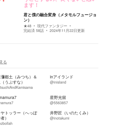
ます！
君と僕の融合変身（メタモルフュージョ
ン）
★
48
現代ファンタジー
完結済
58
話
2024年11月22日
更新
見る
川瀰都土（みつち）＆
inアイランド
土（うぶすな）
@inisland
tsuchiAndKamisama
mamura7
星野光留
amura7
@5563857
ーヤトッラー（へっぽ
井野匠（いのたくみ）
作者）
@inotakumi
zbollah