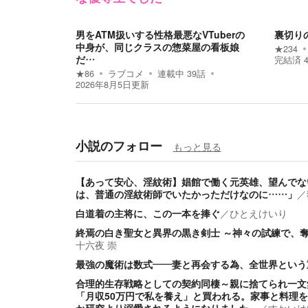
男をATM扱いする性格最悪なVTuberの
裏切り
中身が、同じクラスの惣菜屋の看板娘
★
234
だ…
完結済
★
86
ラブコメ
連載中
39
話
2026年8月5日
更新
小説のフォロー
もっと見る
【あって安心、淫紋術】娼館で働く元英雄、望んでな
は、普通の淫紋術師でいたかっただけなのに……」
／
白道着の主将に、この一本を捧ぐ
／
ひとえけいり
終焉の白き聖女と異界の黒き剣士 ～神々の試練で、
十六夜 崇
最強の魔術は数式――妻と再会する為、全世界という
合理的生存戦略としての契約同棲～親に捨てられ一文
「月収50万円で私を養え」と買われる。家事と料理