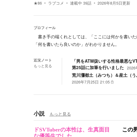
★
86
ラブコメ
連載中
39
話
2026年8月5日
更新
プロフィール
書き手の端くれとしては、「ここには何かを書いた
「何を書いたら良いのか」がわかりません。
近況ノート
「男をATM扱いする性格最悪なV
もっと見る
第25話に加筆を行いました
2026
荒川瀰都土（みつち）＆産土（う
2026年7月25日 21:05
小説
もっと見る
ドSVTuberの本性は、生真面目
この
な優等生でした