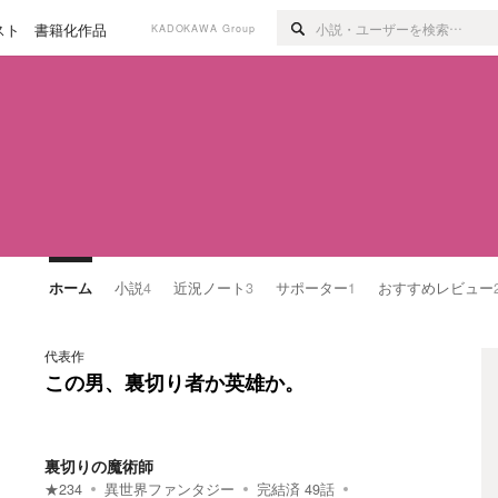
スト
書籍化作品
KADOKAWA Group
ホーム
小説
4
近況ノート
3
サポーター
1
おすすめレビュー
代表作
この男、裏切り者か英雄か。
裏切りの魔術師
★
234
異世界ファンタジー
完結済
49
話