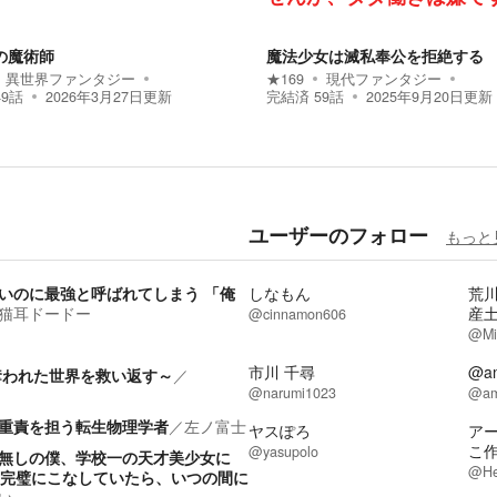
の魔術師
魔法少女は滅私奉公を拒絶する
異世界ファンタジー
★
169
現代ファンタジー
49
話
2026年3月27日
更新
完結済
59
話
2025年9月20日
更新
ユーザーのフォロー
もっと
いのに最強と呼ばれてしまう 「俺
しなもん
荒
猫耳ドードー
産
@cinnamon606
@Mi
市川 千尋
@a
奪われた世界を救い返す～
／
@narumi1023
@am
重責を担う転生物理学者
／
左ノ富士
ヤスぽろ
ア
こ
@yasupolo
無しの僕、学校一の天才美少女に
@He
を完璧にこなしていたら、いつの間に