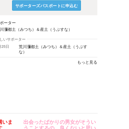
サポーターズパスポートに申込む
ポーター
川瀰都土（みつち）＆産土（うぶすな）
しいサポーター
荒川瀰都土（みつち）＆産土（うぶす
月25日
だいたい最終話ま
な）
もっと見る
構いま
出会ったばかりの男女がそうい
す。
うことするの、良くないと思い