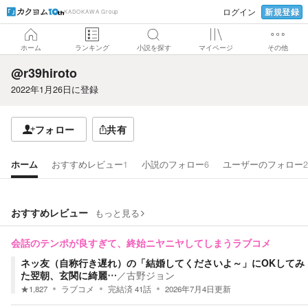
新規登録
ログイン
KADOKAWA Group
ホーム
ランキング
小説を探す
マイページ
その他
@r39hiroto
2022年1月26日
に登録
フォロー
共有
ホーム
おすすめレビュー
1
小説のフォロー
6
ユーザーのフォロー
2
おすすめレビュー
もっと見る
会話のテンポが良すぎて、終始ニヤニヤしてしまうラブコメ
ネッ友（自称行き遅れ）の「結婚してくださいよ～」にOKしてみ
た翌朝、玄関に綺麗…
／
古野ジョン
★
1,827
ラブコメ
完結済
41
話
2026年7月4日
更新