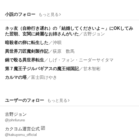
小説のフォロー
もっと見る
ネッ友（自称行き遅れ）の「結婚してくださいよ～」にOKしてみ
た翌朝、玄関に綺麗なお姉さんがいた
／
古野ジョン
暗殺者の卵に転生した
／
沖唄
異世界刀匠魔剣製作記
／
荻原 数馬
鍋で殴る異世界転生
／
しげ・フォン・ニーダーサイタマ
第７魔王子ジルバギアスの魔王傾国記
／
甘木智彬
カルマの塔
／
富士田けやき
ユーザーのフォロー
もっと見る
古野ジョン
@johnfuruno
カクヨム運営公式
@kakuyomu_official