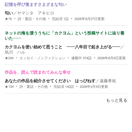
記憶を呼び覚ますさまざまな匂い
匂い
／
ヤマシタ アキヒロ
★
76
詩・童話・その他
完結済
1
話
2025年9月27日
更新
ネットの海を漂ううちに「カクヨム」という投稿サイトに辿り着
いた……
カクヨムを使い始めて思うこと ――八年目で起き上がる――
／
烏川 ハル
★
240
エッセイ・ノンフィクション
連載中
374
話
2026年8月6日
更新
作品を、読んで読まれてみんな幸せ
あなたの作品を紹介させてください はっぴねす
／
遠藤孝祐
★
134
詩・童話・その他
完結済
142
話
2026年4月4日
更新
もっと見る