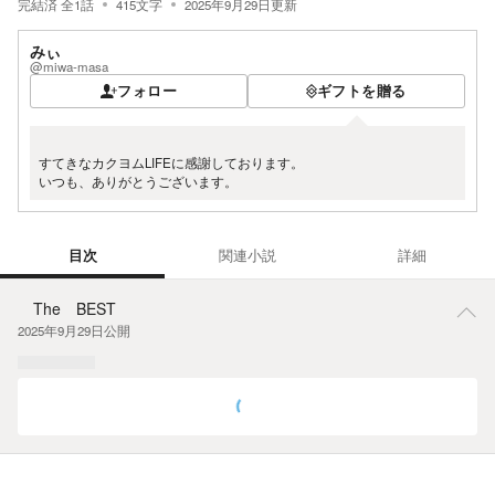
完結済
全
1
話
415
文字
2025年9月29日
更新
みぃ
@miwa-masa
フォロー
ギフトを贈る
すてきなカクヨムLIFEに感謝しております。
いつも、ありがとうございます。
目次
関連小説
詳細
目次
The BEST
2025年9月29日
公開