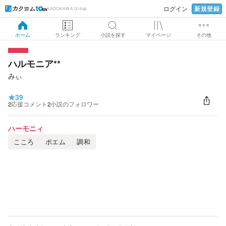
新規登録
ログイン
KADOKAWA Group
ホーム
ランキング
小説を探す
マイページ
その他
ハルモニア**
みぃ
★
39
2
応援コメント
2
小説のフォロワー
ハーモニィ
こころ
ポエム
調和