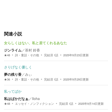
関連小説
女らしくはない、私と居てくれるあなた
ジンライム
／
茶村 鈴香
★
48
詩・童話・その他
完結済
1
話
2025年9月23日
更新
さりげなく優しく
夢の残り香
／
みぃ
★
36
詩・童話・その他
完結済
1
話
2025年9月29日
更新
私ってばか
私はばかだなぁ
／
Iloha
★
48
エッセイ・ノンフィクション
完結済
1
話
2025年9月14日
更新