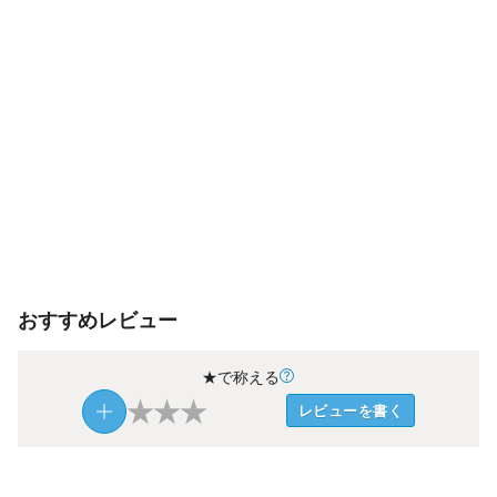
おすすめレビュー
★で称える
★
★
★
レビューを書く