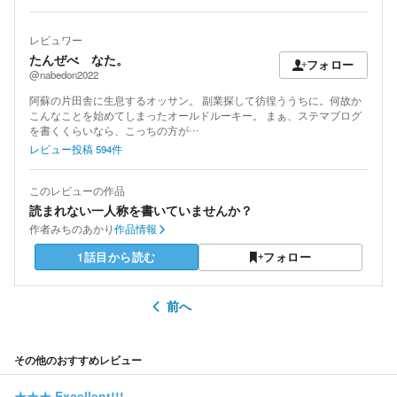
レビュワー
たんぜべ なた。
フォロー
@nabedon2022
阿蘇の片田舎に生息するオッサン。 副業探して彷徨ううちに。何故か
こんなことを始めてしまったオールドルーキー。 まぁ、ステマブログ
を書くくらいなら、こっちの方が…
レビュー投稿
594
件
このレビューの作品
読まれない一人称を書いていませんか？
作者
みちのあかり
作品情報
1話目から読む
フォロー
前へ
その他のおすすめレビュー
★★★
Excellent!!!