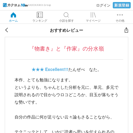
新規登録
ログイン
KADOKAWA Group
ホーム
ランキング
小説を探す
マイページ
その他
おすすめレビュー
『物書き』と『作家』の分水嶺
★★★
Excellent!!!
たんぜべ なた。
本作、とても勉強になります。
というよりも、ちゃんとした分析を元に、単元、多元で
説明されるので目からウロコどころか、目玉が落ちそう
な勢いです。
自分の作品に何が足りない云々論もさることながら、
テクニックとして、いかに読者へ思いを伝えられるの