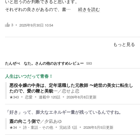
いと思うのか判断できると思います。
それぞれの良さがあるので、書…
続きを読む
3
2025年9月30日 10:54
もっと見る
たんぜべ なた。
さんの他のおすすめレビュー
593
人生はいつだって青春！
悪役令嬢の中身は、定年退職した元教師 〜絶世の美女に転生し
たので、愛の鞭と美貌…
／
恋せよ恋
★
343
恋愛
連載中
120
話
2026年8月8日
更新
「好き」って、膨大なエネルギー量が残っているんですね。
蓋の向こう側で
／
夕凪あゆ
★
34
詩・童話・その他
完結済
1
話
2026年5月5日
更新