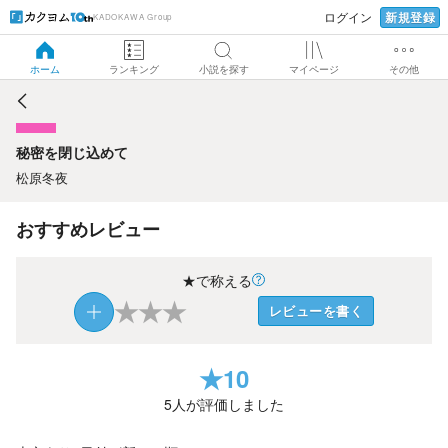
新規登録
ログイン
KADOKAWA Group
秘密を閉じ込めて
ホーム
ランキング
小説を探す
マイページ
その他
秘密を閉じ込めて
松原冬夜
おすすめレビュー
★で称える
★
★
★
レビューを書く
★
10
5
人が評価しました