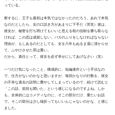
っている。
察するに、王子も最初は本気ではなかったのだろう。あれで本気
なのだとしたら、女の口説き方があまりに下手だ（苦笑）彼は、
彼女が、秘密を打ち明けてもいいと思える程の信頼を勝ち取らな
ければ、この恋は成就しない。バカのふりをしなければならない
理由が、もしあるのだとしても、女を六年もぬるま湯に浸からせ
て、ふやけさせた罪は重い。
だから、責任とって、彼女を必ず幸せにしてあげなさい（笑）
一つだけ気になったこと。構成的に、短編連作という手法なの
で、仕方がないのかなと思いますが、毎回かなりの行数を、彼女
の不幸な過去の説明に費やしてしまっているので、続けて読むと
「この話、前回も聞いた」という感じになるのですよね。しか
も、全体的にはコメディなのに、そこの部分だけ、重たいお話
で。そこの部分は少し端折ってもいいんじゃないのかな、と感じ
ました。