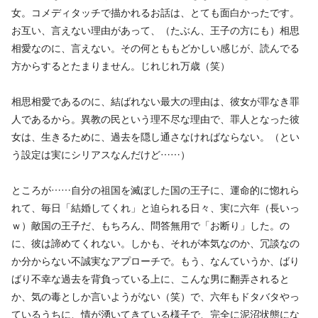
女。コメディタッチで描かれるお話は、とても面白かったです。
お互い、言えない理由があって、（たぶん、王子の方にも）相思
相愛なのに、言えない。その何とももどかしい感じが、読んでる
方からするとたまりません。じれじれ万歳（笑）
相思相愛であるのに、結ばれない最大の理由は、彼女が罪なき罪
人であるから。異教の民という理不尽な理由で、罪人となった彼
女は、生きるために、過去を隠し通さなければならない。（とい
う設定は実にシリアスなんだけど……）
ところが……自分の祖国を滅ぼした国の王子に、運命的に惚れら
れて、毎日「結婚してくれ」と迫られる日々、実に六年（長いっ
ｗ）敵国の王子だ、もちろん、問答無用で「お断り」した。の
に、彼は諦めてくれない。しかも、それが本気なのか、冗談なの
か分からない不誠実なアプローチで。もう、なんていうか、ばり
ばり不幸な過去を背負っている上に、こんな男に翻弄されると
か、気の毒としか言いようがない（笑）で、六年もドタバタやっ
ているうちに、情が湧いてきている様子で、完全に泥沼状態にな