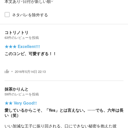
本文あり
日付が新しい順
ネタバレを除外する
コトリノトリ
63
件の
レビューを投稿
★★★
Excellent!!!
このコンビ、可愛すぎる！！
2016年5月14日 22:13
抹茶かりんと
59
件の
レビューを投稿
★★
Very Good!!
愛しているからこそ、「Yes」とは言えない。……でも、六年は長
い（笑）
いい加減な王子に振り回される、口にできない秘密を抱えた彼