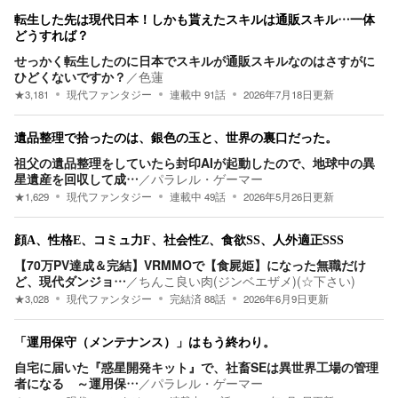
転生した先は現代日本！しかも貰えたスキルは通販スキル…一体
どうすれば？
せっかく転生したのに日本でスキルが通販スキルなのはさすがに
ひどくないですか？
／
色蓮
★
3,181
現代ファンタジー
連載中
91
話
2026年7月18日
更新
遺品整理で拾ったのは、銀色の玉と、世界の裏口だった。
祖父の遺品整理をしていたら封印AIが起動したので、地球中の異
星遺産を回収して成…
／
パラレル・ゲーマー
★
1,629
現代ファンタジー
連載中
49
話
2026年5月26日
更新
顔A、性格E、コミュ力F、社会性Z、食欲SS、人外適正SSS
【70万PV達成＆完結】VRMMOで【食屍姫】になった無職だけ
ど、現代ダンジョ…
／
ちんこ良い肉(ジンベエザメ)(☆下さい)
★
3,028
現代ファンタジー
完結済
88
話
2026年6月9日
更新
「運用保守（メンテナンス）」はもう終わり。
自宅に届いた『惑星開発キット』で、社畜SEは異世界工場の管理
者になる ～運用保…
／
パラレル・ゲーマー