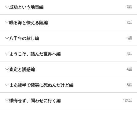
成功という地雷編
7話
眠る海と怯える陸編
7話
八千年の赦し編
6話
ようこそ、詰んだ世界へ編
4話
査定と誘惑編
4話
まあ後半で確実に死ぬんだけど編
8話
懺悔せず、問わせに行く編
124話