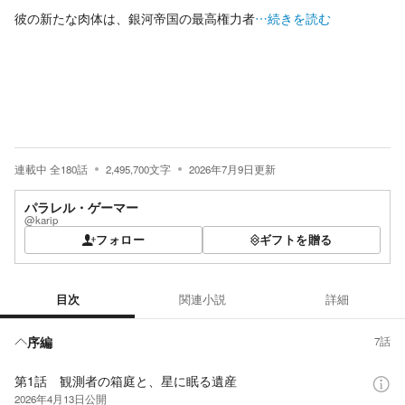
彼の新たな肉体は、銀河帝国の最高権力者
…続きを読む
連載中
全
180
話
2,495,700
文字
2026年7月9日
更新
パラレル・ゲーマー
@karip
フォロー
ギフトを贈る
目次
関連小説
詳細
目次
序編
7話
第1話 観測者の箱庭と、星に眠る遺産
2026年4月13日
公開