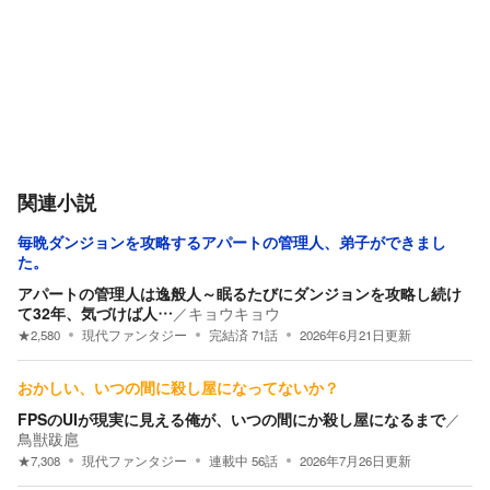
関連小説
毎晩ダンジョンを攻略するアパートの管理人、弟子ができまし
た。
アパートの管理人は逸般人～眠るたびにダンジョンを攻略し続け
て32年、気づけば人…
／
キョウキョウ
★
2,580
現代ファンタジー
完結済
71
話
2026年6月21日
更新
おかしい、いつの間に殺し屋になってないか？
FPSのUIが現実に見える俺が、いつの間にか殺し屋になるまで
／
鳥獣跋扈
★
7,308
現代ファンタジー
連載中
56
話
2026年7月26日
更新