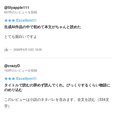
@lilyapple111
607
件の
レビューを投稿
★★★
Excellent!!!
生成AI作品の中で初めて本文がちゃんと読めた
とても面白いですよ
2026年6月10日 19:05
@crazyD
153
件の
レビューを投稿
★★★
Excellent!!!
タイトルで読むの辞めず読んでくれ。びっくりするくらい物語に
のめり込む
このレビューは小説のネタバレを含みます。
全文を読む（
334
文
字）