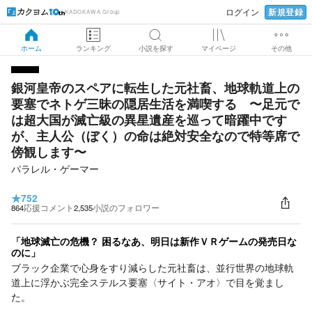
新規登録
ログイン
KADOKAWA Group
ホーム
ランキング
小説を探す
マイページ
その他
銀河皇帝のスペアに転生した元社畜、地球軌道上の
要塞でネトゲ三昧の隠居生活を満喫する 〜足元で
は超大国が滅亡級の異星遺産を巡って暗躍中です
が、主人公（ぼく）の命は絶対安全なので特等席で
傍観します〜
パラレル・ゲーマー
★
752
864
応援コメント
2,535
小説のフォロワー
「地球滅亡の危機？ 困るなあ、明日は新作ＶＲゲームの発売日な
のに」
ブラック企業で心身をすり減らした元社畜は、並行世界の地球軌
道上に浮かぶ完全ステルス要塞〈サイト・アオ〉で目を覚まし
た。