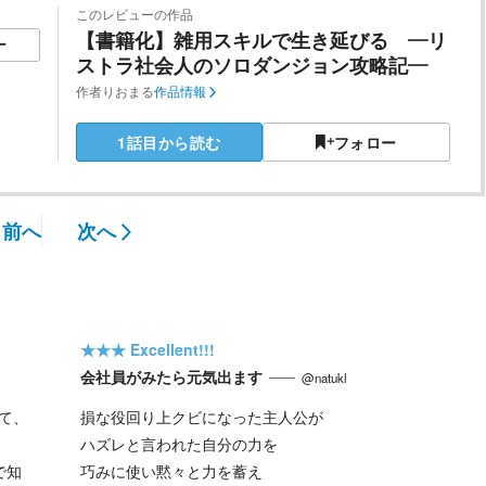
このレビューの作品
【書籍化】雑用スキルで生き延びる ―リ
ー
ストラ社会人のソロダンジョン攻略記―
作者
りおまる
作品情報
1話目から読む
フォロー
前へ
次へ
★★★
Excellent!!!
会社員がみたら元気出ます
@natukl
て、
損な役回り上クビになった主人公が
ハズレと言われた自分の力を
で知
巧みに使い黙々と力を蓄え