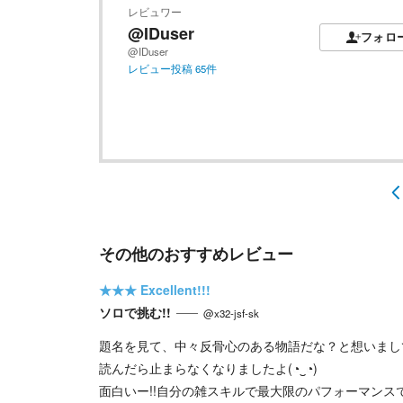
レビュワー
@IDuser
フォロ
@IDuser
レビュー投稿
65
件
その他のおすすめレビュー
★★★
Excellent!!!
ソロで挑む!!
@x32-jsf-sk
題名を見て、中々反骨心のある物語だな？と想いまし
読んだら止まらなくなりましたよ(⁠◔⁠‿⁠◔⁠)
面白いー!!自分の雑スキルで最大限のパフォーマンス