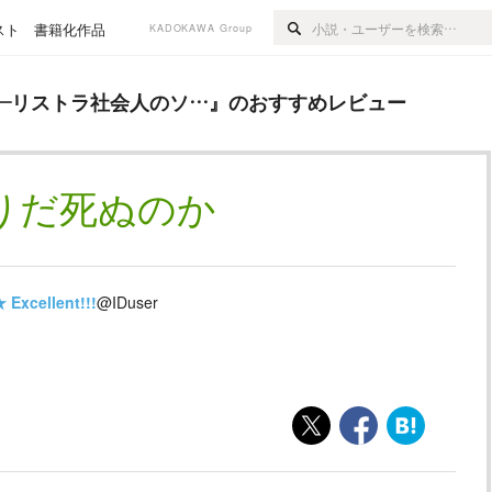
スト
書籍化作品
KADOKAWA Group
社会人のソ…
』のおすすめレビュー
―リストラ社会人のソ…
』のおすすめレビュー
りだ死ぬのか
★
Excellent!!!
@IDuser