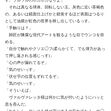
す。ツルツルのホカホカなりよ」
それは真なる球体。回転しない玉。灰色に近い茶褐色
の、あるいは鏡面仕上げかと錯覚するほど表面はつるり
として油膜が虹色の世界を映し出しているっす。
「手触りは？」
師匠が陳腐な現代アートを観るような目でウンコを崇
める。
「自分で触れやクソエ◯フ(柔らかくて、でも弾力があっ
て押し返される感じっす)」
「心の声が漏れてるぞ」
「気のせいっす」
「伏せ字の位置もずれてるぞ」
「気のせいっす」
「そういえば」
ヴァルヴァレッタ様は何かに気が付いたようにハッと
息を呑んだ。