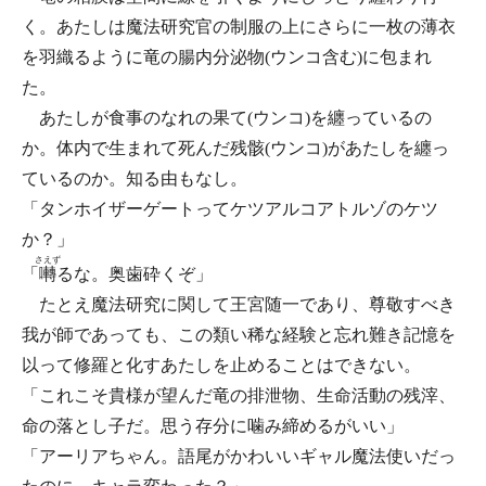
く。あたしは魔法研究官の制服の上にさらに一枚の薄衣
を羽織るように竜の腸内分泌物(ウンコ含む)に包まれ
た。
あたしが食事のなれの果て(ウンコ)を纏っているの
か。体内で生まれて死んだ残骸(ウンコ)があたしを纏っ
ているのか。知る由もなし。
「タンホイザーゲートってケツアルコアトルゾのケツ
か？」
さえず
「
囀
るな。奥歯砕くぞ」
たとえ魔法研究に関して王宮随一であり、尊敬すべき
我が師であっても、この類い稀な経験と忘れ難き記憶を
以って修羅と化すあたしを止めることはできない。
「これこそ貴様が望んだ竜の排泄物、生命活動の残滓、
命の落とし子だ。思う存分に噛み締めるがいい」
「アーリアちゃん。語尾がかわいいギャル魔法使いだっ