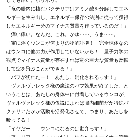
しても痒い。ポリポリ。
「竜の腸内に棲むバクテリアはアミノ酸を分解してエネ
ルギーを生み出し、エネルギー保存の法則に従って獲得
したエネルギー分のマイナス質量を作っているのだ！」
痒い痒い。なんだ、これ。かゆ……、うま……。
「宙に浮くウンコが何よりの物的証拠！ 完全球体なの
はウンコに他の力が作用していないから！ 量子力学の
観点でマイナス質量が存在すれば竜の巨大な質量も反転
して空を飛ぶことができる！」
「バフが切れたー！ あたし、消化されるっす！」
ヴァルヴァレッタ様の魔法のバフ効果が終了した。と
いうことは、あたしの身体中に付着しているウンコが、
ヴァルヴァレッタ様の仮説によれば腸内細菌だか特殊バ
クテリアだかが活動を活発化させて、つまり、あたしを
喰ってる！
「イヤだー！ ウンコになるのは勘弁っす！」