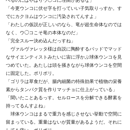
べるのにはやはりウ◯コに理由があるな」
「今更ウンコに伏せ字を打っていい子気取りっすか。す
でにカクヨムはウンコに汚染されてんすよ」
「わたしの仮説が正しいのなら、竜が超生命体なのでは
なく、ウ◯コこそ竜の本体なのだ」
「完全スルー決め込んだっすね」
ヴァルヴァレッタ様は自説に陶酔するバッドでマッド
なサイエンティストみたいに宙に浮かぶ球体ウンコを見
つめていた。あたしは頭を掻きながら球体ウンコを空間
に固定した。ポリポリ。
「ゴリラは草食だが、腸内細菌の特殊効果で植物の栄養
素からタンパク質を作りマッチョに仕上がっている」
「聞いたことあるっす。セルロースを分解できる酵素を
持ってるんすよね」
球体ウンコはまるで重力を感じさせない挙動で空間に
留まっている。重量はないが質量があるようだ。それに