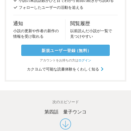
小説の
未読話数が
ひと目で
わかり
前回の
続き
から
読める
フォロー
した
ユーザーの
活動を
追える
通知
閲覧履歴
小説の
更新や
作者の
新作の
以前
読んだ
小説が
一覧で
情報を
受け
取れる
見つけ
やすい
新規ユーザー
登録
（
無料
）
アカウントを
お持ちの方は
ログイン
カクヨムで可能な読書体験をくわしく知る
次のエピソード
第四話 量子ウンコ