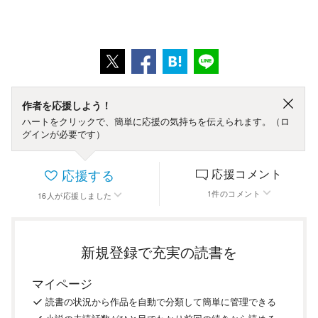
作者を応援しよう！
ハートをクリックで、簡単に応援の気持ちを伝えられます。（ロ
グインが必要です）
応援する
応援コメント
1
件
のコメント
16
人
が応援しました
新規登録で充実の読書を
マイページ
読書の
状況
から
作品を
自動で
分類
して
簡単に
管理
できる