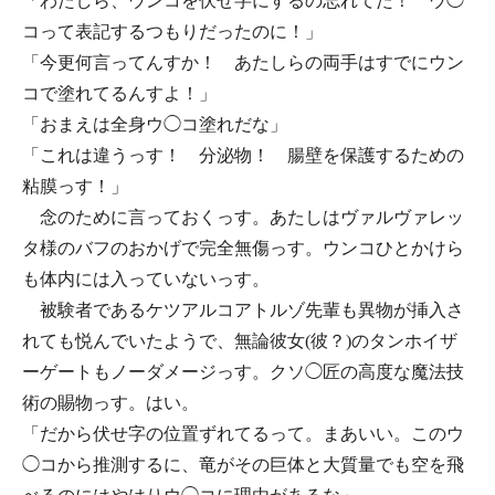
「わたしら、ウンコを伏せ字にするの忘れてた！ ウ◯
コって表記するつもりだったのに！」
「今更何言ってんすか！ あたしらの両手はすでにウン
コで塗れてるんすよ！」
「おまえは全身ウ◯コ塗れだな」
「これは違うっす！ 分泌物！ 腸壁を保護するための
粘膜っす！」
念のために言っておくっす。あたしはヴァルヴァレッ
タ様のバフのおかげで完全無傷っす。ウンコひとかけら
も体内には入っていないっす。
被験者であるケツアルコアトルゾ先輩も異物が挿入さ
れても悦んでいたようで、無論彼女(彼？)のタンホイザ
ーゲートもノーダメージっす。クソ◯匠の高度な魔法技
術の賜物っす。はい。
「だから伏せ字の位置ずれてるって。まあいい。このウ
◯コから推測するに、竜がその巨体と大質量でも空を飛