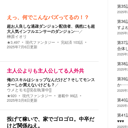
第35
2025
えっ、何でこんなバズってるの！？
第3
超お人良しな過疎ダンジョン配信者、偶然にも超
すよ
大人気インフルエンサーのダンジョン…
／
2025
榊原イオリ
第3
★
3,497
現代ファンタジー
完結済
103
話
2025年7月6日
更新
合体
2025
第38
2025
主人公よりも主人公してる人外共
第3
俺のスキルはショップなんだけど？そしてモンス
ターしか買えないけども？
／
か……
ウメとモモ[[現在執筆中]]
2025
★
920
現代ファンタジー
連載中
99
話
第4
2025年3月8日
更新
2025
第4
投げて稼いで、家でゴロゴロ。中卒だ
♥♥♥
けど関係ねえ。
2025