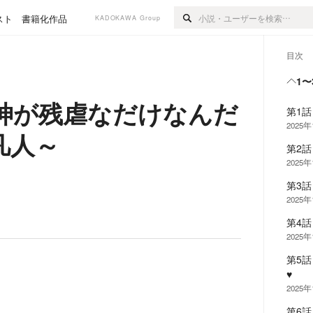
スト
書籍化作品
KADOKAWA Group
目次
1〜
神が残虐なだけなんだ
第1
2025
凡人～
第2
2025
第3
2025
第4
2025
第5
♥
2025
第6