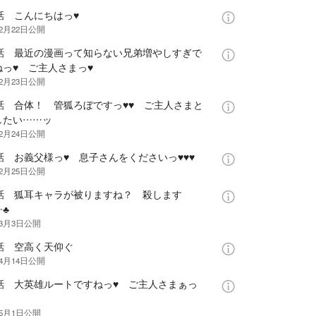
話 こんにちはっ♥
年2月22日
公開
6話 最近の漫画って知らない兄弟増やしすぎで
ねっ♥ ご主人さまっ♥
年2月23日
公開
7話 合体！ 管狐ろぼですっ♥♥ ご主人さまと
したい……ッ
年2月24日
公開
話 お義父様っ♥ 息子さんをくださいっ♥♥♥
年2月25日
公開
9話 狐耳キャラが被りますね？ 殺します
♣
年3月3日
公開
0話 空高く天仰ぐ
年4月14日
公開
1話 大英雄ルートですねっ♥ ご主人さまぁっ
年5月1日
公開