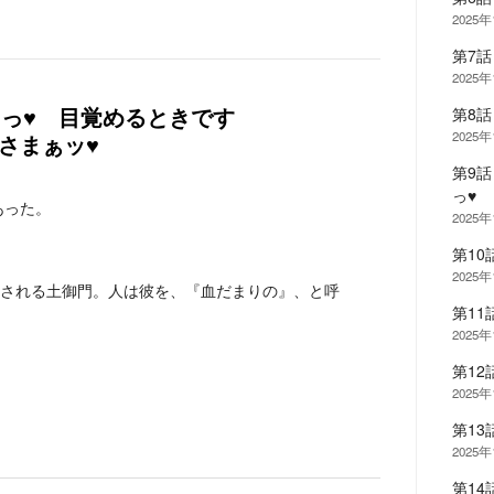
2025
第7
2025
第8
たっ♥ 目覚めるときです
2025
さまぁッ♥
第9
っ♥
あった。
2025
第10
2025
される土御門。人は彼を、『血だまりの』、と呼
第11
2025
第1
2025
第1
2025
第14