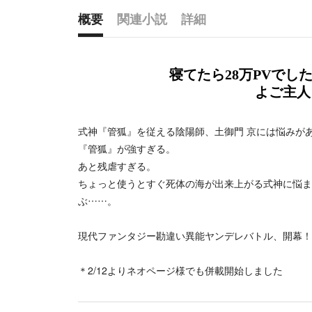
概要
関連小説
詳細
概要
寝てたら28万PVでし
よご主人
式神『管狐』を従える陰陽師、土御門 京には悩みが
『管狐』が強すぎる。
あと残虐すぎる。
ちょっと使うとすぐ死体の海が出来上がる式神に悩ま
ぶ……。
現代ファンタジー勘違い異能ヤンデレバトル、開幕！
＊2/12よりネオページ様でも併載開始しました