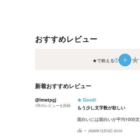
おすすめレビュー
★
★で称える
新着おすすめレビュー
@lmwtpgj
★
Good!
1
件の
レビューを投稿
もう少し文字数が欲しい
面白いには面白いが平均1000
2025年12月3日 20:03