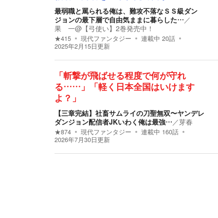
最弱職と罵られる俺は、難攻不落なＳＳ級ダン
ジョンの最下層で自由気ままに暮らした…
／
果 一@【弓使い】2巻発売中！
★
415
現代ファンタジー
連載中
20
話
2025年2月15日
更新
「斬撃が飛ばせる程度で何が守れ
る……」「軽く日本全国はいけます
よ？」
【三章完結】社畜サムライの刀聖無双〜ヤンデレ
ダンジョン配信者JKいわく俺は最強…
／
芽春
★
874
現代ファンタジー
連載中
160
話
2026年7月30日
更新