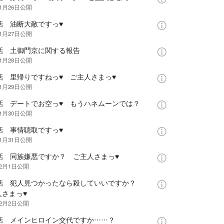
年1月26日
公開
話 油断大敵ですっ♥
年1月27日
公開
6話 土御門京に関する報告
年1月28日
公開
7話 里帰りですねっ♥ ご主人さまっ♥
年1月29日
公開
8話 デートでお空っ♥ もうハネムーンでは？
年1月30日
公開
話 事情聴取ですっ♥
年1月31日
公開
0話 同族嫌悪ですか？ ご主人さまっ♥
年2月1日
公開
1話 犯人見つかったなら殺していいですか？
人さまっ♥
年2月2日
公開
2話 メインヒロイン交代ですか……？