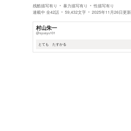
残酷描写有り
暴力描写有り
性描写有り
連載中
全
42
話
59,432
文字
2025年11月26日
更新
村山朱一
@syusyu101
とても たすかる