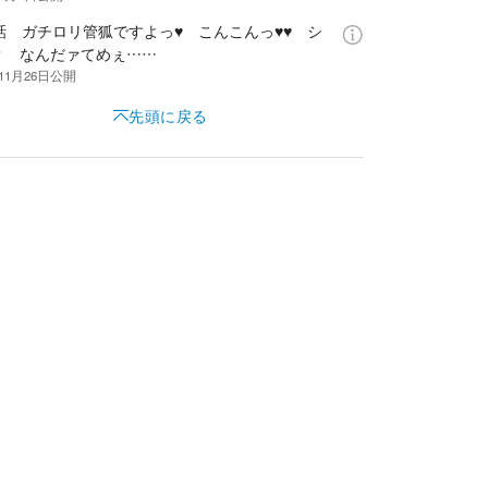
2話 ガチロリ管狐ですよっ♥ こんこんっ♥♥ シ
？ なんだァてめぇ……
11月26日
公開
先頭に戻る