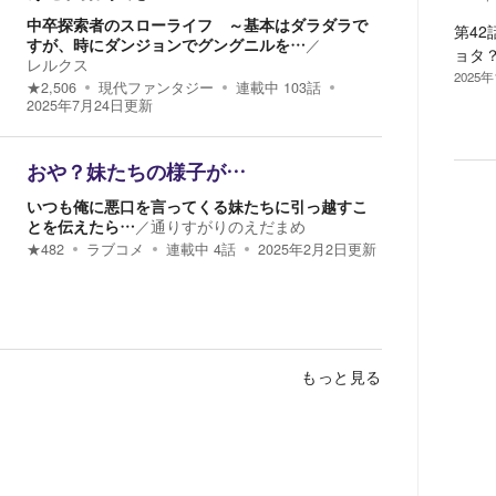
中卒探索者のスローライフ ～基本はダラダラで
第4
すが、時にダンジョンでグングニルを…
／
ョタ
レルクス
2025年
★
2,506
現代ファンタジー
連載中
103
話
2025年7月24日
更新
おや？妹たちの様子が…
いつも俺に悪口を言ってくる妹たちに引っ越すこ
とを伝えたら…
／
通りすがりのえだまめ
★
482
ラブコメ
連載中
4
話
2025年2月2日
更新
もっと見る