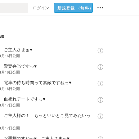
ログイン
新規登録
（無料）
30
話 ご主人さまぁ♥
年1月16日
公開
話 愛妻弁当ですっ♥
年1月16日
公開
話 電車の待ち時間って素敵ですねっ♥
年1月16日
公開
話 血塗れデートですっ♥
年1月17日
公開
話 ご主人様の！ もっといいとこ見てみたいっ
年1月17日
公開
話 お手柄ですねっ♥ ご主人さまっ♥