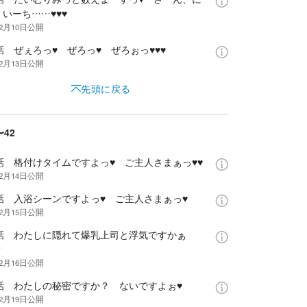
いーち……♥♥♥
年2月10日
公開
話 ぜぇろっ♥ ぜろっ♥ ぜろぉっ♥♥♥
年2月13日
公開
先頭に戻る
〜42
1話 格付けタイムですよっ♥ ご主人さまぁっ♥♥
年2月14日
公開
2話 入浴シーンですよっ♥ ご主人さまぁっ♥
年2月15日
公開
3話 わたしに隠れて爆乳上司と浮気ですかぁ
？
年2月16日
公開
4話 わたしの秘密ですか？ ないですよぉ♥
年2月19日
公開