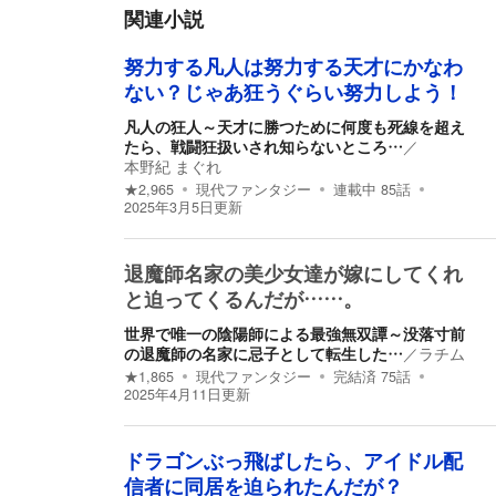
関連小説
努力する凡人は努力する天才にかなわ
ない？じゃあ狂うぐらい努力しよう！
凡人の狂人～天才に勝つために何度も死線を超え
たら、戦闘狂扱いされ知らないところ…
／
本野紀 まぐれ
★
2,965
現代ファンタジー
連載中
85
話
2025年3月5日
更新
退魔師名家の美少女達が嫁にしてくれ
と迫ってくるんだが……。
世界で唯一の陰陽師による最強無双譚～没落寸前
の退魔師の名家に忌子として転生した…
／
ラチム
★
1,865
現代ファンタジー
完結済
75
話
2025年4月11日
更新
ドラゴンぶっ飛ばしたら、アイドル配
信者に同居を迫られたんだが？