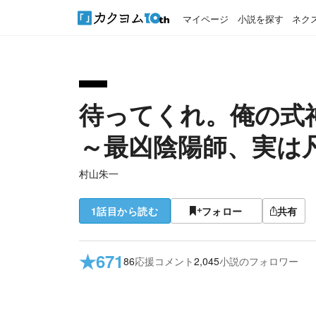
マイページ
小説を探す
ネク
待ってくれ。俺の式
～最凶陰陽師、実は
村山朱一
1話目から読む
フォロー
共有
★
671
86
応援コメント
2,045
小説のフォロワー