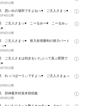
年2月3日
公開
3話 思い出の場所ですよねっ♥ ご主人さまっ♥
年2月4日
公開
4話 ご主人さまっ♥ こーるみー♥ こーるみぃ
♥
年2月5日
公開
5話 ご主人さまっ♥ 努力友情勝利の努力パート
っ♥
年2月6日
公開
6話 ご主人さまは幼女をいたぶって喜ぶ変態で
♥
年2月7日
公開
7話 れっつぱーりぃですよっ♥ ご主人さまぁっ
年2月8日
公開
8話 邪神案件対策本部招集
年2月9日
公開
9話 たいむりみっと数えまーすっ♥ さーん、に