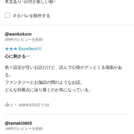
本文あり
日付が新しい順
ネタバレを除外する
@wankokoro
259
件の
レビューを投稿
★★★
Excellent!!!
心に刺さる…
色々設定が甘いお話だけど、読んで心情がグッとくる場面があ
る。
ファンタジーとお伽話の間のようなお話。
どんな到着点に辿り着くのか気になっている。
2
2025年3月2日 17:22
@tamaki0805
149
件の
レビューを投稿