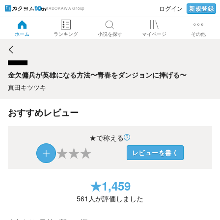
新規登録
ログイン
KADOKAWA Group
金欠傭兵が英雄になる方法〜青春をダンジョンに捧げる〜
ホーム
ランキング
小説を探す
マイページ
その他
金欠傭兵が英雄になる方法〜青春をダンジョンに捧げる〜
真田キツツキ
おすすめレビュー
★で称える
★
★
★
レビューを書く
★
1,459
561
人が評価しました