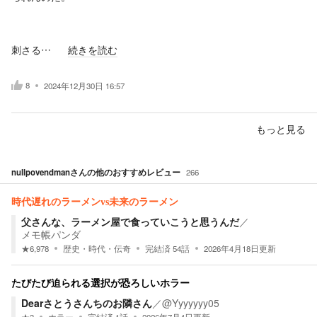
刺さる…
続きを読む
8
2024年12月30日 16:57
もっと見る
nullpovendman
さんの他のおすすめレビュー
266
時代遅れのラーメンvs未来のラーメン
父さんな、ラーメン屋で食っていこうと思うんだ
／
メモ帳パンダ
★
6,978
歴史・時代・伝奇
完結済
54
話
2026年4月18日
更新
たびたび迫られる選択が恐ろしいホラー
Dearさとうさんちのお隣さん
／
@Yyyyyyy05
★
3
ホラー
完結済
1
話
2026年7月4日
更新