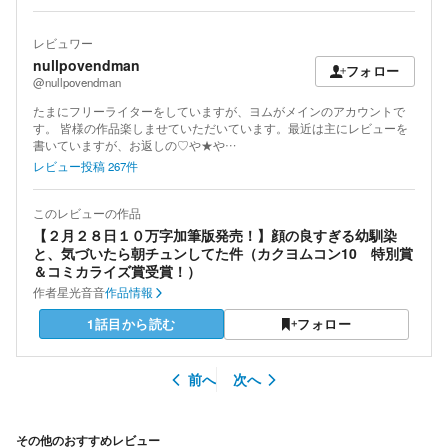
レビュワー
nullpovendman
フォロー
@nullpovendman
たまにフリーライターをしていますが、ヨムがメインのアカウントで
す。 皆様の作品楽しませていただいています。最近は主にレビューを
書いていますが、お返しの♡や★や…
レビュー投稿
267
件
このレビューの作品
【２月２８日１０万字加筆版発売！】顔の良すぎる幼馴染
と、気づいたら朝チュンしてた件（カクヨムコン10 特別賞
＆コミカライズ賞受賞！）
作者
星光音音
作品情報
1話目から読む
フォロー
前へ
次へ
その他のおすすめレビュー