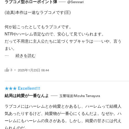
ラブコメ型ホローポイント弾
@Sennnari
(迫真)本作は一途なラブコメです(圧)
何が起こったとしてもラブコメです。
NTRやハーレム否定なので、安心して見ていられます。
だって不用意に主人公たちに近づくサブキャラは……いや、言う
まい。
…
続きを読む
3
2025年1月23日 06:44
★★★
Excellent!!!
結局は純愛が一番なんよ
玉響瑞波/Mizuha Tamayura
ラブコメにはハーレムとか純愛とかあるし、ハーレムって結構人
気あったりするけど、純愛物が一番心にくるんだよ。なぜか。ハ
ーレムにもハーレムの良さがある。しかし、純愛の甘さには代え
られんのだ。