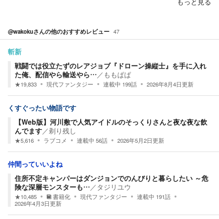
もっと見る
@wakoku
さんの他のおすすめレビュー
47
斬新
戦闘では役立たずのレアジョブ『ドローン操縦士』を手に入れ
た俺、配信やら輸送やら…
／
ももぱぱ
★
19,833
現代ファンタジー
連載中
199
話
2026年8月4日
更新
くすぐったい物語です
【Web版】河川敷で人気アイドルのそっくりさんと夜な夜な飲
んでます
／
剃り残し
★
5,616
ラブコメ
連載中
56
話
2026年5月2日
更新
仲間っていいよね
住所不定キャンパーはダンジョンでのんびりと暮らしたい ～危
険な深層モンスターも…
／
タジリユウ
★
10,485
書籍化
現代ファンタジー
連載中
191
話
2026年4月3日
更新