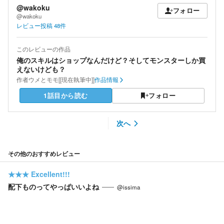
@wakoku
フォロー
@wakoku
レビュー投稿
48
件
このレビューの作品
俺のスキルはショップなんだけど？そしてモンスターしか買
えないけども？
作者
ウメとモモ[[現在執筆中]]
作品情報
1話目から読む
フォロー
次へ
その他のおすすめレビュー
★★★
Excellent!!!
配下ものってやっぱいいよね
@issima