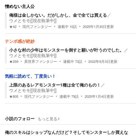
憎めない主人公
俺様は金しかない。だがしかし、金で全ては買える
／
ウメとモモ[[現在執筆中]]
★
42
現代ファンタジー
連載中
10
話
2025年1月30日
更新
テンポ感が絶妙
小さな村の少年はモンスターを倒すと願いが叶うのでした。
／
ウメとモモ[[現在執筆中]]
★
259
異世界ファンタジー
連載中
73
話
2022年9月3日
更新
気軽に読めて、丁度良い！
上限のあるレアモンスター1種は全て俺のもの！
／
ウメとモモ[[現在執筆中]]
★
805
現代ファンタジー
連載中
79
話
2025年1月4日
更新
小説のフォロー
もっと見る
俺のスキルはショップなんだけど？そしてモンスターしか買えな