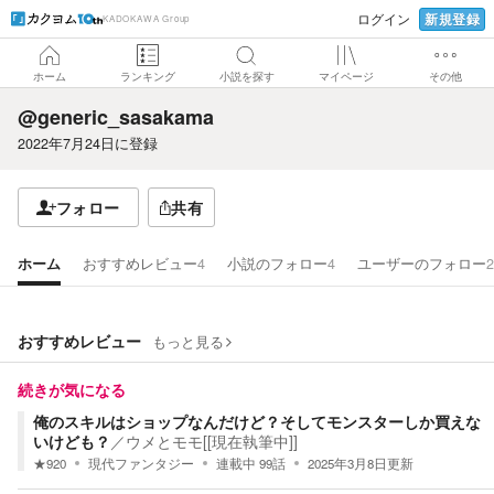
新規登録
ログイン
KADOKAWA Group
ホーム
ランキング
小説を探す
マイページ
その他
@generic_sasakama
2022年7月24日
に登録
フォロー
共有
ホーム
おすすめレビュー
4
小説のフォロー
4
ユーザーのフォロー
2
おすすめレビュー
もっと見る
続きが気になる
俺のスキルはショップなんだけど？そしてモンスターしか買えな
いけども？
／
ウメとモモ[[現在執筆中]]
★
920
現代ファンタジー
連載中
99
話
2025年3月8日
更新